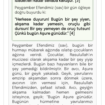
ibadetleri kadar sevaba kavuşur.”
[3]
Peygamber Efendimiz (sav) bir gün öğleye
doğru buyurdu ki:
“Herkese duyurun! Bugün bir şey yiyen,
akşama kadar yemesin, oruçlu gibi
dursun! Bir şey yemeyen de oruç tutsun!
Çünkü bugün Aşure günüdür.”
[4]
Peygamber Efendimiz (sav), bugün bir
hurmayı mübarek ağzında ıslatıp çocukların
ağzına verirdi. Çocuklar, Rasulullah’ın
mucizesi olarak akşama kadar bir şey yiyip
içmezlerdi. Bugün bazı hayvanların bile bir
şey yemediği bildirilmiştir. Bir avcı, Aşure
günü, bir geyik yakaladı. Geyik, yavrularını
emzirip akşamdan sonra dönmek üzere,
avcının izin vermesi için, Rasulullah
Efendimizden, şefaat istedi. Avcı, geyiğin
akşama kalmadan hemen gelmesini
isteyince, geyik; “Bugün Aşure günüdür.
Bugünün hürmetine yavrularımızı