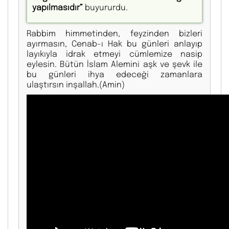
yapılmasıdır”
buyururdu.
Rabbim himmetinden, feyzinden bizleri
ayırmasın, Cenab-ı Hak bu günleri anlayıp
layıkıyla idrak etmeyi cümlemize nasip
eylesin. Bütün İslam Alemini aşk ve şevk ile
bu günleri ihya edeceği zamanlara
ulaştırsın inşallah.(Amin)