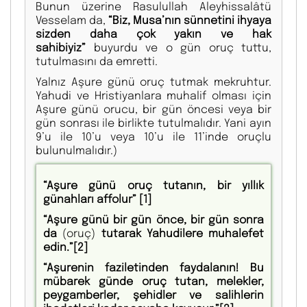
Bunun üzerine Rasulullah Aleyhissalâtü
Vesselam da,
“Biz, Musa’nın sünnetini ihyaya
sizden daha çok yakın ve hak
sahibiyiz”
buyurdu ve o gün oruç tuttu,
tutulmasını da emretti.
Yalnız Aşure günü oruç tutmak mekruhtur.
Yahudi ve Hristiyanlara muhalif olması için
Aşure günü orucu, bir gün öncesi veya bir
gün sonrası ile birlikte tutulmalıdır. Yani ayın
9’u ile 10’u veya 10’u ile 11’inde oruçlu
bulunulmalıdır.)
“Aşure günü oruç tutanın, bir yıllık
günahları affolur”
[1]
“Aşure günü bir gün önce, bir gün sonra
da
(oruç)
tutarak Yahudilere muhalefet
edin.”
[2]
“Aşurenin faziletinden faydalanın! Bu
mübarek günde oruç tutan, melekler,
peygamberler, şehidler ve salihlerin