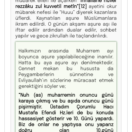
mübarek elleri ile açarken
“İnnallâhe huver
rezzâku zul kuvvetil metîn”
[12]
ayetini okur
mübarek nefesi ile “Huuu” diyerek kazanlara
üflerdi. Kaynatılan aşure Müslümanlara
ikram edilirdi. O günün akşamı aşure aşı ile
iftar edilir ardından dualar edilir, sohbet
yapılır ve gece zikrullah ile taçlandırılırdı.
Halkımızın arasında Muharrem ayı
boyunca aşure yapılabileceğine inanılır.
Hatta bu aya aşure ayı denilmektedir.
Cennet mekan bu hususta da
Peygamberlerin sünnetine ve
Evliyaullah’ın sözlerine müracaat etmek
gerektiğini söyler ve;
“Nuh (as) muharremin onuncu günü
karaya çıkmış ve bu aşıda onuncu günü
pişirmiştir. Üstadım Çorumlu Hacı
Mustafa Efendi Hz.leri de bu konuda
hassasiyet gösterir ve 10. Günü yapardı.
Biz de onlar ne yaptıysa onu yaparız
doğru olan 10.günü