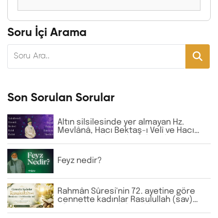
Soru İçi Arama
Son Sorulan Sorular
Altın silsilesinde yer almayan Hz.
Mevlânâ, Hacı Bektaş-ı Velî ve Hacı
Bayram-ı Velî gibi büyük zatların
isimlerine günlük virdde neden İhlâs
ve Fâtiha okunmaktadır?
Feyz nedir?
Rahmân Sûresi'nin 72. ayetine göre
cennette kadınlar Rasulullah (sav)
Efendimizi görebilecekler mi?