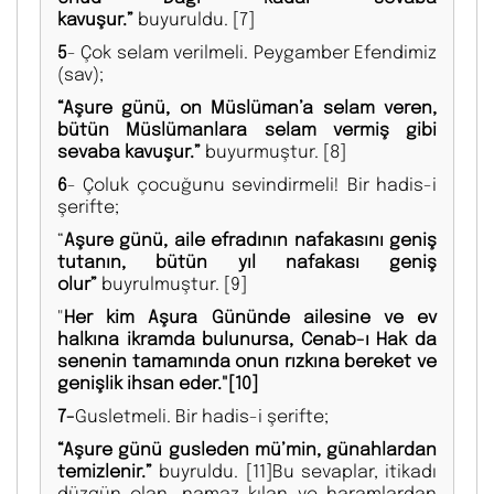
kavuşur.”
buyuruldu.
[7]
5
- Çok selam verilmeli. Peygamber Efendimiz
(sav);
“Aşure günü, on Müslüman’a selam veren,
bütün Müslümanlara selam vermiş gibi
sevaba kavuşur.”
buyurmuştur.
[8]
6
- Çoluk çocuğunu sevindirmeli! Bir hadis-i
şerifte;
“
Aşure günü, aile efradının nafakasını geniş
tutanın, bütün yıl nafakası geniş
olur”
buyrulmuştur.
[9]
"
Her kim Aşura Gününde ailesine ve ev
halkına ikramda bulunursa, Cenab-ı Hak da
senenin tamamında onun rızkına bereket ve
genişlik ihsan eder."
[10]
7-
Gusletmeli. Bir hadis-i şerifte;
“Aşure günü gusleden mü’min, günahlardan
temizlenir.”
buyruldu.
[11]Bu sevaplar, itikadı
düzgün olan, namaz kılan ve haramlardan