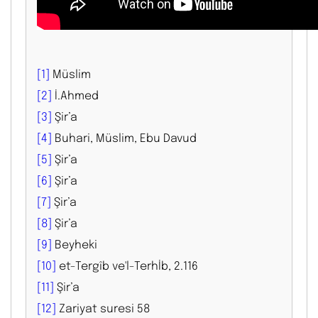
[1]
Müslim
[2]
İ.Ahmed
[3]
Şir’a
[4]
Buhari, Müslim, Ebu Davud
[5]
Şir’a
[6]
Şir’a
[7]
Şir’a
[8]
Şir’a
[9]
Beyheki
[10]
et-Tergîb ve'l-Terhİb, 2.116
[11]
Şir’a
[12]
Zariyat suresi 58