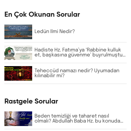
En Çok Okunan Sorular
Ledün İlmi Nedir?
Hadiste Hz. Fatıma’ya ‘Rabbine kulluk
et, başkasına güvenme’ buyrulmuştur.
Günümüzde bazı tarikatlarda dervişler
şeyhlerini her şartta şefaatçi kabul
etmektedir. Bu anlayış doğru mudur?
Teheccüd namazı nedir? Uyumadan
kılınabilir mi?
Rastgele Sorular
Beden temizliği ve taharet nasıl
olmalı? Abdullah Baba Hz. bu konuda
ne tavsiye etmiştir?