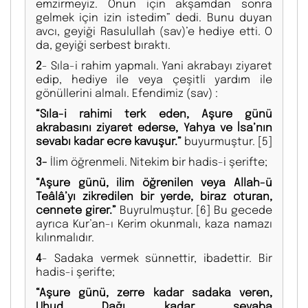
emzirmeyiz. Onun için akşamdan sonra
gelmek için izin istedim” dedi. Bunu duyan
avcı, geyiği Rasulullah (sav)’e hediye etti. O
da, geyiği serbest bıraktı.
2
- Sıla-i rahim yapmalı. Yani akrabayı ziyaret
edip, hediye ile veya çeşitli yardım ile
gönüllerini almalı. Efendimiz (sav) :
“Sıla-i rahimi terk eden, Aşure günü
akrabasını ziyaret ederse, Yahya ve İsa’nın
sevabı kadar ecre kavuşur.”
buyurmuştur.
[5]
3-
İlim öğrenmeli. Nitekim bir hadis-i şerifte;
“Aşure günü, ilim öğrenilen veya Allah-ü
Teâlâ’yı zikredilen bir yerde, biraz oturan,
cennete girer.”
Buyrulmuştur.
[6] Bu gecede
ayrıca Kur’an-ı Kerim okunmalı, kaza namazı
kılınmalıdır.
4
- Sadaka vermek sünnettir, ibadettir. Bir
hadis-i şerifte;
“Aşure günü, zerre kadar sadaka veren,
Uhud Dağı kadar sevaba