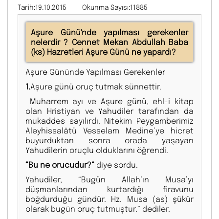
Tarih:19.10.2015
Okunma Sayısı:11885
Aşure Günü'nde yapılması gerekenler
nelerdir ? Cennet Mekan Abdullah Baba
(ks) Hazretleri Aşure Günü ne yapardı?
Aşure Gününde Yapılması Gerekenler
1.
Aşure günü oruç tutmak sünnettir.
Muharrem ayı ve Aşure günü, ehl-i kitap
olan Hristiyan ve Yahudiler tarafından da
mukaddes sayılırdı. Nitekim Peygamberimiz
Aleyhissalâtü Vesselam Medine’ye hicret
buyurduktan sonra orada yaşayan
Yahudilerin oruçlu olduklarını öğrendi.
“Bu ne orucudur?”
diye sordu.
Yahudiler, “Bugün Allah’ın Musa’yı
düşmanlarından kurtardığı firavunu
boğdurduğu gündür. Hz. Musa (as) şükür
olarak bugün oruç tutmuştur.” dediler.