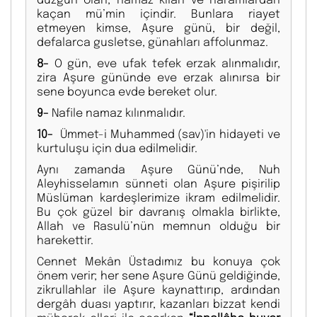
kaçan mü’min içindir. Bunlara riayet
etmeyen kimse, Aşure günü, bir değil,
defalarca gusletse, günahları affolunmaz.
8-
O gün, eve ufak tefek erzak alınmalıdır,
zira Aşure gününde eve erzak alınırsa bir
sene boyunca evde bereket olur.
9-
Nafile namaz kılınmalıdır.
10-
Ümmet-i Muhammed (sav)'in hidayeti ve
kurtuluşu için dua edilmelidir.
Aynı zamanda Aşure Günü’nde, Nuh
Aleyhisselamın sünneti olan Aşure pişirilip
Müslüman kardeşlerimize ikram edilmelidir.
Bu çok güzel bir davranış olmakla birlikte,
Allah ve Rasulü’nün memnun olduğu bir
harekettir.
Cennet Mekân Üstadımız bu konuya çok
önem verir; her sene Aşure Günü geldiğinde,
zikrullahlar ile Aşure kaynattırıp, ardından
dergâh duası yaptırır, kazanları bizzat kendi