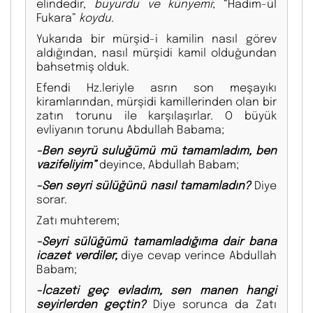
elindedir,
buyurdu ve künyemi
; “Hadim-ül
Fukara”
koydu.
Yukarıda bir mürşid-i kamilin nasıl görev
aldığından, nasıl mürşidi kamil olduğundan
bahsetmiş olduk.
Efendi Hz.leriyle asrın son meşayıkı
kiramlarından, mürşidi kamillerinden olan bir
zatın torunu ile karşılaşırlar. O büyük
evliyanın torunu Abdullah Babama;
-Ben seyrü suluğümü mü tamamladım, ben
vazifeliyim”
deyince, Abdullah Babam;
-Sen seyri sülüğünü nasıl tamamladın?
Diye
sorar.
Zatı muhterem;
-Seyri sülüğümü tamamladığıma dair bana
icazet verdiler,
diye cevap verince Abdullah
Babam;
-İcazeti geç evladım, sen manen hangi
seyirlerden geçtin?
Diye sorunca da Zatı