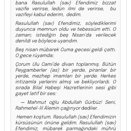
bana Rasulullah (sav) Efendimiz bizzat
vazife verirse, ledün ilmi de verirse, bu
vazifeyi kabul ederim, dedim.
Rasulullah (sav) Efendimiz, söylediklerimi
duyunca memnun oldu ve tebessüm etti. O
zaman; istediğin beş Nisan’da verilecek
denildi ve böylece uyandım.
Beş nisan mübarek Cuma gecesi geldi çattı.
O gece rüyamda;
Çorum Ulu Cami’de divan toplanmış. Bütün
Peygamberler (as) bir yerde, piranlar bir
yerde, mezhep imamları bir yerde. Herkes
intizamla yerlerini almış ve bekliyorlardı. O
sırada Bilal Habeşi Hazretlerinin sesi gibi
gayet latif bir ses:
─
Mahmut oğlu Abdullah Gürbüz! Seni,
Rahmetel-lil Âlemin çağırıyor
dediler
.
Hemen koştum.
Rasulullah (sav) Efendimizin
kürsüsünün önüne geldim. Rasulullah (sav)
Efendimiz, mübarek parmağındaki mührü