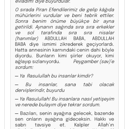
evladım! diye buyurdular.
O sırada Piran Efendilerimiz de gelip kâğıda
mühürlerini vurdular ve beni tebrik ettiler.
Sonra benim önüme büyükçe bir ayna
getirildi. Aynanın sağında sıra sıra erkekler
ve sol tarafında sıra sıra nisalar
(hanımlar)
ABDULLAH BABA, ABDULLAH
BABA
diye ismimi zikrederek geçiyorlardı.
Hatta annesinin karnındaki cenin dahi böyle
diyordu. Bunların kimi şiirler okuyor, kimi
ağlayıp sızlanıyordu.
Peygamber (sav)’e
sordum:
─
Ya Rasulullah bu insanlar kimdir?
─
Bu insanlar, sana tabi olacak
dervişlerindir, buyurdu
─
Ya Rasulullah! Bu insanlara nasıl yetişeyim
ve nerede bulayım diye tekrar sordum.
─
Bazıları, senin ayağına gelecek, bazende
sen onların ayağına gideceksin. Hakkı ve
sabrı tavsiye et. Kalpler Allah’ın