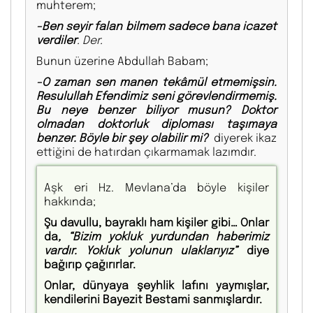
muhterem;
-Ben seyir falan bilmem sadece bana icazet
verdiler
. Der.
Bunun üzerine Abdullah Babam;
-O zaman sen manen tekâmül etmemişsin.
Resulullah Efendimiz seni görevlendirmemiş.
Bu neye benzer biliyor musun? Doktor
olmadan doktorluk diploması taşımaya
benzer. Böyle bir şey olabilir mi?
diyerek ikaz
ettiğini de hatırdan çıkarmamak lazımdır.
Aşk eri Hz. Mevlana’da böyle kişiler
hakkında;
Şu davullu, bayraklı ham kişiler gibi… Onlar
da
, “Bizim yokluk yurdundan haberimiz
vardır. Yokluk yolunun ulaklarıyız”
diye
bağırıp çağırırlar.
Onlar, dünyaya şeyhlik lafını yaymışlar,
kendilerini Bayezit Bestami sanmışlardır.