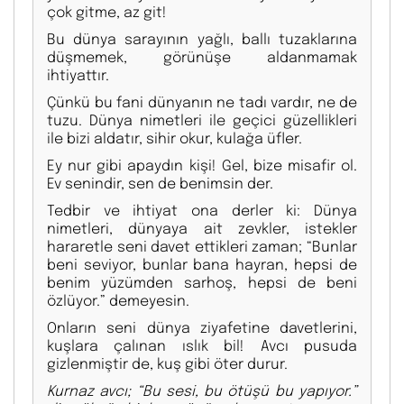
çok gitme, az git!
Bu dünya sarayının yağlı, ballı tuzaklarına
düşmemek, görünüşe aldanmamak
ihtiyattır.
Çünkü bu fani dünyanın ne tadı vardır, ne de
tuzu. Dünya nimetleri ile geçici güzellikleri
ile bizi aldatır, sihir okur, kulağa üfler.
Ey nur gibi apaydın kişi! Gel, bize misafir ol.
Ev senindir, sen de benimsin der.
Tedbir ve ihtiyat ona derler ki: Dünya
nimetleri, dünyaya ait zevkler, istekler
hararetle seni davet ettikleri zaman; “Bunlar
beni seviyor, bunlar bana hayran, hepsi de
benim yüzümden sarhoş, hepsi de beni
özlüyor.” demeyesin.
Onların seni dünya ziyafetine davetlerini,
kuşlara çalınan ıslık bil! Avcı pusuda
gizlenmiştir de, kuş gibi öter durur.
Kurnaz avcı; “Bu sesi, bu ötüşü bu yapıyor.”