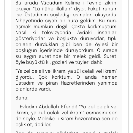
Bu arada Vücudum Kelime-i Tevhid zikrini
okuyor “Lâ ilâhe illâllah” diyor. Fakat ruhum
ise Üstadımın söylediği esmaları okuyordu.
Nihayetinde siyah bir nura geldim. Bu nuru
aşmak mümkün değil. Çokta korkmuştum.
Nasıl ki televizyonda Aydaki insanları
gösteriyorlar ve boşlukta duruyorlar, tıpkı
onların durdukları gibi ben de öylesi bir
boşluğun içerisinde duruyordum. O sırada
su aygırı suretinde bir melek geldi. Sureti
öyle büyüktü ki, gözleri ve tüyleri dahi:
“Ya zel celali vel ikram, ya zül celali vel ikram”
diyordu. Çok korktum. O anda hemen
Üstadım ve piran Hazretlerinden yanımda
olanlarda vardı.
Bana;
– Evladım Abdullah Efendi! “Ya zel celali vel
ikram, ya zül celali vel ikram” esmasını sen
de söyle. Melaike-i Kiram hazeratına sen de
eşlik et, dediler.