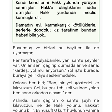
Kendi kendilerini Hakk yolunda yürüyor
sanmışlar, Hakk’a ulaştıklarını iddia
etmişler, Hakk yurdunda meclis
kurmuşlardır.
Damadın evi, karmakarışık kötülüklerle,
şerlerle dopdolu; kız tarafının bundan
haberi bile yok…
Buyurmuş ve bizleri
şu beyitleri ile de
uyarmıştır;
Her tarafta gulyabaniler, yani sahte şeyhler
var. Onlar seni çağırıp durmadalar ve sana;
“Kardeş; yol mu arıyorsun? Yol işte burada,
buraya gel!” diye seslenmedeler.
Onların her biri; “Ben, bir yol gösterici ve
kılavuzum. Gel, bu çok tehlikeli ve ince yolda
ben sana arkadaş olayım.” der.
Aslında, seni çağıran o sahte şeyh ne
kılavuzdur, ne de Hakk yolunu, hakikat
yolunu bilir. Ey Yusuf! O kurt huylunun yanına