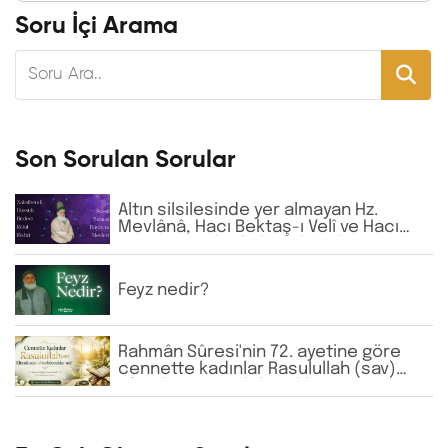
Soru İçi Arama
Son Sorulan Sorular
Altın silsilesinde yer almayan Hz.
Mevlânâ, Hacı Bektaş-ı Velî ve Hacı
Bayram-ı Velî gibi büyük zatların
isimlerine günlük virdde neden İhlâs
ve Fâtiha okunmaktadır?
Feyz nedir?
Rahmân Sûresi'nin 72. ayetine göre
cennette kadınlar Rasulullah (sav)
Efendimizi görebilecekler mi?