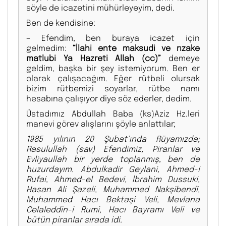
söyle de icazetini mühürleyeyim, dedi.
Ben de kendisine:
– Efendim, ben buraya icazet için
gelmedim:
“İlahi ente maksudi ve rızake
matlubi Ya Hazreti Allah (cc)”
demeye
geldim, başka bir şey istemiyorum. Ben er
olarak çalışacağım. Eğer rütbeli olursak
bizim rütbemizi soyarlar, rütbe namı
hesabına çalışıyor diye söz ederler, dedim.
Üstadımız Abdullah Baba (ks)Aziz Hz.leri
manevi görev alışlarını şöyle anlattılar;
1985 yılının 20 Şubat’ında Rüyamızda;
Rasulullah (sav) Efendimiz, Piranlar ve
Evliyaullah bir yerde toplanmış, ben de
huzurdayım. Abdulkadir Geylani, Ahmed-i
Rufai, Ahmed-el Bedevi, İbrahim Dussuki,
Hasan Ali Şazeli, Muhammed Nakşibendî,
Muhammed Hacı Bektaşi Veli, Mevlana
Celaleddin-i Rumi, Hacı Bayramı Veli ve
bütün piranlar sırada idi.