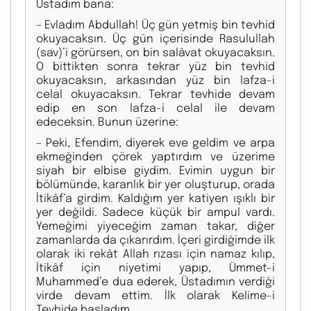
Üstadım bana:
– Evladım Abdullah! Üç gün yetmiş bin tevhid
okuyacaksın. Üç gün içerisinde Rasulullah
(sav)’i görürsen, on bin salâvat okuyacaksın.
O bittikten sonra tekrar yüz bin tevhid
okuyacaksın, arkasından yüz bin lafza-i
celal okuyacaksın. Tekrar tevhide devam
edip en son lafza-i celal ile devam
edeceksin. Bunun üzerine:
– Peki, Efendim, diyerek eve geldim ve arpa
ekmeğinden çörek yaptırdım ve üzerime
siyah bir elbise giydim. Evimin uygun bir
bölümünde, karanlık bir yer oluşturup, orada
İtikâf’a girdim. Kaldığım yer katiyen ışıklı bir
yer değildi. Sadece küçük bir ampul vardı.
Yemeğimi yiyeceğim zaman takar, diğer
zamanlarda da çıkarırdım. İçeri girdiğimde ilk
olarak iki rekât Allah rızası için namaz kılıp,
İtikâf için niyetimi yapıp, Ümmet-i
Muhammed’e dua ederek, Üstadımın verdiği
virde devam ettim. İlk olarak Kelime-i
Tevhide başladım.