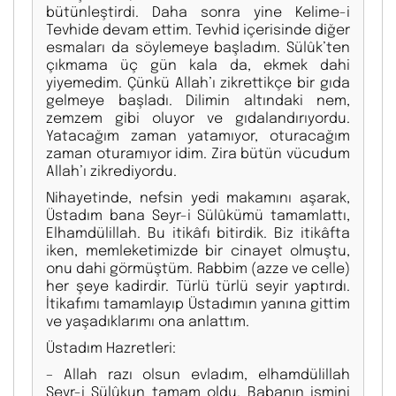
bütünleştirdi. Daha sonra yine Kelime-i
Tevhide devam ettim. Tevhid içerisinde diğer
esmaları da söylemeye başladım. Sülûk’ten
çıkmama üç gün kala da, ekmek dahi
yiyemedim. Çünkü Allah’ı zikrettikçe bir gıda
gelmeye başladı. Dilimin altındaki nem,
zemzem gibi oluyor ve gıdalandırıyordu.
Yatacağım zaman yatamıyor, oturacağım
zaman oturamıyor idim. Zira bütün vücudum
Allah’ı zikrediyordu.
Nihayetinde, nefsin yedi makamını aşarak,
Üstadım bana Seyr-i Sülûkümü tamamlattı,
Elhamdülillah. Bu itikâfı bitirdik. Biz itikâfta
iken, memleketimizde bir cinayet olmuştu,
onu dahi görmüştüm. Rabbim (azze ve celle)
her şeye kadirdir. Türlü türlü seyir yaptırdı.
İtikafımı tamamlayıp Üstadımın yanına gittim
ve yaşadıklarımı ona anlattım.
Üstadım Hazretleri:
– Allah razı olsun evladım, elhamdülillah
Seyr-i Sülûkun tamam oldu. Babanın ismini