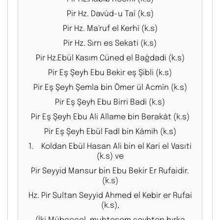
Pir Hz. Davûd-u Taî (k.s)
Pir Hz. Ma'ruf el Kerhî (k.s)
Pir Hz. Sırrı es Sekati (k.s)
Pir Hz.Ebül Kasım Cüned el Bağdadi (k.s)
Pir Eş Şeyh Ebu Bekir eş Şibli (k.s)
Pir Eş Şeyh Şemla bin Ömer ül Acmîn (k.s)
Pir Eş Şeyh Ebu Birri Badi (k.s)
Pir Eş Şeyh Ebu Ali Allame bin Berakât (k.s)
Pir Eş Şeyh Ebül Fadl bin Kâmih (k.s)
1. Koldan Ebül Hasan Ali bin el Kari el Vasıti
(k.s) ve
Pir Seyyid Mansur bin Ebu Bekir Er Rufaidir.
(k.s)
Hz. Pir Sultan Seyyid Ahmed el Kebir er Rufai
(k.s),
(İki Mübeccel-muhteşem şeyhten hırka