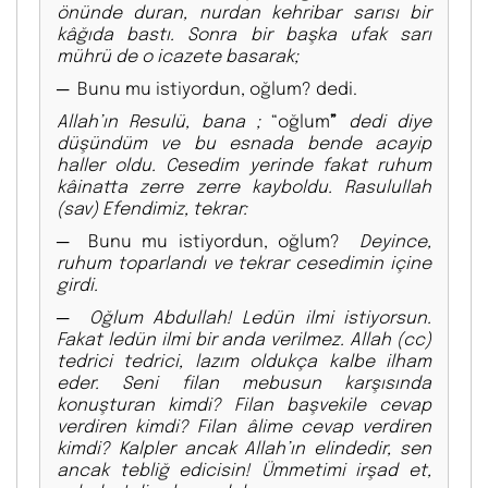
önünde duran, nurdan kehribar sarısı bir
kâğıda bastı. Sonra bir başka ufak sarı
mührü de o icazete basarak;
─ Bunu mu istiyordun, oğlum? dedi.
Allah’ın Resulü, bana ;
“oğlum
”
dedi diye
düşündüm ve bu esnada bende acayip
haller oldu. Cesedim yerinde fakat ruhum
kâinatta zerre zerre kayboldu. Rasulullah
(sav) Efendimiz, tekrar:
─ Bunu mu istiyordun, oğlum?
Deyince,
ruhum toparlandı ve tekrar cesedimin içine
girdi.
─ Oğlum Abdullah! Ledün ilmi istiyorsun.
Fakat ledün ilmi bir anda verilmez. Allah (cc)
tedrici tedrici, lazım oldukça kalbe ilham
eder. Seni filan mebusun karşısında
konuşturan kimdi? Filan başvekile cevap
verdiren kimdi? Filan âlime cevap verdiren
kimdi? Kalpler ancak Allah’ın elindedir, sen
ancak tebliğ edicisin! Ümmetimi irşad et,