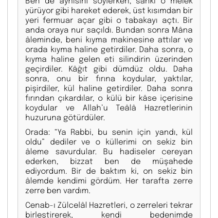
Ben de aynısını söylerken, sanki o melek
yürüyor gibi hareket ederek, üst kısımdan bir
yeri fermuar açar gibi o tabakayı açtı. Bir
anda oraya nur saçıldı. Bundan sonra Mâna
âleminde, beni kıyma makinesine attılar ve
orada kıyma haline getirdiler. Daha sonra, o
kıyma haline gelen eti silindirin üzerinden
geçirdiler. Kâğıt gibi dümdüz oldu. Daha
sonra, onu bir fırına koydular, yaktılar,
pişirdiler, kül haline getirdiler. Daha sonra
fırından çıkardılar, o külü bir kâse içerisine
koydular ve Allah’u Teâlâ Hazretlerinin
huzuruna götürdüler.
Orada: “Ya Rabbi, bu senin için yandı, kül
oldu” dediler ve o küllerimi on sekiz bin
âleme savurdular. Bu hadiseler cereyan
ederken, bizzat ben de müşahede
ediyordum. Bir de baktım ki, on sekiz bin
âlemde kendimi gördüm. Her tarafta zerre
zerre ben vardım.
Cenab-ı Zülcelâl Hazretleri, o zerreleri tekrar
birleştirerek, kendi bedenimde