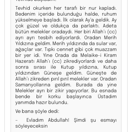
Tevhid okurken her tarafı bir nur kapladı.
Bedenim içeride bulunduğu halde, ruhum
yükselmeye başladı. İlk olarak Ay’a geldik. Ay
çok güzel ve oldukça da parlaktı. Adeta
bütün melekler oradaydı. Her biri Allah’ı (cc)
ayrı ayrı tesbih ediyorlardı. Oradan Merih
Yıldızına geldim. Merih yıldızında da sular var,
ağaçlar var. Tıpkı cennet gibi çok muazzam
bir yer idi. Yine Orada da Melaike-i Kiram
Hazeratı Allah’ı (cc) zikrediyorlardı ve daha
sonra sırası ile Kutup yıldızına, Kutup
yıldızından Güneşe geldim. Güneşte de
Allah’ı zikreden pırıl pırıl melekler var. Oradan
Samanyollarına geldim. Burada da yine
Melekler ayrı bir zikir yapıyorlar. Bu esnada
bende bir korku başlayınca Üstadım
yanımda hazır bulundu.
Ve bana şöyle dedi:
– Evladım Abdullah! Şimdi şu esmayı
söyleyeceksin