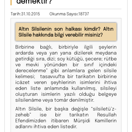
demektir?
Tarih:31.10.2015
Okunma Sayısı:18737
Altın Silsilenin son halkası kimdir? Altın
Silsile hakkında bilgi verebilir misiniz?
Birbirine bağlı, birbiriyle ilgili şeylerin
ardarda veya yan yana dizilerek meydana
getirdiği sıra, dizi; soy kütüğü, şecere; rütbe
ve mevki yönünden bir sınıf içindeki
derecelenme” gibi anlamlara gelen silsile
kelimesi; tasavvufta bir tarikatın birbirine
icâzet veren şeyhlerinin isimlerini ihtiva
eden liste anlamında kullanılmış, silsileyi
oluşturan isimlerin yazılı olduğu belgeye
silsilenâme veya tomâr denilmiştir.
Altın Silsile, bir başka değişle “silsiletü’z-
zeheb” ise bir tarikatın Resullah
Efendimizden itibaren Mürşidi Kamillerin
adlarını ihtiva eden listedir.