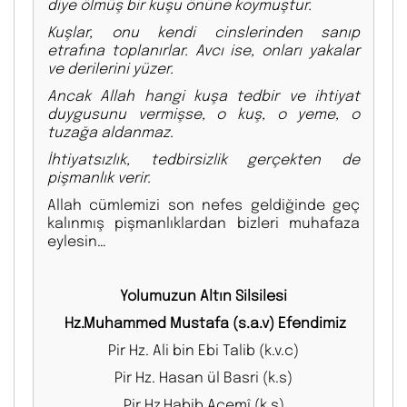
diye ölmüş bir kuşu önüne koymuştur.
Kuşlar, onu kendi cinslerinden sanıp
etrafına toplanırlar. Avcı ise, onları yakalar
ve derilerini yüzer.
Ancak Allah hangi kuşa tedbir ve ihtiyat
duygusunu vermişse, o kuş, o yeme, o
tuzağa aldanmaz.
İhtiyatsızlık, tedbirsizlik gerçekten de
pişmanlık verir.
Allah cümlemizi son nefes geldiğinde geç
kalınmış pişmanlıklardan bizleri muhafaza
eylesin…
Yolumuzun Altın Silsilesi
Hz.Muhammed Mustafa (s.a.v) Efendimiz
Pir Hz. Ali bin Ebi Talib (k.v.c)
Pir Hz. Hasan ül Basri (k.s)
Pir Hz.Habib Acemî (k.s)