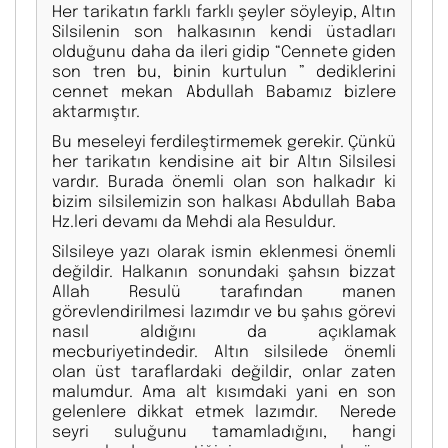
Her tarikatın farklı farklı şeyler söyleyip, Altın
Silsilenin son halkasının kendi üstadları
olduğunu daha da ileri gidip “Cennete giden
son tren bu, binin kurtulun ” dediklerini
cennet mekan Abdullah Babamız bizlere
aktarmıştır.
Bu meseleyi ferdileştirmemek gerekir. Çünkü
her tarikatın kendisine ait bir Altın Silsilesi
vardır. Burada önemli olan son halkadır ki
bizim silsilemizin son halkası Abdullah Baba
Hz.leri devamı da Mehdi ala Resuldur.
Silsileye yazı olarak ismin eklenmesi önemli
değildir. Halkanın sonundaki şahsın bizzat
Allah Resulü tarafından manen
görevlendirilmesi lazımdır ve bu şahıs görevi
nasıl aldığını da açıklamak
mecburiyetindedir. Altın silsilede önemli
olan üst taraflardaki değildir, onlar zaten
malumdur. Ama alt kısımdaki yani en son
gelenlere dikkat etmek lazımdır. Nerede
seyri suluğunu tamamladığını, hangi