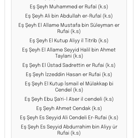
Eş Şeyh Muhammed er Rufaî (k.s)
Eş Şeyh Ali bin Abdullah er-Rufaî (k.s)
Eş Şeyh El Allame Mustafa bin Süleyman er
Rufai (k.s)
Eş Şeyh El Kutup Aliyy il Titrîb (k.s)
Eş Şeyh El Allame Seyyid Halil bin Ahmet
Taylani (k.s)
Eş Şeyh El Üstad Sadrettin er Rufai (k.s)
Eş Şeyh İzzeddin Hasan er Rufai (k.s)
Eş Şeyh El Kutup İsmail el Mülakkap bi
Cendel (k.s)
Eş Şeyh Ebu Şa'ri-l A'ser il cendeli (k.s)
Eş Şeyh Ahmet Cendak (k.s)
Eş Şeyh Es Seyyid Ali Cendeli Er-Rufai (k.s)
Eş Şeyh Es Seyyid Abdurrahim bin Aliyy ür
Rufai (k.s)