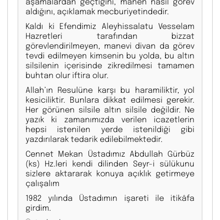
aşamalardan geçtiğini, manen nasıl görev
aldığını, açıklamak mecburiyetindedir.
Kaldı ki Efendimiz Aleyhissalatu Vesselam
Hazretleri tarafından bizzat
görevlendirilmeyen, manevi divan da görev
tevdi edilmeyen kimsenin bu yolda, bu altın
silsilenin içerisinde zikredilmesi tamamen
buhtan olur iftira olur.
Allah’ın Resulüne karşı bu haramiliktir, yol
kesiciliktir. Bunlara dikkat edilmesi gerekir.
Her görünen silsile altın silsile değildir. Ne
yazık ki zamanımızda verilen icazetlerin
hepsi istenilen yerde istenildiği gibi
yazdırılarak tedarik edilebilmektedir.
Cennet Mekan Üstadımız Abdullah Gürbüz
(ks) Hz.leri kendi dilinden Seyr-i sülükunu
sizlere aktararak konuya açıklık getirmeye
çalışalım
1982 yılında Üstadımın işareti ile itikâfa
girdim.