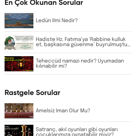
En Çok Okunan Sorular
Ledün İlmi Nedir?
Hadiste Hz. Fatıma’ya ‘Rabbine kulluk
et, başkasına güvenme’ buyrulmuştur.
Günümüzde bazı tarikatlarda dervişler
şeyhlerini her şartta şefaatçi kabul
etmektedir. Bu anlayış doğru mudur?
Teheccüd namazı nedir? Uyumadan
kılınabilir mi?
Rastgele Sorular
Amelsiz İman Olur Mu?
Satranç, akıl oyunları gibi oyunları
çocuklarımıza oynatabilir miyiz?