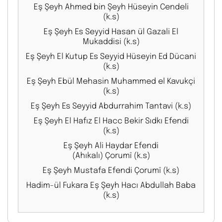
Eş Şeyh Ahmed bin Şeyh Hüseyin Cendeli
(k.s)
Eş Şeyh Es Seyyid Hasan ül Gazali El
Mukaddisi (k.s)
Eş Şeyh El Kutup Es Seyyid Hüseyin Ed Dücani
(k.s)
Eş Şeyh Ebül Mehasin Muhammed el Kavukçi
(k.s)
Eş Şeyh Es Seyyid Abdurrahim Tantavi (k.s)
Eş Şeyh El Hafız El Hacc Bekir Sıdkı Efendi
(k.s)
Eş Şeyh Ali Haydar Efendi
(Ahıkalı) Çorumî (k.s)
Eş Şeyh Mustafa Efendi Çorumî (k.s)
Hadim-ül Fukara Eş Şeyh Hacı Abdullah Baba
(k.s)