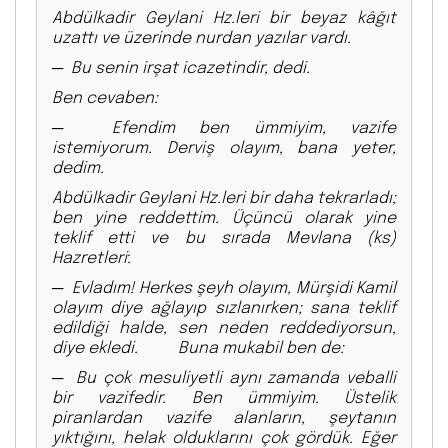
Abdülkadir Geylani Hz.leri bir beyaz kâğıt
uzattı ve üzerinde nurdan yazılar vardı.
─
Bu senin irşat icazetindir, dedi.
Ben cevaben:
─
Efendim ben ümmiyim, vazife
istemiyorum. Derviş olayım, bana yeter,
dedim.
Abdülkadir Geylani Hz.leri bir daha tekrarladı;
ben yine reddettim. Üçüncü olarak yine
teklif etti ve bu sırada Mevlana (ks)
Hazretleri
:
─
Evladım! Herkes şeyh olayım, Mürşidi Kamil
olayım diye ağlayıp sızlanırken; sana teklif
edildiği halde, sen neden reddediyorsun,
diye ekledi. Buna mukabil ben de:
─ Bu çok mesuliyetli aynı zamanda veballi
bir vazifedir. Ben ümmiyim. Üstelik
piranlardan vazife alanların, şeytanın
yıktığını, helak olduklarını çok gördük. Eğer