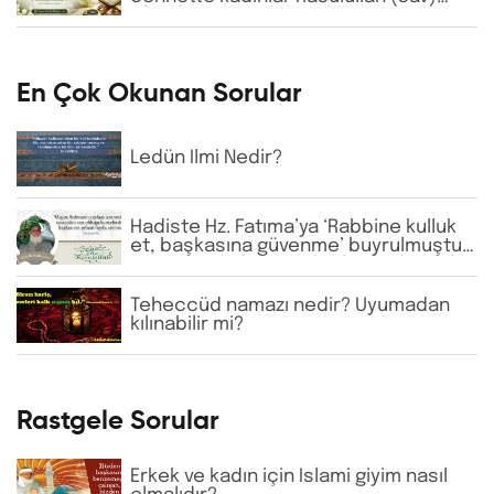
Efendimizi görebilecekler mi?
En Çok Okunan Sorular
Ledün İlmi Nedir?
Hadiste Hz. Fatıma’ya ‘Rabbine kulluk
et, başkasına güvenme’ buyrulmuştur.
Günümüzde bazı tarikatlarda dervişler
şeyhlerini her şartta şefaatçi kabul
etmektedir. Bu anlayış doğru mudur?
Teheccüd namazı nedir? Uyumadan
kılınabilir mi?
Rastgele Sorular
Erkek ve kadın için İslami giyim nasıl