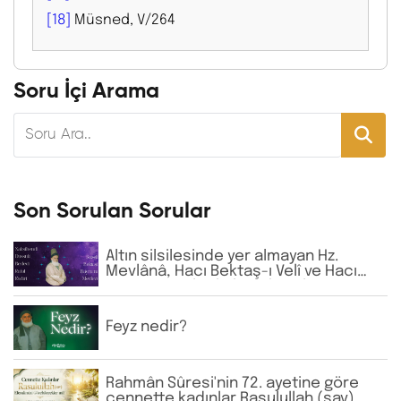
[18]
Müsned, V/264
Soru İçi Arama
Son Sorulan Sorular
Altın silsilesinde yer almayan Hz.
Mevlânâ, Hacı Bektaş-ı Velî ve Hacı
Bayram-ı Velî gibi büyük zatların
isimlerine günlük virdde neden İhlâs
ve Fâtiha okunmaktadır?
Feyz nedir?
Rahmân Sûresi'nin 72. ayetine göre
cennette kadınlar Rasulullah (sav)