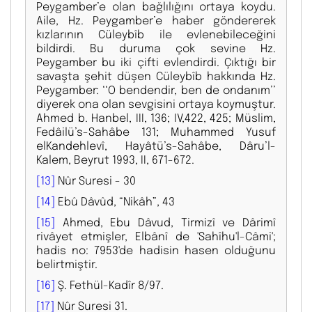
Peygamber’e olan bağlılığını ortaya koydu.
Aile, Hz. Peygamber’e haber göndererek
kızlarının Cüleybîb ile evlenebileceğini
bildirdi. Bu duruma çok sevine Hz.
Peygamber bu iki çifti evlendirdi. Çıktığı bir
savaşta şehit düşen Cüleybîb hakkında Hz.
Peygamber: ‘‘O bendendir, ben de ondanım’’
diyerek ona olan sevgisini ortaya koymuştur.
Ahmed b. Hanbel, III, 136; IV,422, 425; Müslim,
Fedâilü’s-Sahâbe 131; Muhammed Yusuf
elKandehlevî, Hayâtü’s-Sahâbe, Dâru’l-
Kalem, Beyrut 1993, II, 671-672.
[13]
Nûr Suresi - 30
[14]
Ebû Dâvûd, “Nikâh”, 43
[15]
Ahmed, Ebu Dâvud, Tirmizî ve Dârimî
rivâyet etmişler, Elbânî de 'Sahîhu'l-Câmi';
hadis no: 7953'de hadisin hasen olduğunu
belirtmiştir.
[16]
Ş. Fethül-Kadîr 8/97.
[17]
Nûr Suresi 31.