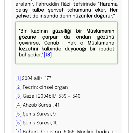
aralanır. Fahrüddin Râzi, tefsirinde “
Harama
bakış kalbe şehvet tohumunu eker. Her
şehvet de insanda derin hüzünler doğurur.”
“Bir kadının güzelliği bir Müslümanın
gözüne çarpar da ondan gözünü
çevirirse, Cenab-ı Hak o Müslümana
lezzetini kalbinde duyacağı bir ibadet
bahşeder.”
[18]
[1]
2004 aIII/ 177
[2]
Fecrin: cinsel organ
[3]
Gazali 2004bII/ 539 – 540
[4]
Ahzab Suresi, 41
[5]
Şems Suresi, 9
[6]
Şems Suresi, 10
[7]
Buhârî; hadis no: 5065. Müslim; hadis no: