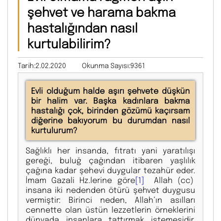
şehvet ve harama bakma
hastalığından nasıl
kurtulabilirim?
Tarih:2.02.2020
Okunma Sayısı:9361
Evli olduğum halde aşırı şehvete düşkün
bir halim var. Başka kadınlara bakma
hastalığı çok, birinden gözümü kaçırsam
diğerine bakıyorum bu durumdan nasıl
kurtulurum?
Sağlıklı her insanda, fıtratı yani yaratılışı
gereği, buluğ çağından itibaren yaşlılık
çağına kadar şehevi duygular tezahür eder.
İmam Gazali Hz.lerine göre
[1]
Allah (cc)
insana iki nedenden ötürü şehvet duygusu
vermiştir: Birinci neden, Allah’ın asılları
cennette olan üstün lezzetlerin örneklerini
dünyada insanlara tattırmak istemesidir.