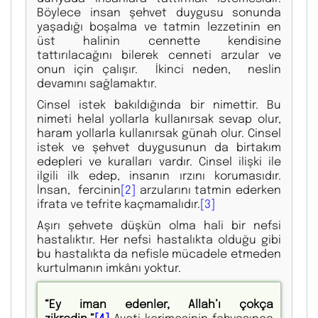
Böylece insan şehvet duygusu sonunda
yaşadığı boşalma ve tatmin lezzetinin en
üst halinin cennette kendisine
tattırılacağını bilerek cenneti arzular ve
onun için çalışır. İkinci neden, neslin
devamını sağlamaktır.
Cinsel istek bakıldığında bir nimettir. Bu
nimeti helal yollarla kullanırsak sevap olur,
haram yollarla kullanırsak günah olur. Cinsel
istek ve şehvet duygusunun da birtakım
edepleri ve kuralları vardır. Cinsel ilişki ile
ilgili ilk edep, insanın ırzını korumasıdır.
İnsan, fercinin
[2]
arzularını tatmin ederken
ifrata ve tefrite kaçmamalıdır.
[3]
Aşırı şehvete düşkün olma hali bir nefsi
hastalıktır. Her nefsi hastalıkta olduğu gibi
bu hastalıkta da nefisle mücadele etmeden
kurtulmanın imkânı yoktur.
“Ey iman edenler, Allah’ı çokça
zikredin.”
[4]
Ayeti kerimesinin fehvasınca