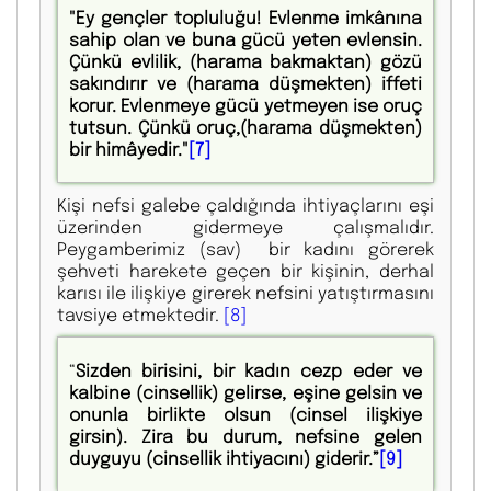
"Ey gençler topluluğu! Evlenme imkânına
sahip olan ve buna gücü yeten evlensin.
Çünkü evlilik, (harama bakmaktan) gözü
sakındırır ve (harama düşmekten) iffeti
korur. Evlenmeye gücü yetmeyen ise oruç
tutsun. Çünkü oruç,(harama düşmekten)
bir himâyedir."
[7]
Kişi nefsi galebe çaldığında ihtiyaçlarını eşi
üzerinden gidermeye çalışmalıdır.
Peygamberimiz (sav) bir kadını görerek
şehveti harekete geçen bir kişinin, derhal
karısı ile ilişkiye girerek nefsini yatıştırmasını
tavsiye etmektedir.
[8]
“
Sizden birisini, bir kadın cezp eder ve
kalbine (cinsellik) gelirse, eşine gelsin ve
onunla birlikte olsun (cinsel ilişkiye
girsin). Zira bu durum, nefsine gelen
duyguyu (cinsellik ihtiyacını) giderir.”
[9]