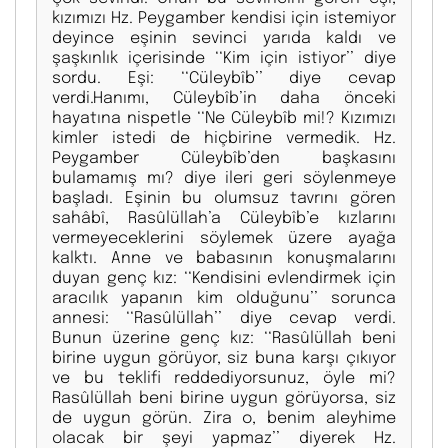
kızımızı Hz. Peygamber kendisi için istemiyor
deyince eşinin sevinci yarıda kaldı ve
şaşkınlık içerisinde ‘‘Kim için istiyor’’ diye
sordu. Eşi: ‘‘Cüleybîb’’ diye cevap
verdi.Hanımı, Cüleybîb’in daha önceki
hayatına nispetle ‘‘Ne Cüleybîb mi!? Kızımızı
kimler istedi de hiçbirine vermedik. Hz.
Peygamber Cüleybîb’den başkasını
bulamamış mı? diye ileri geri söylenmeye
başladı. Eşinin bu olumsuz tavrını gören
sahâbî, Rasûlüllah’a Cüleybîb’e kızlarını
vermeyeceklerini söylemek üzere ayağa
kalktı. Anne ve babasının konuşmalarını
duyan genç kız: ‘‘Kendisini evlendirmek için
aracılık yapanın kim olduğunu’’ sorunca
annesi: ‘‘Rasûlüllah’’ diye cevap verdi.
Bunun üzerine genç kız: ‘‘Rasûlüllah beni
birine uygun görüyor, siz buna karşı çıkıyor
ve bu teklifi reddediyorsunuz, öyle mi?
Rasûlüllah beni birine uygun görüyorsa, siz
de uygun görün. Zira o, benim aleyhime
olacak bir şeyi yapmaz’’ diyerek Hz.