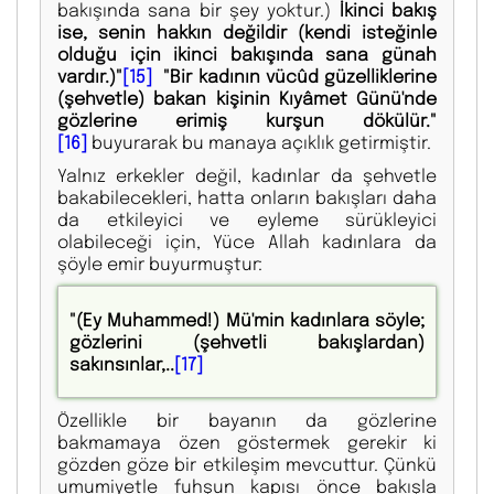
bakışında sana bir şey yoktur.)
İkinci bakış
ise, senin hakkın değildir (kendi isteğinle
olduğu için ikinci bakışında sana günah
vardır.)"
[15]
"Bir kadının vücûd güzelliklerine
(şehvetle) bakan kişinin Kıyâmet Günü'nde
gözlerine erimiş kurşun dökülür."
[16]
buyurarak bu manaya açıklık getirmiştir.
Yalnız erkekler değil, kadınlar da şehvetle
bakabilecekleri, hatta onların bakışları daha
da etkileyici ve eyleme sürükleyici
olabileceği için, Yüce Allah kadınlara da
şöyle emir buyurmuştur:
"(Ey Muhammed!) Mü'min kadınlara söyle;
gözlerini (şehvetli bakışlardan)
sakınsınlar,..
[17]
Özellikle bir bayanın da gözlerine
bakmamaya özen göstermek gerekir ki
gözden göze bir etkileşim mevcuttur. Çünkü
umumiyetle fuhşun kapısı önce bakışla