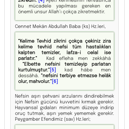
bu mücadele yapılması gereken en
önemli unsur Allah’ı çokça zikretmektir.
Cennet Mekân Abdullah Baba (ks) Hz.leri,
“Kelime Tevhid zikrini çokça çekiniz zira
kelime tevhid nefsi tüm hastalıkları
kalpten temizler, lafza-i celal ise
parlatır.”
Kad efleha men zekkâhâ
“Elbette nefsini temizleyip parlatan
kurtulmuştur.”
[5]
kad hâbe men
dessâhâ.
“nefsini terbiye etmezse helâk
olur, mahvolur.”
[6]
Nefsin aşırı şehvani arzularını dindirebilmek
için Nefsin gücünü kuvvetini kırmak gerekir.
Hayvansal gıdaları minimum düzeye indirip
oruç tutmak, aşırı yemek yememek gerekir.
Peygamber Efendimiz (sav) Hz.leri;