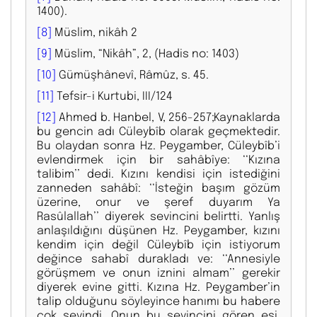
1400).
[8]
Müslim, nikâh 2
[9]
Müslim, “Nikâh”, 2, (Hadis no: 1403)
[10]
Gümüşhânevî, Râmûz, s. 45.
[11]
Tefsir-i Kurtubi, III/124
[12]
Ahmed b. Hanbel, V, 256-257;Kaynaklarda
bu gencin adı Cüleybîb olarak geçmektedir.
Bu olaydan sonra Hz. Peygamber, Cüleybîb’i
evlendirmek için bir sahâbîye: ‘‘Kızına
talibim’’ dedi. Kızını kendisi için istediğini
zanneden sahâbî: ‘‘İsteğin başım gözüm
üzerine, onur ve şeref duyarım Ya
Rasûlallah’’ diyerek sevincini belirtti. Yanlış
anlaşıldığını düşünen Hz. Peygamber, kızını
kendim için değil Cüleybîb için istiyorum
değince sahabî durakladı ve: ‘‘Annesiyle
görüşmem ve onun iznini almam’’ gerekir
diyerek evine gitti. Kızına Hz. Peygamber’in
talip olduğunu söyleyince hanımı bu habere
çok sevindi. Onun bu sevincini gören eşi,