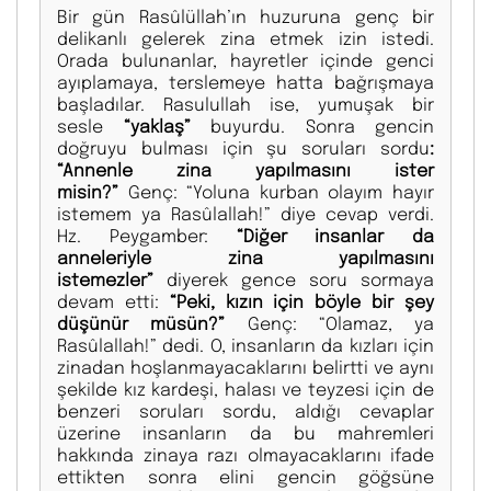
Bir gün Rasûlüllah’ın huzuruna genç bir
delikanlı gelerek zina etmek izin istedi.
Orada bulunanlar, hayretler içinde genci
ayıplamaya, terslemeye hatta bağrışmaya
başladılar. Rasulullah ise, yumuşak bir
sesle
“yaklaş”
buyurdu. Sonra gencin
doğruyu bulması için şu soruları sordu
:
“Annenle zina yapılmasını ister
misin?”
Genç: “Yoluna kurban olayım hayır
istemem ya Rasûlallah!” diye cevap verdi.
Hz. Peygamber:
“Diğer insanlar da
anneleriyle zina yapılmasını
istemezler”
diyerek gence soru sormaya
devam etti:
“Peki, kızın için böyle bir şey
düşünür müsün?”
Genç: “Olamaz, ya
Rasûlallah!” dedi. O, insanların da kızları için
zinadan hoşlanmayacaklarını belirtti ve aynı
şekilde kız kardeşi, halası ve teyzesi için de
benzeri soruları sordu, aldığı cevaplar
üzerine insanların da bu mahremleri
hakkında zinaya razı olmayacaklarını ifade
ettikten sonra elini gencin göğsüne