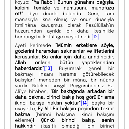
koyup:
“Ya Rabbi! Bunun günahını bağışla,
kalbini temizle ve namusunu muhafaza
et!”
diye duada bulundu. Genç tam
manasıyla ikna olmuş ve onun duasıyla
itmi’nâna kavuşmuş olarak Rasûlüllah’ın
huzurundan ayrıldı; bir daha kesinlikle
herhangi bir kötülüğe meyletmedi.
[12]
Ayeti kerimede
“Mümin erkeklere söyle,
gözlerini haramdan sakınsınlar ve iffetlerini
korusunlar. Bu onlar için daha arındırıcıdır.
Allah onların bütün yaptıklarından
haberdardır.”
[13]
Buyurarak genel bir
bakmayı insanı harama götürebilecek
bakışları” meneden bir mâna, bir nüans
vardır. Nitekim sevgili Peygamberimiz Hz.
Ali’ye hitaben,
“Bir baktığında arkadan bir
daha bakma, birinci bakış hoş görülür ama
ikinci bakışa hakkın yoktur”
[14]
başka bir
rivayette;
Ey Ali! Bir bakışın peşinden tekrar
bakma
(birinci bakışına ikinci bakışını
ekleme)
! Çünkü birinci bakış, senin
hakkındır
(kasıtlı olmadığı için birinci