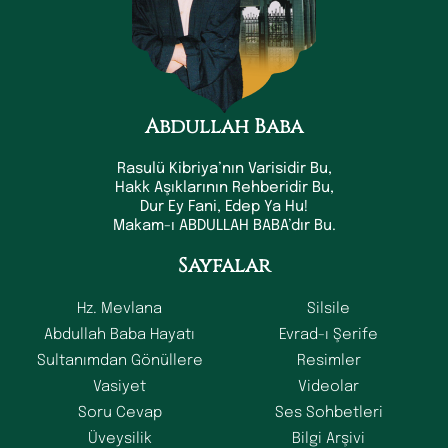
Abdullah Baba
Rasulü Kibriya’nın Varisidir Bu,
Hakk Aşıklarının Rehberidir Bu,
Dur Ey Fani, Edep Ya Hu!
Makam-ı ABDULLAH BABA’dır Bu.
Sayfalar
Hz. Mevlana
Silsile
Abdullah Baba Hayatı
Evrad-ı Şerife
Sultanımdan Gönüllere
Resimler
Vasiyet
Videolar
Soru Cevap
Ses Sohbetleri
Üveysilik
Bilgi Arşivi