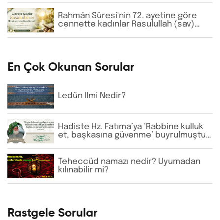
Rahmân Sûresi'nin 72. ayetine göre
cennette kadınlar Rasulullah (sav)
Efendimizi görebilecekler mi?
En Çok Okunan Sorular
Ledün İlmi Nedir?
Hadiste Hz. Fatıma’ya ‘Rabbine kulluk
et, başkasına güvenme’ buyrulmuştur.
Günümüzde bazı tarikatlarda dervişler
şeyhlerini her şartta şefaatçi kabul
etmektedir. Bu anlayış doğru mudur?
Teheccüd namazı nedir? Uyumadan
kılınabilir mi?
Rastgele Sorular