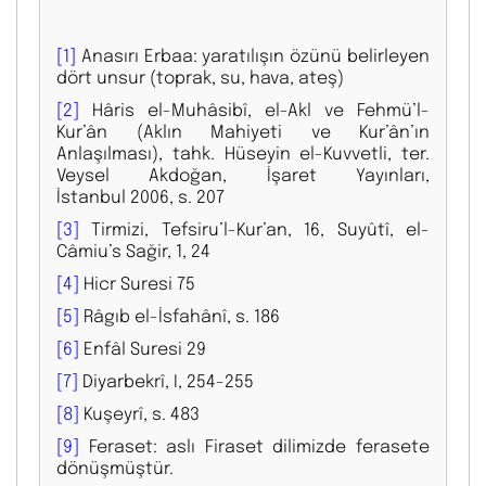
[1]
Anasırı Erbaa: yaratılışın özünü belirleyen
dört unsur (toprak, su, hava, ateş)
[2]
Hâris el-Muhâsibî, el-Akl ve Fehmü’l-
Kur’ân (Aklın Mahiyeti ve Kur’ân’ın
Anlaşılması), tahk. Hüseyin el-Kuvvetli, ter.
Veysel Akdoğan, İşaret Yayınları,
İstanbul 2006, s. 207
[3]
Tirmizi, Tefsiru’l-Kur’an, 16, Suyûtî, el-
Câmiu’s Sağir, 1, 24
[4]
Hicr Suresi 75
[5]
Râgıb el-İsfahânî, s. 186
[6]
Enfâl Suresi 29
[7]
Diyarbekrî, I, 254-255
[8]
Kuşeyrî, s. 483
[9]
Feraset: aslı Firaset dilimizde ferasete
dönüşmüştür.