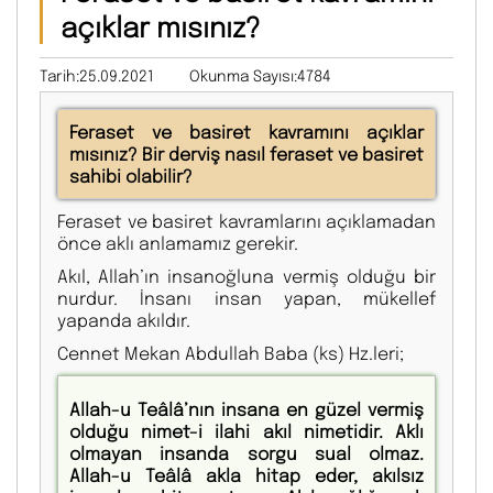
açıklar mısınız?
Tarih:25.09.2021
Okunma Sayısı:4784
Feraset ve basiret kavramını açıklar
mısınız? Bir derviş nasıl feraset ve basiret
sahibi olabilir?
Feraset ve basiret kavramlarını açıklamadan
önce aklı anlamamız gerekir.
Akıl, Allah’ın insanoğluna vermiş olduğu bir
nurdur. İnsanı insan yapan, mükellef
yapanda akıldır.
Cennet Mekan Abdullah Baba (ks) Hz.leri;
Allah-u Teâlâ’nın insana en güzel vermiş
olduğu nimet-i ilahi akıl nimetidir. Aklı
olmayan insanda sorgu sual olmaz.
Allah-u Teâlâ akla hitap eder, akılsız