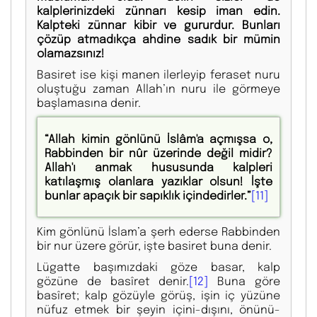
kalplerinizdeki zünnarı kesip iman edin.
Kalpteki zünnar kibir ve gururdur. Bunları
çözüp atmadıkça ahdine sadık bir mümin
olamazsınız!
Basiret ise kişi manen ilerleyip feraset nuru
oluştuğu zaman Allah’ın nuru ile görmeye
başlamasına denir.
“Allah kimin gönlünü İslâm'a açmışsa o,
Rabbinden bir nûr üzerinde değil midir?
Allah'ı anmak hususunda kalpleri
katılaşmış olanlara yazıklar olsun! İşte
bunlar apaçık bir sapıklık içindedirler.”
[11]
Kim gönlünü İslam’a şerh ederse Rabbinden
bir nur üzere görür, işte basiret buna denir.
Lügatte başımızdaki göze basar, kalp
gözüne de basîret denir.
[12]
Buna göre
basîret; kalp gözüyle görüş, işin iç yüzüne
nüfuz etmek bir şeyin içini-dışını, önünü-