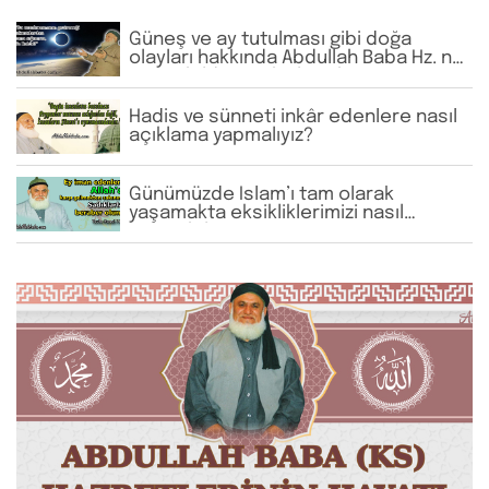
Güneş ve ay tutulması gibi doğa
olayları hakkında Abdullah Baba Hz. ne
görüş bildirmiş, bizlere hangi
tavsiyelerde bulunmuştur?
Hadis ve sünneti inkâr edenlere nasıl
açıklama yapmalıyız?
Günümüzde İslam’ı tam olarak
yaşamakta eksikliklerimizi nasıl
giderebiliriz?