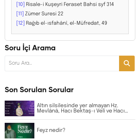
[10]
Risale-i Kuşeyri Feraset Bahsi syf 314
[11]
Zümer Suresi 22
[12]
Rağıb el-ısfahânî, el-Müfredat, 49
Soru İçi Arama
Son Sorulan Sorular
Altın silsilesinde yer almayan Hz.
Mevlânâ, Hacı Bektaş-ı Velî ve Hacı
Bayram-ı Velî gibi büyük zatların
isimlerine günlük virdde neden İhlâs
ve Fâtiha okunmaktadır?
Feyz nedir?