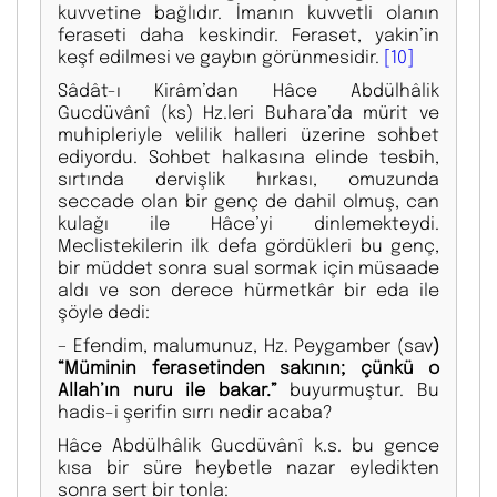
kuvvetine bağlıdır. İmanın kuvvetli olanın
feraseti daha keskindir. Feraset, yakin’in
keşf edilmesi ve gaybın görünmesidir.
[10]
Sâdât-ı Kirâm’dan Hâce Abdülhâlik
Gucdüvânî (ks) Hz.leri Buhara’da mürit ve
muhipleriyle velilik halleri üzerine sohbet
ediyordu. Sohbet halkasına elinde tesbih,
sırtında dervişlik hırkası, omuzunda
seccade olan bir genç de dahil olmuş, can
kulağı ile Hâce’yi dinlemekteydi.
Meclistekilerin ilk defa gördükleri bu genç,
bir müddet sonra sual sormak için müsaade
aldı ve son derece hürmetkâr bir eda ile
şöyle dedi:
– Efendim, malumunuz, Hz. Peygamber (sav
)
“Müminin ferasetinden sakının; çünkü o
Allah’ın nuru ile bakar.”
buyurmuştur. Bu
hadis-i şerifin sırrı nedir acaba?
Hâce Abdülhâlik Gucdüvânî k.s. bu gence
kısa bir süre heybetle nazar eyledikten
sonra sert bir tonla: