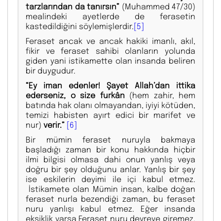
tarzlarından da tanırsın”
(Muhammed 47/30)
mealindeki ayetlerde de ferasetin
kastedildiğini söylemişlerdir.
[5]
Feraset ancak ve ancak hakiki imanlı, akıl,
fikir ve feraset sahibi olanların yolunda
giden yani istikamette olan insanda beliren
bir duygudur.
“Ey iman edenler! Şayet Allah’dan ittika
ederseniz, o size furkân
(hem zahir, hem
batında hak olanı olmayandan, iyiyi kötüden,
temizi habisten ayırt edici bir marifet ve
nur)
verir.”
[6]
Bir mümin feraset nuruyla bakmaya
başladığı zaman bir konu hakkında hiçbir
ilmi bilgisi olmasa dahi onun yanlış veya
doğru bir şey olduğunu anlar. Yanlış bir şey
ise eskilerin deyimi ile içi kabul etmez.
İstikamete olan Mümin insan, kalbe doğan
feraset nurla bezendiği zaman, bu feraset
nuru yanlışı kabul etmez. Eğer insanda
eksiklik varsa Feraset nuru devreye giremez,