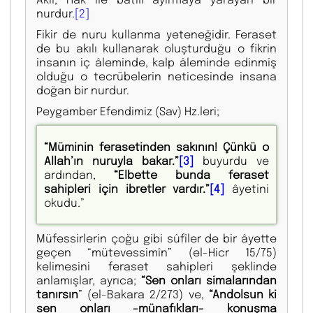
nurdur.
[2]
Fikir de nuru kullanma yeteneğidir. Feraset
de bu akılı kullanarak oluşturduğu o fikrin
insanın iç âleminde, kalp âleminde edinmiş
olduğu o tecrübelerin neticesinde insana
doğan bir nurdur.
Peygamber Efendimiz (Sav) Hz.leri;
“Müminin ferasetinden sakının! Çünkü o
Allah’ın nuruyla bakar.”
[3]
buyurdu ve
ardından,
“Elbette bunda feraset
sahipleri için ibretler vardır.”
[4]
âyetini
okudu.”
Müfessirlerin çoğu gibi sûfîler de bir âyette
geçen “mütevessimîn” (el-Hicr 15/75)
kelimesini feraset sahipleri şeklinde
anlamışlar, ayrıca;
“Sen onları simalarından
tanırsın
” (el-Bakara 2/273) ve,
“Andolsun ki
sen onları -münafıkları- konuşma