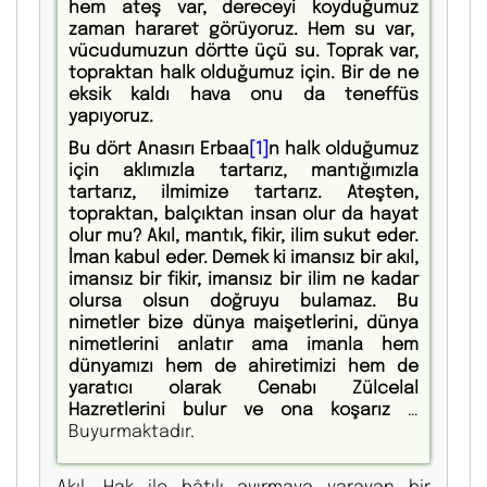
hem ateş var, dereceyi koyduğumuz
zaman hararet görüyoruz. Hem su var,
vücudumuzun dörtte üçü su. Toprak var,
topraktan halk olduğumuz için. Bir de ne
eksik kaldı hava onu da teneffüs
yapıyoruz.
Bu dört Anasırı Erbaa
[1]
n halk olduğumuz
için aklımızla tartarız, mantığımızla
tartarız, ilmimize tartarız. Ateşten,
topraktan, balçıktan insan olur da hayat
olur mu? Akıl, mantık, fikir, ilim sukut eder.
İman kabul eder. Demek ki imansız bir akıl,
imansız bir fikir, imansız bir ilim ne kadar
olursa olsun doğruyu bulamaz. Bu
nimetler bize dünya maişetlerini, dünya
nimetlerini anlatır ama imanla hem
dünyamızı hem de ahiretimizi hem de
yaratıcı olarak Cenabı Zülcelal
Hazretlerini bulur ve ona koşarız
…
Buyurmaktadır.
Akıl, Hak ile bâtılı ayırmaya yarayan bir