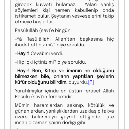
girecek kuvveti bulamaz. Yalan yanlış
söylemleri kişi hemen kabullenip onda
istikamet bulur. Şeytanın vesveselerini takip
etmeye başlarlar.
Rasûlullâh (sav)’e bir gün:
–Yâ Rasûlâllah! Allah’tan başkasına hiç
ibadet ettiniz mi?” diye soruldu.
–
Hayır!
Cevabını verdi.
–Hiç içki içtiniz mi? diye soruldu.
–
Hayır! Ben, Kitap ve imanın ne olduğunu
bilmezken bile, onların yaptıkları şeylerin
küfür olduğunu bilirdim.
buyurdu.
[7]
Yaratılmışlar içinde en üstün feraset Allah
Resulü (sav)’in ferasetidir.
Mümin haramlardan sakınıp, kötülük ve
günahlardan, yanlışlıklardan uzaklaşıp takva
üzere bulunmaya gayret ettiğinde. İşte
insan o zaman şairin dediği gibi ;