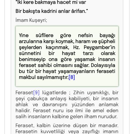
“İki kere bakmaya hacet mi var
Bir bakışta kadrini anlar ârifan.”
İmam Kuşeyri;
Yine sûfîlere göre nefsin bayağı
arzularına karşı koymak, haram ve şüpheli
şeylerden kaçınmak, Hz. Peygamber’in
sünnetini bir hayat tarzı olarak
benimseyip ona göre yaşamak insanın
feraset sahibi olmasını sağlar. Dolayısıyla
bu tür bir hayat yaşamayanların feraseti
makbul sayılmamıştır.
[8]
Feraset
[9]
lügatlerde ; Zihin uyanıklığı, bir
şeyi çabukça anlayış kabiliyeti, bir insanın
ahlak ve davranışını yüzünden anlamak
halidir. Feraset nuru ise ilmi ile amel eden
salih insanların kalbine gelen ilham nurudur.
Feraset, kalbin üzerine düşen bir manadır.
Ferasetin kuvvetliliği veya zayıflığı imanın