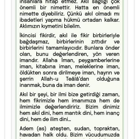
insanlara hitap etmez. Akıl sağlığı çok
önemli bir nimettir. Hatta en önemli
nimette diyebiliriz. Çünkü akıl olmadı mı
ibadetleri yapma hükmü ortadan kalkar.
Aklımızın kıymetini bilelim.
İkincisi fikirdir, akıl ile fikir birbirleriyle
bağdaşmaz, birbirlerinin zıttıdır ve
birbirlerini tamamlayıcıdır. Bunlara önder
olan, bunu değerlendiren, yön veren
imandır. Allaha İman, peygamberlerine
iman, kitabına iman, meleklerine iman,
öldükten sonra dirilmeye iman, hayrın ve
şerrin Allah-u Teâlâ’dan olduğuna
inanmak, buna da iman denir.
Akıl bir şeyi, bir ilmi bize getirdiği zaman,
hem fikrimizle hem imanımıza hem de
ilmimizle değerlendiririz. Bizim dinimiz
hem akıl dini, hem mantık dini, hem inanç
dini, hem de ilim dini…
Adem (as) ateşten, sudan, topraktan,
havadan halk oldu. Bizim vücudumuzda