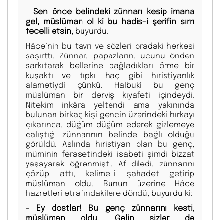
–
Sen önce belindeki zünnarı kesip imana
gel, müslüman ol ki bu hadis-i şerifin sırrı
tecelli etsin,
buyurdu.
Hâce’nin bu tavrı ve sözleri oradaki herkesi
şaşırttı. Zünnar, papazların, ucunu önden
sarkıtarak bellerine bağladıkları örme bir
kuşaktı ve tıpkı haç gibi hıristiyanlık
alametiydi çünkü. Halbuki bu genç
müslüman bir derviş kıyafeti içindeydi.
Nitekim inkâra yeltendi ama yakınında
bulunan birkaç kişi gencin üzerindeki hırkayı
çıkarınca, düğüm düğüm ederek gizlemeye
çalıştığı zünnarının belinde bağlı olduğu
görüldü. Aslında hıristiyan olan bu genç,
müminin ferasetindeki isabeti şimdi bizzat
yaşayarak öğrenmişti. Af diledi, zünnarını
çözüp attı, kelime-i şahadet getirip
müslüman oldu. Bunun üzerine Hâce
hazretleri etrafındakilere döndü, buyurdu ki:
–
Ey dostlar! Bu genç zünnarını kesti,
müslüman oldu. Gelin sizler de