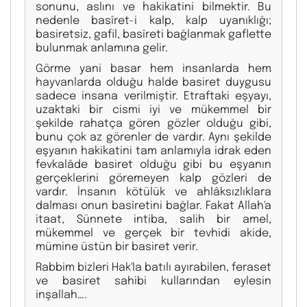
sonunu, aslını ve hakikatini bilmektir. Bu
nedenle basîret-i kalp, kalp uyanıklığı;
basiretsiz, gafil, basîreti bağlanmak gaflette
bulunmak anlamına gelir.
Görme yani basar hem insanlarda hem
hayvanlarda olduğu halde basiret duygusu
sadece insana verilmiştir. Etraftaki eşyayı,
uzaktaki bir cismi iyi ve mükemmel bir
şekilde rahatça gören gözler olduğu gibi,
bunu çok az görenler de vardır. Aynı şekilde
eşyanın hakikatini tam anlamıyla idrak eden
fevkalâde basiret olduğu gibi bu eşyanın
gerçeklerini göremeyen kalp gözleri de
vardır. İnsanın kötülük ve ahlâksızlıklara
dalması onun basîretini bağlar. Fakat Allah'a
itaat, Sünnete intiba, salih bir amel,
mükemmel ve gerçek bir tevhidi akide,
mümine üstün bir basiret verir.
Rabbim bizleri Hak'la batılı ayırabilen, feraset
ve basiret sahibi kullarından eylesin
inşallah….