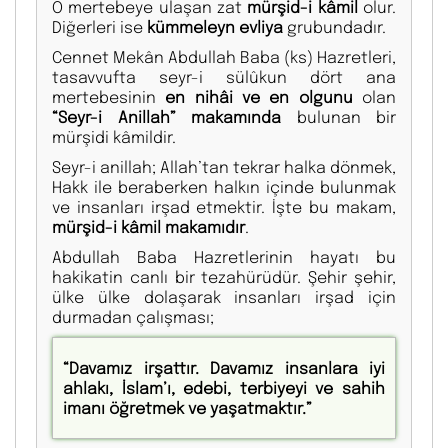
O mertebeye ulaşan zat
mürşid-i kâmil
olur.
Diğerleri ise
kümmeleyn evliya
grubundadır.
Cennet Mekân Abdullah Baba (ks) Hazretleri,
tasavvufta seyr-i sülûkun dört ana
mertebesinin
en nihâi ve en olgunu
olan
“Seyr-i Anillah” makamında
bulunan bir
mürşidi kâmildir.
Seyr-i anillah; Allah’tan tekrar halka dönmek,
Hakk ile beraberken halkın içinde bulunmak
ve insanları irşad etmektir. İşte bu makam,
mürşid-i kâmil makamıdır
.
Abdullah Baba Hazretlerinin hayatı bu
hakikatin canlı bir tezahürüdür. Şehir şehir,
ülke ülke dolaşarak insanları irşad için
durmadan çalışması;
“Davamız irşattır. Davamız insanlara iyi
ahlakı, İslam’ı, edebi, terbiyeyi ve sahih
imanı öğretmek ve yaşatmaktır.”