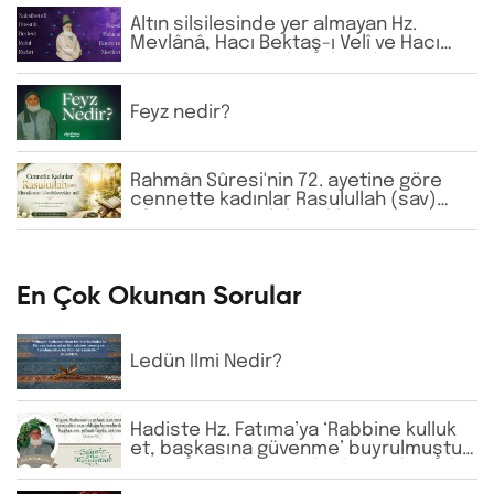
Altın silsilesinde yer almayan Hz.
Mevlânâ, Hacı Bektaş-ı Velî ve Hacı
Bayram-ı Velî gibi büyük zatların
isimlerine günlük virdde neden İhlâs
ve Fâtiha okunmaktadır?
Feyz nedir?
Rahmân Sûresi'nin 72. ayetine göre
cennette kadınlar Rasulullah (sav)
Efendimizi görebilecekler mi?
En Çok Okunan Sorular
Ledün İlmi Nedir?
Hadiste Hz. Fatıma’ya ‘Rabbine kulluk
et, başkasına güvenme’ buyrulmuştur.
Günümüzde bazı tarikatlarda dervişler
şeyhlerini her şartta şefaatçi kabul