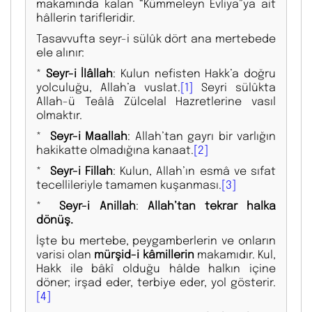
makamında kalan “Kümmeleyn Evliya”ya ait
hâllerin tarifleridir.
Tasavvufta seyr-i sülûk dört ana mertebede
ele alınır:
*
Seyr-i İlâllah
: Kulun nefisten Hakk’a doğru
yolculuğu, Allah’a vuslat.
[1]
Seyri sülûkta
Allah-ü Teâlâ Zülcelal Hazretlerine vasıl
olmaktır.
*
Seyr-i Maallah
: Allah’tan gayrı bir varlığın
hakikatte olmadığına kanaat.
[2]
*
Seyr-i Fillah
: Kulun, Allah’ın esmâ ve sıfat
tecellileriyle tamamen kuşanması.
[3]
*
Seyr-i Anillah
:
Allah’tan tekrar halka
dönüş.
İşte bu mertebe, peygamberlerin ve onların
varisi olan
mürşid-i kâmillerin
makamıdır. Kul,
Hakk ile bâkî olduğu hâlde halkın içine
döner; irşad eder, terbiye eder, yol gösterir.
[4]