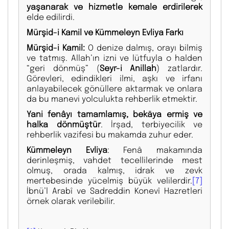
yaşanarak ve hizmetle kemale erdirilerek
elde edilirdi.
Mürşid-i Kamil ve Kümmeleyn Evliya Farkı
Mürşid-i Kamil:
O denize dalmış, orayı bilmiş
ve tatmış. Allah’ın izni ve lütfuyla o halden
“geri dönmüş” (
Seyr-i Anillah
) zatlardır.
Görevleri, edindikleri ilmi, aşkı ve irfanı
anlayabilecek gönüllere aktarmak ve onlara
da bu manevi yolculukta rehberlik etmektir.
Yani fenâyı tamamlamış, bekāya ermiş ve
halka dönmüştür
. İrşad, terbiyecilik ve
rehberlik vazifesi bu makamda zuhur eder.
Kümmeleyn Evliya
: Fenâ makamında
derinleşmiş, vahdet tecellilerinde mest
olmuş, orada kalmış, idrak ve zevk
mertebesinde yücelmiş büyük velilerdir.
[7]
İbnü’l Arabî ve Sadreddin Konevî Hazretleri
örnek olarak verilebilir.