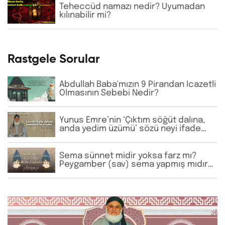
etmektedir. Bu anlayış doğru mudur?
Teheccüd namazı nedir? Uyumadan
kılınabilir mi?
Rastgele Sorular
Abdullah Baba'mızın 9 Pirandan İcazetli
Olmasının Sebebi Nedir?
Yunus Emre’nin ‘Çıktım söğüt dalına,
anda yedim üzümü’ sözü neyi ifade
eder?
Sema sünnet midir yoksa farz mı?
Peygamber (sav) sema yapmış mıdır?
Sema hakkında bilgi verir misiniz?