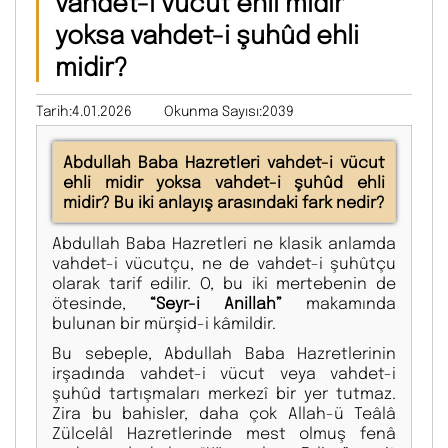
vahdet-i vücut ehli midir
yoksa vahdet-i şuhûd ehli
midir?
Tarih:4.01.2026
Okunma Sayısı:2039
Abdullah Baba Hazretleri vahdet-i vücut
ehli midir yoksa vahdet-i şuhûd ehli
midir? Bu iki anlayış arasındaki fark nedir?
Abdullah Baba Hazretleri ne klasik anlamda
vahdet-i vücutçu, ne de vahdet-i şuhûtçu
olarak tarif edilir. O, bu iki mertebenin de
ötesinde,
“Seyr-i Anillah”
makamında
bulunan bir mürşid-i kâmildir.
Bu sebeple, Abdullah Baba Hazretlerinin
irşadında vahdet-i vücut veya vahdet-i
şuhûd tartışmaları merkezî bir yer tutmaz.
Zira bu bahisler, daha çok Allah-ü Teâlâ
Zülcelâl Hazretlerinde mest olmuş fenâ