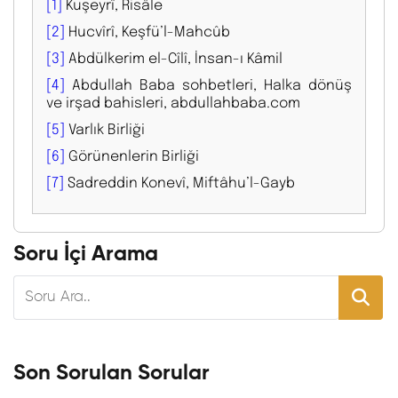
[1]
Kuşeyrî, Risâle
[2]
Hucvîrî, Keşfü’l-Mahcûb
[3]
Abdülkerim el-Cîlî, İnsan-ı Kâmil
[4]
Abdullah Baba sohbetleri, Halka dönüş
ve irşad bahisleri, abdullahbaba.com
[5]
Varlık Birliği
[6]
Görünenlerin Birliği
[7]
Sadreddin Konevî, Miftâhu’l-Gayb
Soru İçi Arama
Son Sorulan Sorular