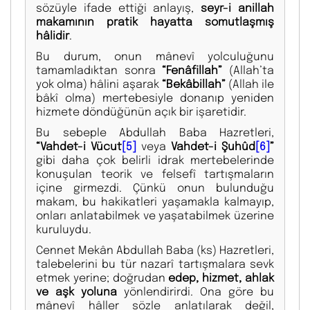
sözüyle ifade ettiği anlayış,
seyr-i anillah
makamının pratik hayatta somutlaşmış
hâlidir
.
Bu durum, onun mânevî yolculuğunu
tamamladıktan sonra
“Fenâfillah”
(Allah’ta
yok olma) hâlini aşarak
“Bekâbillah”
(Allah ile
bâkî olma) mertebesiyle donanıp yeniden
hizmete döndüğünün açık bir işaretidir.
Bu sebeple Abdullah Baba Hazretleri,
“Vahdet-i Vücut
[5]
veya
Vahdet-i Şuhûd
[6]
”
gibi daha çok belirli idrak mertebelerinde
konuşulan teorik ve felsefî tartışmaların
içine girmezdi. Çünkü onun bulunduğu
makam, bu hakikatleri yaşamakla kalmayıp,
onları anlatabilmek ve yaşatabilmek üzerine
kuruluydu.
Cennet Mekân Abdullah Baba (ks) Hazretleri,
talebelerini bu tür nazarî tartışmalara sevk
etmek yerine; doğrudan
edep, hizmet, ahlak
ve aşk yoluna
yönlendirirdi. Ona göre bu
mânevî hâller sözle anlatılarak değil,