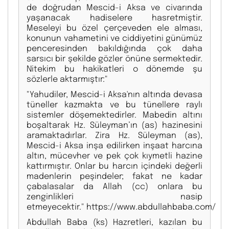
de doğrudan Mescid-i Aksa ve civarında
yaşanacak hadiselere hasretmiştir.
Meseleyi bu özel çerçeveden ele alması,
konunun vahametini ve ciddiyetini günümüz
penceresinden bakıldığında çok daha
sarsıcı bir şekilde gözler önüne sermektedir.
Nitekim bu hakikatleri o dönemde şu
sözlerle aktarmıştır:"
"Yahudiler, Mescid-i Aksa'nın altında devasa
tüneller kazmakta ve bu tünellere raylı
sistemler döşemektedirler. Mabedin altını
boşaltarak Hz. Süleyman’ın (as) hazinesini
aramaktadırlar. Zira Hz. Süleyman (as),
Mescid-i Aksa inşa edilirken inşaat harcına
altın, mücevher ve pek çok kıymetli hazine
kattırmıştır. Onlar bu harcın içindeki değerli
madenlerin peşindeler; fakat ne kadar
çabalasalar da Allah (cc) onlara bu
zenginlikleri nasip
etmeyecektir." https://www.abdullahbaba.com/
Abdullah Baba (ks) Hazretleri, kazılan bu