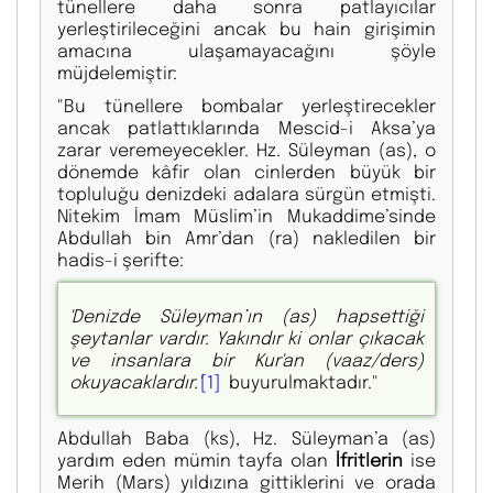
tünellere daha sonra patlayıcılar
yerleştirileceğini ancak bu hain girişimin
amacına ulaşamayacağını şöyle
müjdelemiştir:
"Bu tünellere bombalar yerleştirecekler
ancak patlattıklarında Mescid-i Aksa’ya
zarar veremeyecekler. Hz. Süleyman (as), o
dönemde kâfir olan cinlerden büyük bir
topluluğu denizdeki adalara sürgün etmişti.
Nitekim İmam Müslim’in Mukaddime’sinde
Abdullah bin Amr’dan (ra) nakledilen bir
hadis-i şerifte:
'Denizde Süleyman’ın (as) hapsettiği
şeytanlar vardır. Yakındır ki onlar çıkacak
ve insanlara bir Kur'an (vaaz/ders)
okuyacaklardır.'
[1]
buyurulmaktadır."
Abdullah Baba (ks), Hz. Süleyman’a (as)
yardım eden mümin tayfa olan
İfritlerin
ise
Merih (Mars) yıldızına gittiklerini ve orada