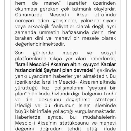
hem de manevî işaretler üzerinden
okunması gereken çok katmanlı olaylardır.
Günümüzde Mescid-i Aksa etrafında
cereyan eden gelişmeler, yalnızca siyasi
veya arkeolojik faaliyetler olarak değil; aynı
zamanda ümmetin hafızasında derin izler
bırakan dinî ve manevî bir mesele olarak
değerlendirilmektedir.
Son günlerde medya ve sosyal
platformlarda sıkça yer alan haberlerde,
"İsrail Mescid-i Aksa'nın altını oyuyor! Kazılar
hızlandırıldı! Şeytani plan devrede!"
şeklinde
yankı uyandıran haberler yer almaktadır. Bu
içeriklerde; İsrail'in Mescid-i Aksa'nın altında
yürüttüğü kazı çalışmalarını "şeytani bir
plan" dâhilinde hızlandırdığı, bölgenin tarihi
ve dini dokusunu değiştirme stratejisi
izlediği ve bu durumun İslam âleminde
büyük bir infiale yol açtığı vurgulanmaktadır.
Haberlerde ayrıca, bu müdahalelerin
Mescid-i Aksa’nın statükosunu ve manevi
değerini doğrudan tehdit ettiği ifade