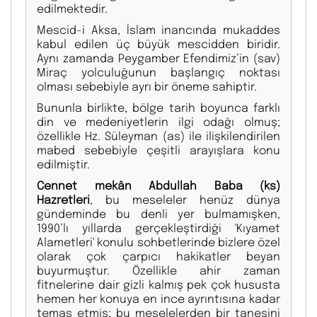
edilmektedir.
Mescid-i Aksa, İslam inancında mukaddes
kabul edilen üç büyük mescidden biridir.
Aynı zamanda Peygamber Efendimiz’in (sav)
Miraç yolculuğunun başlangıç noktası
olması sebebiyle ayrı bir öneme sahiptir.
Bununla birlikte, bölge tarih boyunca farklı
din ve medeniyetlerin ilgi odağı olmuş;
özellikle Hz. Süleyman (as) ile ilişkilendirilen
mabed sebebiyle çeşitli arayışlara konu
edilmiştir.
Cennet mekân Abdullah Baba (ks)
Hazretleri
, bu meseleler henüz dünya
gündeminde bu denli yer bulmamışken,
1990’lı yıllarda gerçekleştirdiği 'Kıyamet
Alametleri' konulu sohbetlerinde bizlere özel
olarak çok çarpıcı hakikatler beyan
buyurmuştur. Özellikle ahir zaman
fitnelerine dair gizli kalmış pek çok hususta
hemen her konuya en ince ayrıntısına kadar
temas etmiş; bu meselelerden bir tanesini