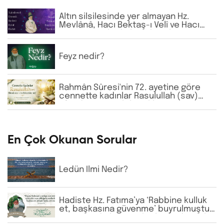
Altın silsilesinde yer almayan Hz.
Mevlânâ, Hacı Bektaş-ı Velî ve Hacı
Bayram-ı Velî gibi büyük zatların
isimlerine günlük virdde neden İhlâs
ve Fâtiha okunmaktadır?
Feyz nedir?
Rahmân Sûresi'nin 72. ayetine göre
cennette kadınlar Rasulullah (sav)
Efendimizi görebilecekler mi?
En Çok Okunan Sorular
Ledün İlmi Nedir?
Hadiste Hz. Fatıma’ya ‘Rabbine kulluk
et, başkasına güvenme’ buyrulmuştur.
Günümüzde bazı tarikatlarda dervişler