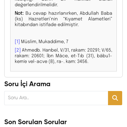
değerlendirilmelidir.
Not:
Bu cevap hazırlanırken, Abdullah Baba
(ks) Hazretleri’nin “Kıyamet Alametleri”
kitabından istifade edilmiştir.
[1]
Müslim, Mukaddime, 7
[2]
Ahmedb. Hanbel, V/31, rakam: 20291; V/65,
rakam: 20601; İbn Mâce, et-Tıb (31), bâbu'l-
kem'e vel-acve (8), ra-. kam: 3456.
Soru İçi Arama
Son Sorulan Sorular