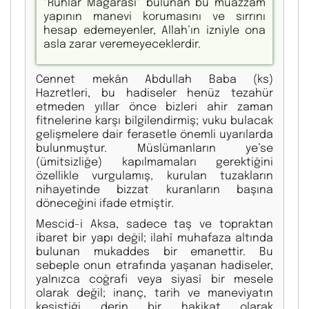
"Ruhlar Mağarası" bulunan bu muazzam
yapının manevi korumasını ve sırrını
hesap edemeyenler, Allah’ın izniyle ona
asla zarar veremeyeceklerdir.
Cennet mekân Abdullah Baba (ks)
Hazretleri, bu hadiseler henüz tezahür
etmeden yıllar önce bizleri ahir zaman
fitnelerine karşı bilgilendirmiş; vuku bulacak
gelişmelere dair ferasetle önemli uyarılarda
bulunmuştur. Müslümanların ye’se
(ümitsizliğe) kapılmamaları gerektiğini
özellikle vurgulamış, kurulan tuzakların
nihayetinde bizzat kuranların başına
döneceğini ifade etmiştir.
Mescid-i Aksa, sadece taş ve topraktan
ibaret bir yapı değil; ilahî muhafaza altında
bulunan mukaddes bir emanettir. Bu
sebeple onun etrafında yaşanan hadiseler,
yalnızca coğrafi veya siyasî bir mesele
olarak değil; inanç, tarih ve maneviyatın
kesiştiği derin bir hakikat olarak