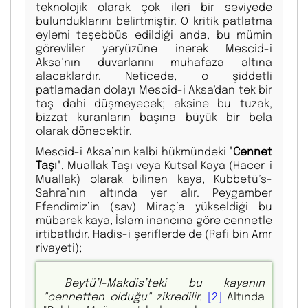
teknolojik olarak çok ileri bir seviyede
bulunduklarını belirtmiştir. O kritik patlatma
eylemi teşebbüs edildiği anda, bu mümin
görevliler yeryüzüne inerek Mescid-i
Aksa’nın duvarlarını muhafaza altına
alacaklardır. Neticede, o şiddetli
patlamadan dolayı Mescid-i Aksa'dan tek bir
taş dahi düşmeyecek; aksine bu tuzak,
bizzat kuranların başına büyük bir bela
olarak dönecektir.
Mescid-i Aksa’nın kalbi hükmündeki
"Cennet
Taşı"
, Muallak Taşı veya Kutsal Kaya (Hacer-i
Muallak) olarak bilinen kaya, Kubbetü’s-
Sahra’nın altında yer alır. Peygamber
Efendimiz’in (sav) Miraç’a yükseldiği bu
mübarek kaya, İslam inancına göre cennetle
irtibatlıdır. Hadis-i şeriflerde de (Rafi bin Amr
rivayeti);
Beytü’l-Makdis’teki bu kayanın
"cennetten olduğu" zikredilir.
[2]
Altında