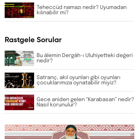
şeyhlerini her şartta şefaatçi kabul
etmektedir. Bu anlayış doğru mudur?
Teheccüd namazı nedir? Uyumadan
kılınabilir mi?
Rastgele Sorular
Bu âlemin Dergâh-ı Uluhiyetteki değeri
nedir?
Satranç, akıl oyunları gibi oyunları
çocuklarımıza oynatabilir miyiz?
Gece aniden gelen “Karabasan” nedir?
Nasıl korunulur?