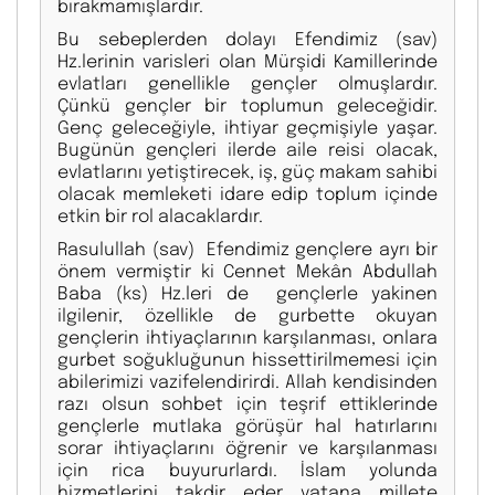
bırakmamışlardır.
Bu sebeplerden dolayı Efendimiz (sav)
Hz.lerinin varisleri olan Mürşidi Kamillerinde
evlatları genellikle gençler olmuşlardır.
Çünkü gençler bir toplumun geleceğidir.
Genç geleceğiyle, ihtiyar geçmişiyle yaşar.
Bugünün gençleri ilerde aile reisi olacak,
evlatlarını yetiştirecek, iş, güç makam sahibi
olacak memleketi idare edip toplum içinde
etkin bir rol alacaklardır.
Rasulullah (sav) Efendimiz gençlere ayrı bir
önem vermiştir ki Cennet Mekân Abdullah
Baba (ks) Hz.leri de gençlerle yakinen
ilgilenir, özellikle de gurbette okuyan
gençlerin ihtiyaçlarının karşılanması, onlara
gurbet soğukluğunun hissettirilmemesi için
abilerimizi vazifelendirirdi. Allah kendisinden
razı olsun sohbet için teşrif ettiklerinde
gençlerle mutlaka görüşür hal hatırlarını
sorar ihtiyaçlarını öğrenir ve karşılanması
için rica buyururlardı. İslam yolunda
hizmetlerini takdir eder vatana millete