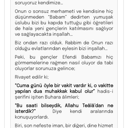
soruyoruz kendimize…
Onun o sonsuz merhameti ve kendisine hiç
düşünmeden “Babam” dedirten yumuşak
üslubu bizi bu kapıda tuttuğu gibi öğretileri
de hala yeni gençlerin katılmasını sağlıyor
ve sağlayacakta inşallah…
Biz ondan razı olduk. Rabbim de Onun razı
olduğu evlatlarından eylesin bizi inşallah…
Peki, bu gençler Efendi Babamızı hiç
görmemelerine rağmen nasıl oluyor da tabi
oluyorlar sorunuza gelince;
Rivayet edilir ki;
“Cuma günü öyle bir vakit vardır ki, o vakitte
yapılan dua muhakkak kabul olur”
hadis-i
şerifini işiten Buhara âlimleri;
“Bu saati bilseydik, Allahu Teâlâ’dan ne
isterdik?”
Diye kendi aralarında
konuşuyorlardı.
Biri, son nefeste iman, bir diğeri, dine hizmet