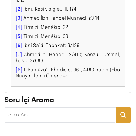
[2]
İbnu Kesîr, a.g.e., III, 174.
[3]
Ahmed İbn Hanbel Müsned s3 14
[4]
Tirmizî, Menâkıb: 22
[5]
Tirmizî, Menâkıb: 33.
[6]
İbni Sa`d, Tabakat: 3/139
[7]
Ahmed b. Hanbel, 2/413; Kenzu’l-Ummal,
h. No: 37060
[8]
1. Ramûzu’l-Ehadis s. 361, 4460 hadis (Ebu
Nuaym, İbn-i Ömer’den
Soru İçi Arama