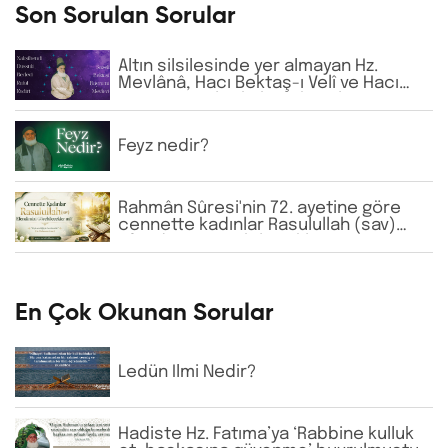
Son Sorulan Sorular
Altın silsilesinde yer almayan Hz.
Mevlânâ, Hacı Bektaş-ı Velî ve Hacı
Bayram-ı Velî gibi büyük zatların
isimlerine günlük virdde neden İhlâs
ve Fâtiha okunmaktadır?
Feyz nedir?
Rahmân Sûresi'nin 72. ayetine göre
cennette kadınlar Rasulullah (sav)
Efendimizi görebilecekler mi?
En Çok Okunan Sorular
Ledün İlmi Nedir?
Hadiste Hz. Fatıma’ya ‘Rabbine kulluk