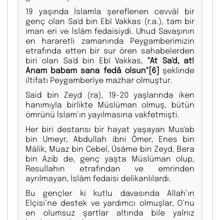
19 yaşında İslamla şereflenen cevvâl bir
genç olan Sa'd bin Ebî Vakkas (r.a.), tam bir
iman eri ve İslâm fedaisiydi. Uhud Savaşının
en hararetli zamanında Peygamberimizin
etrafında etten bir sur ören sahabelerden
biri olan Sa'd bin Ebî Vakkas,
"At Sa'd, at!
Anam babam sana fedâ olsun"
[6]
şeklinde
iltifatı Peygamberîye mazhar olmuştur.
Said bin Zeyd (ra), 19-20 yaşlarında iken
hanımıyla birlikte Müslüman olmuş, bütün
ömrünü İslam’ın yayılmasına vakfetmişti.
Her biri destansı bir hayat yaşayan Mus'ab
bin Umeyr, Abdullah ibni Ömer, Enes bin
Mâlik, Muaz bin Cebel, Üsâme bin Zeyd, Bera
bin Azib de, genç yaşta Müslüman olup,
Resullahın etrafından ve emrinden
ayrılmayan, İslâm fedaisi delikanlılardı.
Bu gençler ki kutlu davasında Allah’ın
Elçisi’ne destek ve yardımcı olmuşlar, O’nu
en olumsuz şartlar altında bile yalnız