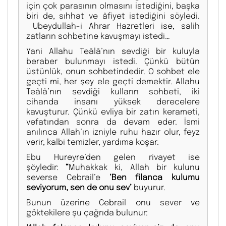
için çok parasının olmasını istediğini, başka
biri de, sıhhat ve âfiyet istediğini söyledi.
Ubeydullah-i Ahrar Hazretleri ise, salih
zatların sohbetine kavuşmayı istedi…
Yani Allahu Teâlâ’nın sevdiği bir kuluyla
beraber bulunmayı istedi. Çünkü bütün
üstünlük, onun sohbetindedir. O sohbet ele
geçti mi, her şey ele geçti demektir. Allahu
Teâlâ’nın sevdiği kulların sohbeti, iki
cihanda insanı yüksek derecelere
kavuşturur. Çünkü evliya bir zatın kerameti,
vefatından sonra da devam eder. İsmi
anılınca Allah’ın izniyle ruhu hazır olur, feyz
verir, kalbi temizler, yardıma koşar.
Ebu Hureyre’den gelen rivayet ise
şöyledir:
“
Muhakkak ki, Allah bir kulunu
severse Cebrail’e
‘Ben filanca kulumu
seviyorum, sen de onu sev’
buyurur.
Bunun üzerine Cebrail onu sever ve
göktekilere şu çağrıda bulunur: