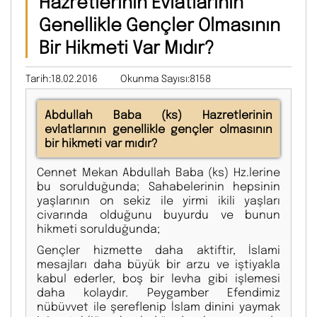
Hazretlerinin Evlatlarının
Genellikle Gençler Olmasının
Bir Hikmeti Var Mıdır?
Tarih:18.02.2016
Okunma Sayısı:8158
Abdullah Baba (ks) Hazretlerinin
evlatlarının genellikle gençler olmasının
bir hikmeti var mıdır?
Cennet Mekan Abdullah Baba (ks) Hz.lerine
bu sorulduğunda; Sahabelerinin hepsinin
yaşlarının on sekiz ile yirmi ikili yaşları
civarında olduğunu buyurdu ve bunun
hikmeti sorulduğunda;
Gençler hizmette daha aktiftir, İslami
mesajları daha büyük bir arzu ve iştiyakla
kabul ederler, boş bir levha gibi işlemesi
daha kolaydır. Peygamber Efendimiz
nübüvvet ile şereflenip İslam dinini yaymak