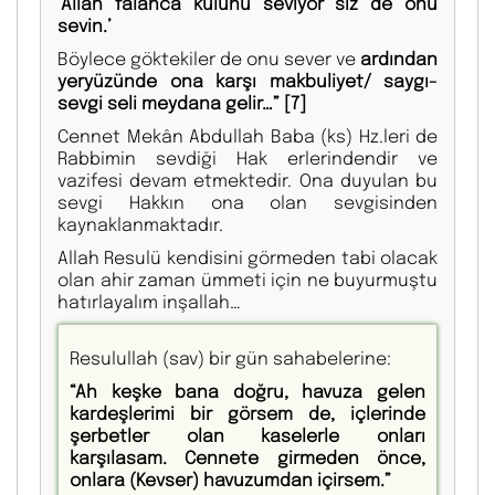
‘Allah falanca kulunu seviyor siz de onu
sevin.’
Böylece göktekiler de onu sever ve
ardından
yeryüzünde ona karşı makbuliyet/ saygı-
sevgi seli meydana gelir…”
[7]
Cennet Mekân Abdullah Baba (ks) Hz.leri de
Rabbimin sevdiği Hak erlerindendir ve
vazifesi devam etmektedir. Ona duyulan bu
sevgi Hakkın ona olan sevgisinden
kaynaklanmaktadır.
Allah Resulü kendisini görmeden tabi olacak
olan ahir zaman ümmeti için ne buyurmuştu
hatırlayalım inşallah…
Resulullah (sav) bir gün sahabelerine:
“Ah keşke bana doğru, havuza gelen
kardeşlerimi bir görsem de, içlerinde
şerbetler olan kaselerle onları
karşılasam. Cennete girmeden önce,
onlara (Kevser) havuzumdan içirsem.”