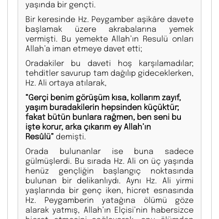
yaşında bir gençti.
Bir keresinde Hz. Peygamber aşikâre davete
başlamak üzere akrabalarına yemek
vermişti. Bu yemekte Allah’ın Resulü onları
Allah’a iman etmeye davet etti;
Oradakiler bu daveti hoş karşılamadılar;
tehditler savurup tam dağılıp gideceklerken,
Hz. Ali ortaya atılarak,
“Gerçi benim görüşüm kısa, kollarım zayıf,
yaşım buradakilerin hepsinden küçüktür;
fakat bütün bunlara rağmen, ben seni bu
işte korur, arka çıkarım ey Allah’ın
Resûlü”
demişti.
Orada bulunanlar ise buna sadece
gülmüşlerdi. Bu sırada Hz. Ali on üç yaşında
henüz gençliğin başlangıç noktasında
bulunan bir delikanlıydı. Aynı Hz. Ali yirmi
yaşlarında bir genç iken, hicret esnasında
Hz. Peygamberin yatağına ölümü göze
alarak yatmış, Allah’ın Elçisi’nin habersizce