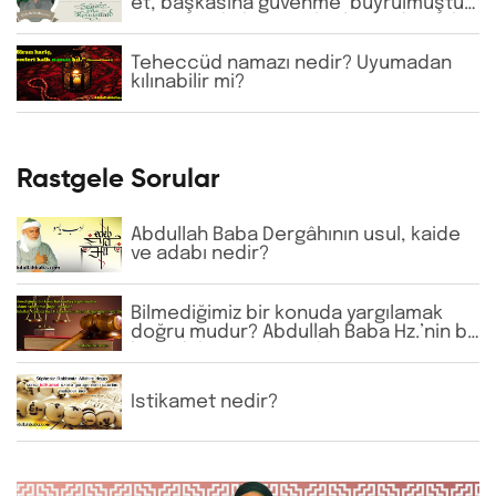
et, başkasına güvenme’ buyrulmuştur.
Günümüzde bazı tarikatlarda dervişler
şeyhlerini her şartta şefaatçi kabul
etmektedir. Bu anlayış doğru mudur?
Teheccüd namazı nedir? Uyumadan
kılınabilir mi?
Rastgele Sorular
Abdullah Baba Dergâhının usul, kaide
ve adabı nedir?
Bilmediğimiz bir konuda yargılamak
doğru mudur? Abdullah Baba Hz.’nin bu
konudaki görüşü nedir?
İstikamet nedir?