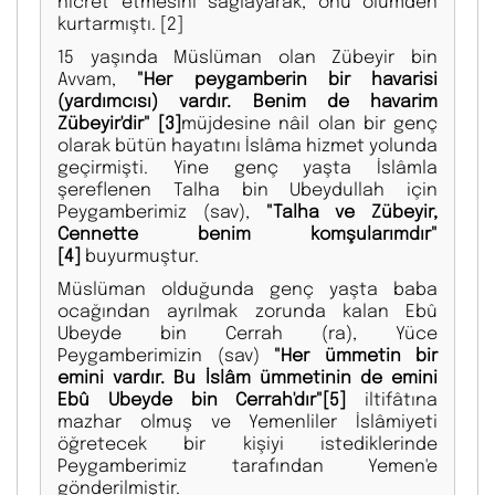
hicret etmesini sağlayarak, onu ölümden
kurtarmıştı.
[2]
15 yaşında Müslüman olan Zübeyir bin
Avvam,
"Her peygamberin bir havarisi
(yardımcısı) vardır. Benim de havarim
Zübeyir'dir"
[3]
müjdesine nâil olan bir genç
olarak bütün hayatını İslâma hizmet yolunda
geçirmişti. Yine genç yaşta İslâmla
şereflenen Talha bin Ubeydullah için
Peygamberimiz (sav),
"Talha ve Zübeyir,
Cennette benim komşularımdır"
[4]
buyurmuştur.
Müslüman olduğunda genç yaşta baba
ocağından ayrılmak zorunda kalan Ebû
Ubeyde bin Cerrah (ra), Yüce
Peygamberimizin (sav)
"Her ümmetin bir
emini vardır. Bu İslâm ümmetinin de emini
Ebû Ubeyde bin Cerrah'dır"
[5]
iltifâtına
mazhar olmuş ve Yemenliler İslâmiyeti
öğretecek bir kişiyi istediklerinde
Peygamberimiz tarafından Yemen'e
gönderilmiştir.