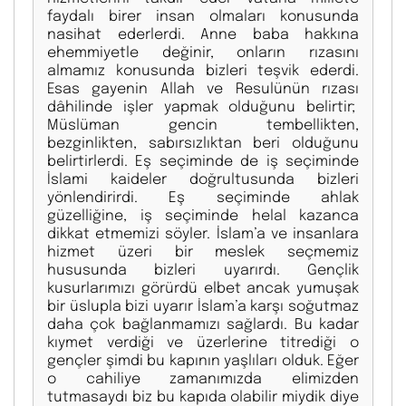
faydalı birer insan olmaları konusunda
nasihat ederlerdi. Anne baba hakkına
ehemmiyetle değinir, onların rızasını
almamız konusunda bizleri teşvik ederdi.
Esas gayenin Allah ve Resulünün rızası
dâhilinde işler yapmak olduğunu belirtir;
Müslüman gencin tembellikten,
bezginlikten, sabırsızlıktan beri olduğunu
belirtirlerdi. Eş seçiminde de iş seçiminde
İslami kaideler doğrultusunda bizleri
yönlendirirdi. Eş seçiminde ahlak
güzelliğine, iş seçiminde helal kazanca
dikkat etmemizi söyler. İslam’a ve insanlara
hizmet üzeri bir meslek seçmemiz
hususunda bizleri uyarırdı. Gençlik
kusurlarımızı görürdü elbet ancak yumuşak
bir üslupla bizi uyarır İslam’a karşı soğutmaz
daha çok bağlanmamızı sağlardı. Bu kadar
kıymet verdiği ve üzerlerine titrediği o
gençler şimdi bu kapının yaşlıları olduk. Eğer
o cahiliye zamanımızda elimizden
tutmasaydı biz bu kapıda olabilir miydik diye