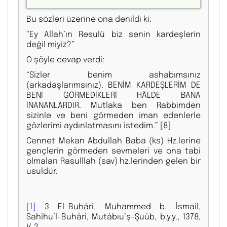
Bu sözleri üzerine ona denildi ki:
“Ey Allah’ın Resulü biz senin kardeşlerin
değil miyiz?”
O şöyle cevap verdi:
“Sizler benim ashabımsınız
(arkadaşlarımsınız). BENİM KARDEŞLERİM DE
BENİ GÖRMEDİKLERİ HÂLDE BANA
İNANANLARDIR. Mutlaka ben Rabbimden
sizinle ve beni görmeden iman edenlerle
gözlerimi aydınlatmasını istedim.”
[8]
Cennet Mekan Abdullah Baba (ks) Hz.lerine
gençlerin görmeden sevmeleri ve ona tabi
olmaları Rasulllah (sav) hz.lerinden gelen bir
usuldür.
[1]
3 El-Buhârî, Muhammed b. İsmail,
Sahîhu’l-Buhârî, Mutâbıu’ş-Şuûb, b.y.y., 1378,
V, 2.