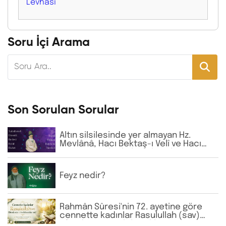
Levhası
Soru İçi Arama
Son Sorulan Sorular
Altın silsilesinde yer almayan Hz.
Mevlânâ, Hacı Bektaş-ı Velî ve Hacı
Bayram-ı Velî gibi büyük zatların
isimlerine günlük virdde neden İhlâs
ve Fâtiha okunmaktadır?
Feyz nedir?
Rahmân Sûresi'nin 72. ayetine göre
cennette kadınlar Rasulullah (sav)
Efendimizi görebilecekler mi?