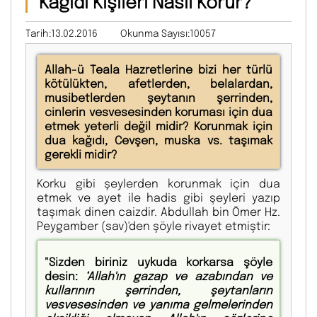
Kağıdı Kişileri Nasıl Korur?
Tarih:13.02.2016
Okunma Sayısı:10057
Allah-ü Teala Hazretlerine bizi her türlü
kötülükten, afetlerden, belalardan,
musibetlerden şeytanın şerrinden,
cinlerin vesvesesinden koruması için dua
etmek yeterli değil midir? Korunmak için
dua kağıdı, Cevşen, muska vs. taşımak
gerekli midir?
Korku gibi şeylerden korunmak için dua
etmek ve ayet ile hadis gibi şeyleri yazıp
taşımak dinen caizdir. Abdullah bin Ömer Hz.
Peygamber (sav)'den şöyle rivayet etmiştir:
"Sizden biriniz uykuda korkarsa şöyle
desin:
‘Allah'ın gazap ve azabından ve
kullarının şerrinden, şeytanların
vesvesesinden ve yanıma gelmelerinden