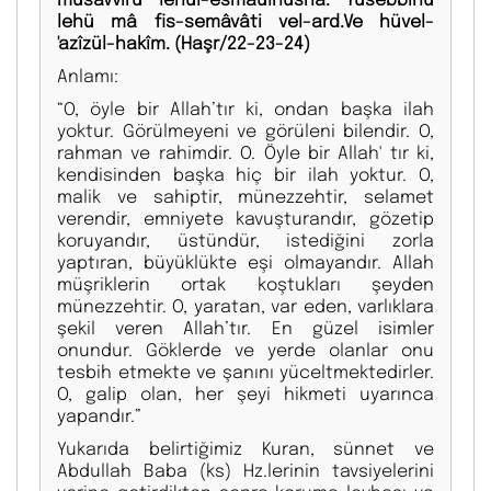
lehü mâ fis-semâvâti vel-ard.Ve hüvel-
'azîzül-hakîm. (Haşr/22-23-24)
Anlamı:
“O, öyle bir Allah’tır ki, ondan başka ilah
yoktur. Görülmeyeni ve görüleni bilendir. O,
rahman ve rahimdir. O. Öyle bir Allah' tır ki,
kendisinden başka hiç bir ilah yoktur. O,
malik ve sahiptir, münezzehtir, selamet
verendir, emniyete kavuşturandır, gözetip
koruyandır, üstündür, istediğini zorla
yaptıran, büyüklükte eşi olmayandır. Allah
müşriklerin ortak koştukları şeyden
münezzehtir. O, yaratan, var eden, varlıklara
şekil veren Allah’tır. En güzel isimler
onundur. Göklerde ve yerde olanlar onu
tesbih etmekte ve şanını yüceltmektedirler.
O, galip olan, her şeyi hikmeti uyarınca
yapandır.”
Yukarıda belirtiğimiz Kuran, sünnet ve
Abdullah Baba (ks) Hz.lerinin tavsiyelerini