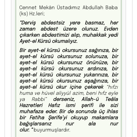
Cennet Mekân Üstadımız Abdullah Baba
(ks) Hz.leri;
“Derviş abdestsiz yere basmaz, her
zaman abdest üzere olunuz. Evden
çıkarken abdestimizi alıp, muhakkak yedi
Ayet-el Kürsü okumalıyız.
Bir ayet-el kürsü okursunuz sağınıza, bir
ayet-el kürsü okursunuz solunuza, bir
ayet-el kürsü okursunuz önünüze, bir
ayet-el kürsü okursunuz ardınıza, bir
ayet-el kürsü okursunuz yukarınıza, bir
ayet-el kürsü okursunuz aşağınıza, bir
ayet-el kürsü okur içine çekerek
“hıfzı
huma ve hüvel aliyyül azim,
beni hıfz eyle
ya Rabbi”
derseniz, Allah-ü Teâla
Hazretleri Hafız ismi şerifi ile sizi
muhafaza eder. Bir de sonunda üç ihlas
bir Fatiha Şerife’yi okuyup makamlara
bağışlarsanız nur ala nur
olur. “
buyurmuşlardır.