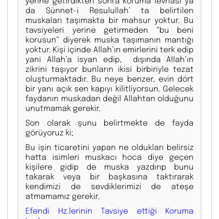
yerine getirdikten sonra koruma levhası ya
da Sünnet-i Resulullah’ ta belirtilen
muskaları taşımakta bir mahsur yoktur. Bu
tavsiyeleri yerine getirmeden “bu beni
korusun” diyerek muska taşımanın mantığı
yoktur. Kişi içinde Allah’ın emirlerini terk edip
yani Allah’a isyan edip, dışında Allah’ın
zikrini taşıyor bunların ikisi birbiriyle tezat
oluşturmaktadır. Bu neye benzer, evin dört
bir yanı açık sen kapıyı kilitliyorsun. Gelecek
faydanın muskadan değil Allahtan olduğunu
unutmamak gerekir.
Son olarak şunu belirtmekte de fayda
görüyoruz ki;
Bu işin ticaretini yapan ne oldukları belirsiz
hatta isimleri muskacı hoca diye geçen
kişilere gidip de muska yazdırıp bunu
takarak veya bir başkasına taktırarak
kendimizi de sevdiklerimizi de ateşe
atmamamız gerekir.
Efendi Hz.lerinin Tavsiye ettiği Koruma