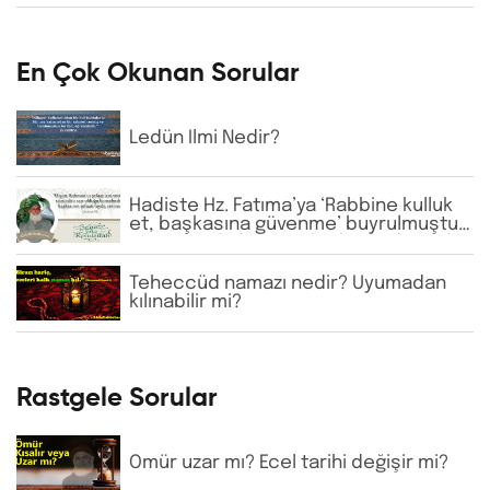
En Çok Okunan Sorular
Ledün İlmi Nedir?
Hadiste Hz. Fatıma’ya ‘Rabbine kulluk
et, başkasına güvenme’ buyrulmuştur.
Günümüzde bazı tarikatlarda dervişler
şeyhlerini her şartta şefaatçi kabul
etmektedir. Bu anlayış doğru mudur?
Teheccüd namazı nedir? Uyumadan
kılınabilir mi?
Rastgele Sorular
Ömür uzar mı? Ecel tarihi değişir mi?