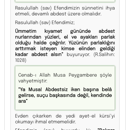
Rasulullah (sav) Efendimizin sünnetini ihya
etmeli, devamlı abdest üzere olmalıdır.
Rasulullah (sav) Efendimiz;
Ümmetim kıyamet gününde abdest
nurlarından yüzleri, el ve ayakları parlak
olduğu halde çağrılır. Yüzünün parlaklığını
arttırmak isteyen kimse elinden geldiği
kadar abdest alsın”
buyuruyor. (R.Salihın:
1028)
Cenab-ı Allah Musa Peygambere şöyle
vahyetmiştir:
“Ya Musa! Abdestsiz iken başına belâ
gelirse, suçu başkasında değil, kendinde
ara”
Evden çıkarken de yedi ayet-el kürsi’yi
okumayı ihmal etmemelidir.