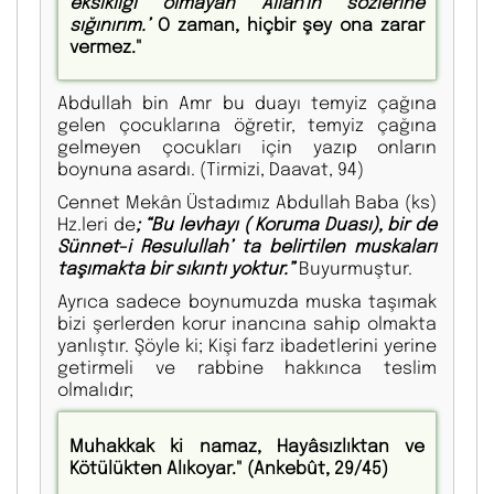
eksikliği olmayan Allah'ın sözlerine
sığınırım.’
O zaman, hiçbir şey ona zarar
vermez."
Abdullah bin Amr bu duayı temyiz çağına
gelen çocuklarına öğretir, temyiz çağına
gelmeyen çocukları için yazıp onların
boynuna asardı. (Tirmizi, Daavat, 94)
Cennet Mekân Üstadımız Abdullah Baba (ks)
Hz.leri de
; “Bu levhayı ( Koruma Duası), bir de
Sünnet-i Resulullah’ ta belirtilen muskaları
taşımakta bir sıkıntı yoktur.”
Buyurmuştur.
Ayrıca sadece boynumuzda muska taşımak
bizi şerlerden korur inancına sahip olmakta
yanlıştır. Şöyle ki; Kişi farz ibadetlerini yerine
getirmeli ve rabbine hakkınca teslim
olmalıdır;
Muhakkak ki namaz, Hayâsızlıktan ve
Kötülükten Alıkoyar." (Ankebût, 29/45)