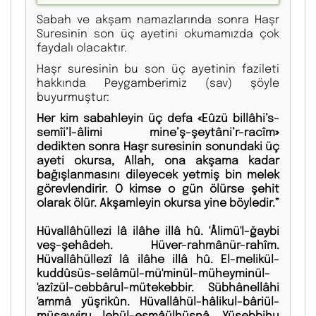
Sabah ve akşam namazlarında sonra Haşr
Suresinin son üç ayetini okumamızda çok
faydalı olacaktır.
Haşr suresinin bu son üç ayetinin fazileti
hakkında Peygamberimiz (sav) şöyle
buyurmuştur:
Her kim sabahleyin üç defa «Eûzü billâhi’s-
semîi’l-âlimi mine’ş-şeytâni’r-racîm»
dedikten sonra Haşr suresinin sonundaki üç
ayeti okursa, Allah, ona akşama kadar
bağışlanmasını dileyecek yetmiş bin melek
görevlendirir. O kimse o gün ölürse şehit
olarak ölür. Akşamleyin okursa yine böyledir.”
Hüvallâhüllezi lâ ilâhe illâ hû. 'Âlimü'l-ğaybi
veş-şehâdeh. Hüver-rahmânür-rahîm.
Hüvallâhüllezî lâ ilâhe illâ hû. El-melikül-
kuddûsüs-selâmül-mü'minül-müheyminül-
'azîzül-cebbârul-mütekebbir. Sübhânellâhi
'ammâ yüşrikûn. Hüvallâhül-hâlikul-bâriül-
müsavviru lehül-esmâülhüsnâ. Yüsebbihu