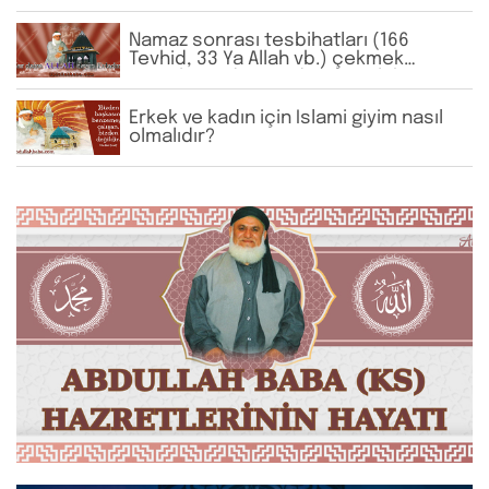
Namaz sonrası tesbihatları (166
Tevhid, 33 Ya Allah vb.) çekmek
zorunlu mudur? Sadece günlük
dersimizi yapsak yeterli olur mu?
Abdullah Baba Hz.’nin bu konudaki
Erkek ve kadın için İslami giyim nasıl
tavsiyeleri nelerdir?
olmalıdır?