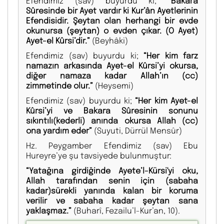
Efendimiz (sav) buyurdu ki;
“Bakara
Sûresinde bir Ayet vardır ki Kur’ân Ayetlerinin
Efendisidir. Şeytan olan herhangi bir evde
okunursa (şeytan) o evden çıkar. (O Ayet)
Ayet-el Kûrsi’dir.”
(Beyhâki)
Efendimiz (sav) buyurdu ki;
“Her kim farz
namazın arkasında Ayet-el Kûrsi’yi okursa,
diğer namaza kadar Allah’ın (cc)
zimmetinde olur.”
(Heysemi)
Efendimiz (sav) buyurdu ki;
“Her kim Ayet-el
Kûrsi’yi ve Bakara Sûresinin sonunu
sıkıntılı(kederli) anında okursa Allah (cc)
ona yardım eder”
(Suyuti, Dürrül Mensûr)
Hz. Peygamber Efendimiz (sav) Ebu
Hureyre’ye şu tavsiyede bulunmuştur:
“Yatağına girdiğinde Ayete’l-Kürsi'yi oku,
Allah tarafından senin için (sabaha
kadar)sürekli yanında kalan bir koruma
verilir ve sabaha kadar şeytan sana
yaklaşmaz.”
(Buharî, Fezailu’l-Kur’an, 10).