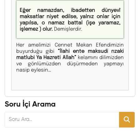
Eğer namazdan, ibadetten dünyevî
maksatlar niyet edilse, yalnız onlar için
yapılsa, o namaz battal
(
işe yaramaz,
işlemez
)
olur.
Demişlerdir.
Her amelimizi Cennet Mekan Efendimizin
buyurduğu gibi
“İlahi ente maksudi rızaki
matlubi Ya Hazreti Allah”
kelamını dilimizden
ve gönlümüzden düşürmeden yapmayı
nasip eylesin…
Soru İçi Arama