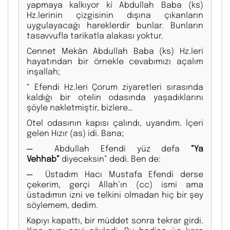
yapmaya kalkıyor ki Abdullah Baba (ks)
Hz.lerinin çizgisinin dışına çıkanların
uygulayacağı hareklerdir bunlar. Bunların
tasavvufla tarikatla alakası yoktur.
Cennet Mekân Abdullah Baba (ks) Hz.leri
hayatından bir örnekle cevabımızı açalım
inşallah;
“ Efendi Hz.leri Çorum ziyaretleri sırasında
kaldığı bir otelin odasında yaşadıklarını
şöyle nakletmiştir, bizlere…
Otel odasının kapısı çalındı, uyandım. İçeri
gelen Hızır (as) idi. Bana;
─ Abdullah Efendi yüz defa
“Ya
Vehhab”
diyeceksin” dedi. Ben de:
─ Üstadım Hacı Mustafa Efendi derse
çekerim, gerçi Allah’ın (cc) ismi ama
üstadımın izni ve telkini olmadan hiç bir şey
söylemem, dedim.
Kapıyı kapattı, bir müddet sonra tekrar girdi.