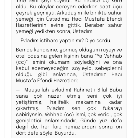
Yine aynı şeyi söyledi. Bu hadise üç kere
oldu. Bu olaylar cereyan ederken saat üçü
çeyrek geçmişti. Arkadaşım ile birlikte sahur
yemeği için Üstadımız Hacı Mustafa Efendi
Hazretlerinin evine gittik. Beraber sahur
yemeği yedikten sonra, Üstadım;
─ Evladım istihare yaptın mı? Diye sordu.
Ben de kendisine, görmüş olduğum rüyayı ve
otel odasına gelen kişinin bana “Ya Vehhab
(cc)” ismini okumamı söylediğini ve ona
kabul edemeyeceğimi söyleyip, sebeplerini
olduğu gibi anlatınca, Üstadımız Hacı
Mustafa Efendi Hazretleri:
─ Maaşallah evladım! Rahmetli Bilal Baba
sana çok nazar etmiş, seni çok iyi
yetiştirmiş, halifelik makamına kadar
çıkartmış. Evladım sen çok fukarayı
sabiriynsin. Vehhab (cc) ismi, çok verici, çok
genişletici anlamındadır. Günde yüz defa
değil de, her farz namazlardan sonra on
dört defa söyle. Buyurdu.