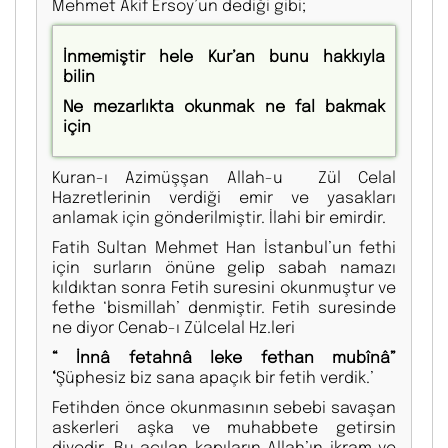
Mehmet Akif Ersoy’un dediği gibi;
İnmemiştir hele Kur’an bunu hakkıyla
bilin
Ne mezarlıkta okunmak ne fal bakmak
için
Kuran-ı Azimüşşan Allah-u Zül Celal
Hazretlerinin verdiği emir ve yasakları
anlamak için gönderilmiştir. İlahi bir emirdir.
Fatih Sultan Mehmet Han İstanbul’un fethi
için surların önüne gelip sabah namazı
kıldıktan sonra Fetih suresini okunmuştur ve
fethe ‘bismillah’ denmiştir. Fetih suresinde
ne diyor Cenab-ı Zülcelal Hz.leri
“ İnnâ fetahnâ leke fethan mubînâ”
‘
Şüphesiz biz sana apaçık bir fetih verdik.’
Fetihden önce okunmasının sebebi savaşan
askerleri aşka ve muhabbete getirsin
diyedir. Bu açılan kapıların Allah’ın ikram ve