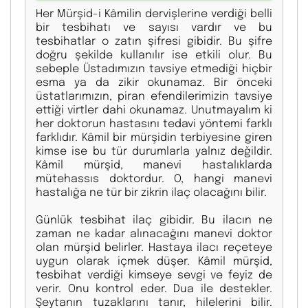
Her Mürşid-i Kâmilin dervişlerine verdiği belli
bir tesbihatı ve sayısı vardır ve bu
tesbihatlar o zatın şifresi gibidir. Bu şifre
doğru şekilde kullanılır ise etkili olur. Bu
sebeple Üstadımızın tavsiye etmediği hiçbir
esma ya da zikir okunamaz. Bir önceki
üstatlarımızın, piran efendilerimizin tavsiye
ettiği virtler dahi okunamaz. Unutmayalım ki
her doktorun hastasını tedavi yöntemi farklı
farklıdır. Kâmil bir mürşidin terbiyesine giren
kimse ise bu tür durumlarla yalnız değildir.
Kâmil mürşid, manevi hastalıklarda
mütehassıs doktordur. O, hangi manevi
hastalığa ne tür bir zikrin ilaç olacağını bilir.
Günlük tesbihat ilaç gibidir. Bu ilacın ne
zaman ne kadar alınacağını manevi doktor
olan mürşid belirler. Hastaya ilacı reçeteye
uygun olarak içmek düşer. Kâmil mürşid,
tesbihat verdiği kimseye sevgi ve feyiz de
verir. Onu kontrol eder. Dua ile destekler.
Şeytanın tuzaklarını tanır, hilelerini bilir.