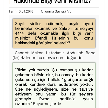
Hakkında Bilgi Verir Misiniz?
Tarih:10.04.2016
Okunma Sayısı:7775
Sayılı virtler edinmek, sayılı ayeti
kerimeler okumak ve Salat-ı tefriciyeyi
4444 defa okumakla ilgili bilgi verir
misiniz? Efendi Hz.lerinin bu konu
hakkındaki görüşleri nelerdir?
Cennet Mekan Üstadımız Abdullah Baba
(ks) Hz.lerine bu mevzu sorulduğunda;
“Bizim yolumuzda ‘Şu esmayı şu kadar
çekersen böyle olur, bu esmayı bu kadar
çekersen şu işin hallolur’ gibi şarta bağlı
olarak kendine ders addetmek yoktur.
Size ne söylediysem, size ne tavsiye
ettiysem onu yapın, bu tür şeylere
girmeyin. Evrad-ı şerifinizi çekin
evladım.”
Buyurmuşlardır.