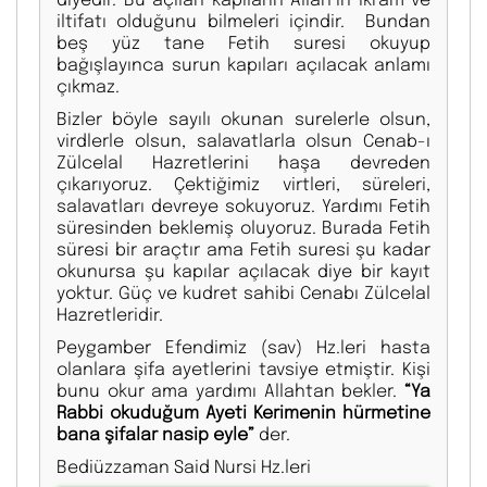
iltifatı olduğunu bilmeleri içindir. Bundan
beş yüz tane Fetih suresi okuyup
bağışlayınca surun kapıları açılacak anlamı
çıkmaz.
Bizler böyle sayılı okunan surelerle olsun,
virdlerle olsun, salavatlarla olsun Cenab-ı
Zülcelal Hazretlerini haşa devreden
çıkarıyoruz. Çektiğimiz virtleri, süreleri,
salavatları devreye sokuyoruz. Yardımı Fetih
süresinden beklemiş oluyoruz. Burada Fetih
süresi bir araçtır ama Fetih suresi şu kadar
okunursa şu kapılar açılacak diye bir kayıt
yoktur. Güç ve kudret sahibi Cenabı Zülcelal
Hazretleridir.
Peygamber Efendimiz (sav) Hz.leri hasta
olanlara şifa ayetlerini tavsiye etmiştir. Kişi
bunu okur ama yardımı Allahtan bekler.
“Ya
Rabbi okuduğum Ayeti Kerimenin hürmetine
bana şifalar nasip eyle”
der.
Bediüzzaman Said Nursi Hz.leri