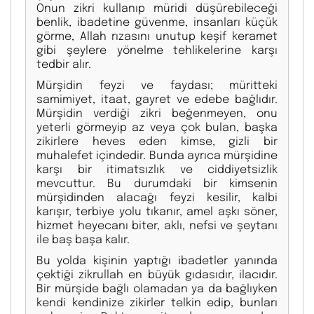
Onun zikri kullanıp müridi düşürebileceği
benlik, ibadetine güvenme, insanları küçük
görme, Allah rızasını unutup keşif keramet
gibi şeylere yönelme tehlikelerine karşı
tedbir alır.
Mürşidin feyzi ve faydası; müritteki
samimiyet, itaat, gayret ve edebe bağlıdır.
Mürşidin verdiği zikri beğenmeyen, onu
yeterli görmeyip az veya çok bulan, başka
zikirlere heves eden kimse, gizli bir
muhalefet içindedir. Bunda ayrıca mürşidine
karşı bir itimatsızlık ve ciddiyetsizlik
mevcuttur. Bu durumdaki bir kimsenin
mürşidinden alacağı feyzi kesilir, kalbi
karışır, terbiye yolu tıkanır, amel aşkı söner,
hizmet heyecanı biter, aklı, nefsi ve şeytanı
ile baş başa kalır.
Bu yolda kişinin yaptığı ibadetler yanında
çektiği zikrullah en büyük gıdasıdır, ilacıdır.
Bir mürşide bağlı olamadan ya da bağlıyken
kendi kendinize zikirler telkin edip, bunları