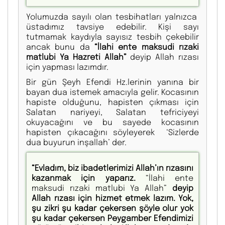
Yolumuzda sayılı olan tesbihatları yalnızca
üstadımız tavsiye edebilir. Kişi sayı
tutmamak kaydıyla sayısız tesbih çekebilir
ancak bunu da
“İlahi ente maksudi rızaki
matlubi Ya Hazreti Allah”
deyip Allah rızası
için yapması lazımdır.
Bir gün Şeyh Efendi Hz.lerinin yanına bir
bayan dua istemek amacıyla gelir. Kocasının
hapiste olduğunu, hapisten çıkması için
Salatan nariyeyi, Salatan tefriciyeyi
okuyacağını ve bu sayede kocasının
hapisten çıkacağını söyleyerek ‘Sizlerde
dua buyurun inşallah’ der.
“Evladım, biz ibadetlerimizi Allah’ın rızasını
kazanmak için yaparız.
“İlahi ente
maksudi rızaki matlubi Ya Allah”
deyip
Allah rızası için hizmet etmek lazım. Yok,
şu zikri şu kadar çekersen şöyle olur yok
şu kadar çekersen Peygamber Efendimizi