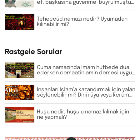
et, başkasına güvenme’ buyrulmuştur.
Günümüzde bazı tarikatlarda dervişler
şeyhlerini her şartta şefaatçi kabul
etmektedir. Bu anlayış doğru mudur?
Teheccüd namazı nedir? Uyumadan
kılınabilir mi?
Rastgele Sorular
Cuma namazında imam hutbede dua
ederken cemaatin amin demesi uygun
mudur?
İnsanları İslam’a kazandırmak için yalan
söylenebilir mi? Dini rüya veya keramet
uydurmak doğru mudur?
Huşu nedir, huşulu namaz kılmak için
ne yapmalı?