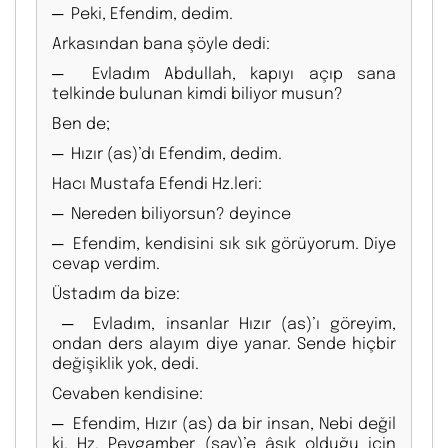
─ Peki, Efendim, dedim.
Arkasından bana şöyle dedi:
─ Evladım Abdullah, kapıyı açıp sana
telkinde bulunan kimdi biliyor musun?
Ben de;
─ Hızır (as)’dı Efendim, dedim.
Hacı Mustafa Efendi Hz.leri:
─ Nereden biliyorsun? deyince
─ Efendim, kendisini sık sık görüyorum. Diye
cevap verdim.
Üstadım da bize:
─ Evladım, insanlar Hızır (as)’ı göreyim,
ondan ders alayım diye yanar. Sende hiçbir
değişiklik yok, dedi.
Cevaben kendisine:
─ Efendim, Hızır (as) da bir insan, Nebi değil
ki. Hz. Peygamber (sav)’e âşık olduğu için