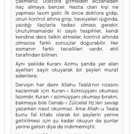
çekmeniz. Doktora gitmeden eczaneden
ilaç almaya benzer. Hasta olan kişi ne
yapması lazım gelir; İlk önce doktora gidip,
onun kontrol altına girip, tavsiyeleri ışığında,
yazdığı ilaçlarla tedavi olması gerekir.
Unutulmamalıdır ki sayılı tespihler, kendi
kendine ders telkin etmeler, kontrol altında
olmazsa farklı sonuçlar doğurabilir. Her
esmanın farklı tecellileri vardır, ehli
tarafından bilinen.
Aynı şekilde Kuranı Azimu şanda yer alan
ayetleri sayılı okuyarak bir şeyleri murat
edenlere;
Dervişin her daim Allahu Teâlâ’nın rızasını
kazanmak için Kuran-ı Azimüşşanı okuması
lazımdır. Kuran-ı azimüşşanı okumayı bırakın,
bakmaya bile Cenab-ı Zülcelal Hz.leri sevap
yazarken nasıl okunmaz. Ama Allah-u Teala
bunu fal kitabı olarak bir şeylerin yerine
getirilmesi için şu kadar okuyun da şunlar
yerine gelsin diye de indirmemiştir.