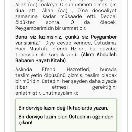
Allah (cc) Teâlâ’ya; O’nun ümmeti olmak için
dua etti. Allah (cc) , O’na deccaliyet
zamanına kadar müsaade etti. Deccal
öldükten sonra, O da ölecek.
Peygamberimizin bir ümmetidir.
Bana siz lazımsınız, çünkü siz Peygamber
varisisiniz
.” Diye cevap verince, Üstadımız
Hacı Mustafa Efendi Hz.leri, bu cevaba
tebessüm ile karşılık verdi.
(Alıntı Abdullah
Babanın Hayatı Kitabı)
Aslında Efendi Hazretleri, burada
teslimiyetin ölçüsünü çizmiş, teslim olacak
bir müridin, üstadını her şeyden daha ziyade
itibar etmesi gerektiğini
anlatmıştır. Unutmayalım ki;
Bir dervişe lazım değil kitaplarda yazan,
Bir dervişe lazım olan Üstadının ağzından
çıkan!