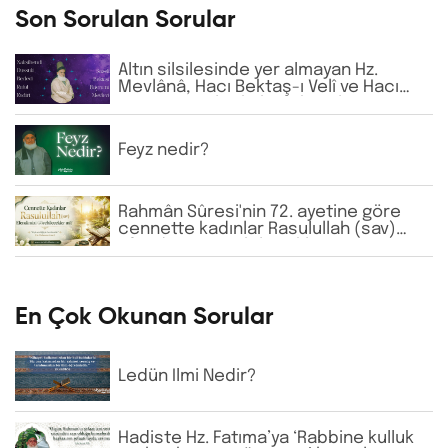
Son Sorulan Sorular
Altın silsilesinde yer almayan Hz.
Mevlânâ, Hacı Bektaş-ı Velî ve Hacı
Bayram-ı Velî gibi büyük zatların
isimlerine günlük virdde neden İhlâs
ve Fâtiha okunmaktadır?
Feyz nedir?
Rahmân Sûresi'nin 72. ayetine göre
cennette kadınlar Rasulullah (sav)
Efendimizi görebilecekler mi?
En Çok Okunan Sorular
Ledün İlmi Nedir?
Hadiste Hz. Fatıma’ya ‘Rabbine kulluk