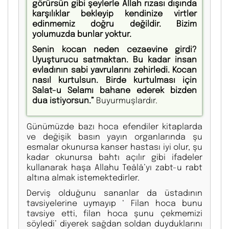
görürsün gibi şeylerle Allah rızası dışında
karşılıklar bekleyip kendinize virtler
edinmemiz doğru değildir. Bizim
yolumuzda bunlar yoktur.
Senin kocan neden cezaevine girdi?
Uyuşturucu satmaktan. Bu kadar insan
evladının sabi yavrularını zehirledi. Kocan
nasıl kurtulsun. Birde kurtulması için
Salat-u Selamı bahane ederek bizden
dua istiyorsun.”
Buyurmuşlardır.
Günümüzde bazı hoca efendiler kitaplarda
ve değişik basın yayın organlarında şu
esmalar okunursa kanser hastası iyi olur, şu
kadar okunursa bahtı açılır gibi ifadeler
kullanarak haşa Allahu Teâlâ’yı zabt-u rabt
altına almak istemektedirler.
Derviş olduğunu sananlar da üstadının
tavsiyelerine uymayıp ‘ Filan hoca bunu
tavsiye etti, filan hoca şunu çekmemizi
söyledi’ diyerek sağdan soldan duyduklarını