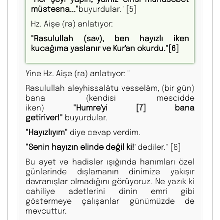
müstesna..."
buyurdular."
[5]
Hz. Aişe (ra) anlatıyor:
"Rasulullah (sav), ben hayızlı iken
kucağıma yaslanır ve Kur'an okurdu."
[6]
Yine Hz. Aişe (ra) anlatıyor: "
Rasulullah aleyhissalâtu vesselâm, (bir gün)
bana (kendisi mescidde
iken)
"Humre'yi
[7]
bana
getiriver!"
buyurdular.
"Hayızlıyım"
diye cevap verdim.
"Senin hayızın elinde değil ki!
' dediler."
[8]
Bu ayet ve hadisler ışığında hanımları özel
günlerinde dışlamanın dinimize yakışır
davranışlar olmadığını görüyoruz. Ne yazık ki
cahiliye adetlerini dinin emri gibi
göstermeye çalışanlar günümüzde de
mevcuttur.