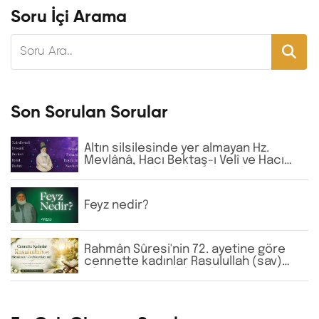
Soru İçi Arama
Son Sorulan Sorular
Altın silsilesinde yer almayan Hz.
Mevlânâ, Hacı Bektaş-ı Velî ve Hacı
Bayram-ı Velî gibi büyük zatların
isimlerine günlük virdde neden İhlâs
ve Fâtiha okunmaktadır?
Feyz nedir?
Rahmân Sûresi'nin 72. ayetine göre
cennette kadınlar Rasulullah (sav)
Efendimizi görebilecekler mi?