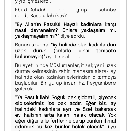
yiyip içmezlerdi.
Ebu'd-Dahdah bir grup sahabe
içinde Rasulullah (sav)'e:
"Ey Allah'ın Rasulü! Hayızlı kadinlara karşı
nasıl davranalım? Onlara yaklaşalım mı,
yaklaşmayalım mı?"
diye sordu.
Bunun üzerine:
“Ay halinde olan kadınlardan
uzak durun (onlarla cinsî temasta
bulunmayın)"
ayeti nazil oldu.
Bu ayet inince Müslümanlar, îtizal; yani uzak
durma kelimesinin zahirî manasını alarak ay
halinde olan kadınları evlerinden çıkarmaya
başladılar. Bir gurup insan Hz. Peygamber'e
gelerek:
"Ya Rasulullah! Soğuk pek şiddetli, giyecek
elbiselerimiz ise pek azdır. Eğer biz, ay
halindeki kadınlara ayrı ve özel bakarsak
ev halkının arta kalanı helak olacak. Yok
eğer diğer aile fertlerine bakıp bunları ihmal
edersek bu kez bunlar helak olacak"
diye