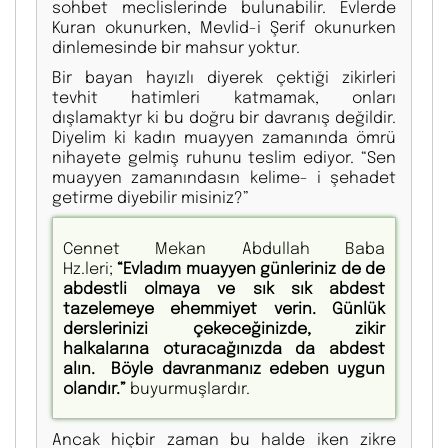
sohbet meclislerinde bulunabilir. Evlerde
Kuran okunurken, Mevlid-i Şerif okunurken
dinlemesinde bir mahsur yoktur.
Bir bayan hayızlı diyerek çektiği zikirleri
tevhit hatimleri katmamak, onları
dışlamaktyr ki bu doğru bir davranış değildir.
Diyelim ki kadın muayyen zamanında ömrü
nihayete gelmiş ruhunu teslim ediyor. “Sen
muayyen zamanındasın kelime- i şehadet
getirme diyebilir misiniz?”
Cennet Mekan Abdullah Baba
Hz.leri;
“Evladım muayyen günleriniz de de
abdestli olmaya ve sık sık abdest
tazelemeye ehemmiyet verin. Günlük
derslerinizi çekeceğinizde, zikir
halkalarına oturacağınızda da abdest
alın. Böyle davranmanız edeben uygun
olandır.”
buyurmuşlardır.
Ancak hiçbir zaman bu halde iken zikre