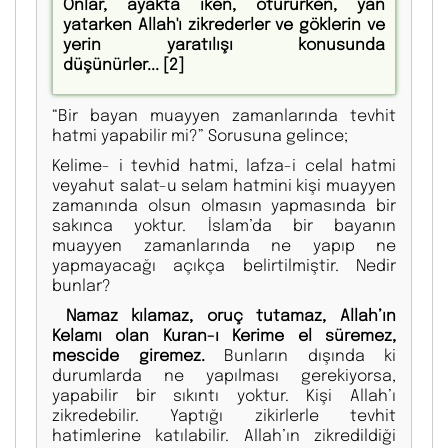
Onlar, ayakta iken, otururken, yan
yatarken Allah'ı zikrederler ve göklerin ve
yerin yaratılışı konusunda
düşünürler...
[2]
“Bir bayan muayyen zamanlarında tevhit
hatmi yapabilir mi?” Sorusuna gelince;
Kelime- i tevhid hatmi, lafza-i celal hatmi
veyahut salat-u selam hatmini kişi muayyen
zamanında olsun olmasın yapmasında bir
sakınca yoktur. İslam’da bir bayanın
muayyen zamanlarında ne yapıp ne
yapmayacağı açıkça belirtilmiştir. Nedir
bunlar?
Namaz kılamaz, oruç tutamaz, Allah’ın
Kelamı olan Kuran-ı Kerime el süremez,
mescide giremez.
Bunların dışında ki
durumlarda ne yapılması gerekiyorsa,
yapabilir bir sıkıntı yoktur. Kişi Allah’ı
zikredebilir. Yaptığı zikirlerle tevhit
hatimlerine katılabilir. Allah’ın zikredildiği