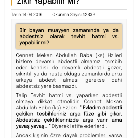
Zikir Yapabilir Mi?
Tarih:14.04.2016
Okunma Sayısı:42839
Bir bayan muayyen zamanında ya da
abdestsiz olarak tevhit hatmi vs.
yapabilir mi?
Cennet Mekan Abdullah Baba (ks) Hz.leri
bizlere devamlı abdestli olmamızı tembih
eder kendisi de devamlı abdestli gezer,
sıkıntılı ya da hasta olduğu zamanlarda arka
arkaya abdest alması gerekse dahi
abdestsiz yere basmazdı.
Talip Tevhit hatmi vs. yaparken abdestli
olmaya dikkat etmelidir. Cennet Mekan
Abdullah Baba (ks) Hz.leri
“ Evladım abdestli
çekilen tesbihleriniz arşa füze gibi çıkar.
Abdestsiz çektiklerinizde arşa varır ama
yavaş yavaş… ”
Diyerek latife ederlerdi.
Ancak kişinin özre dayalı problemleri varsa