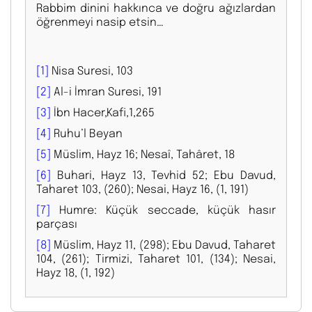
Rabbim dinini hakkınca ve doğru ağızlardan
öğrenmeyi nasip etsin…
[1]
Nisa Suresi, 103
[2]
Al-i İmran Suresi, 191
[3]
İbn Hacer,Kafi,1,265
[4]
Ruhu’l Beyan
[5]
Müslim, Hayz 16; Nesaî, Tahâret, 18
[6]
Buhari, Hayz 13, Tevhid 52; Ebu Davud,
Taharet 103, (260); Nesai, Hayz 16, (1, 191)
[7]
Humre: Küçük seccade, küçük hasır
parçası
[8]
Müslim, Hayz 11, (298); Ebu Davud, Taharet
104, (261); Tirmizi, Taharet 101, (134); Nesai,
Hayz 18, (1, 192)