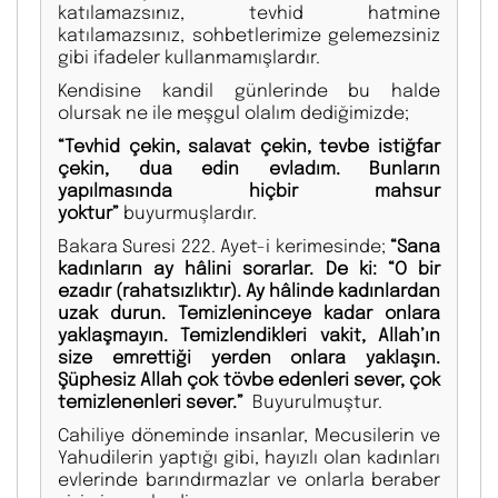
katılamazsınız, tevhid hatmine
katılamazsınız, sohbetlerimize gelemezsiniz
gibi ifadeler kullanmamışlardır.
Kendisine kandil günlerinde bu halde
olursak ne ile meşgul olalım dediğimizde;
“Tevhid çekin, salavat çekin, tevbe istiğfar
çekin, dua edin evladım. Bunların
yapılmasında hiçbir mahsur
yoktur”
buyurmuşlardır.
Bakara Suresi 222. Ayet-i kerimesinde;
“Sana
kadınların ay hâlini sorarlar. De ki: “O bir
ezadır (rahatsızlıktır). Ay hâlinde kadınlardan
uzak durun. Temizleninceye kadar onlara
yaklaşmayın. Temizlendikleri vakit, Allah’ın
size emrettiği yerden onlara yaklaşın.
Şüphesiz Allah çok tövbe edenleri sever, çok
temizlenenleri sever.”
Buyurulmuştur.
Cahiliye döneminde insanlar, Mecusilerin ve
Yahudilerin yaptığı gibi, hayızlı olan kadınları
evlerinde barındırmazlar ve onlarla beraber