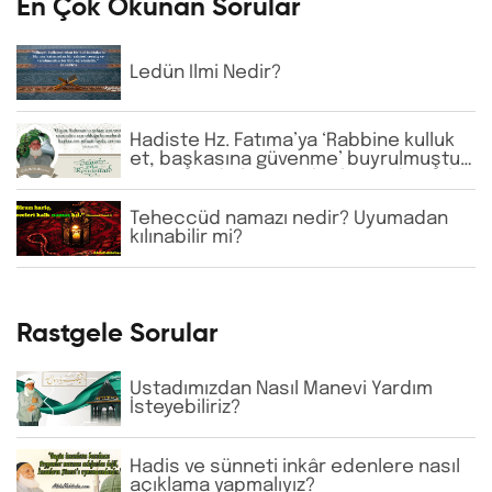
En Çok Okunan Sorular
Ledün İlmi Nedir?
Hadiste Hz. Fatıma’ya ‘Rabbine kulluk
et, başkasına güvenme’ buyrulmuştur.
Günümüzde bazı tarikatlarda dervişler
şeyhlerini her şartta şefaatçi kabul
etmektedir. Bu anlayış doğru mudur?
Teheccüd namazı nedir? Uyumadan
kılınabilir mi?
Rastgele Sorular
Üstadımızdan Nasıl Manevi Yardım
İsteyebiliriz?
Hadis ve sünneti inkâr edenlere nasıl
açıklama yapmalıyız?