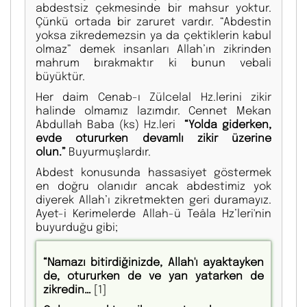
abdestsiz çekmesinde bir mahsur yoktur.
Çünkü ortada bir zaruret vardır. “Abdestin
yoksa zikredemezsin ya da çektiklerin kabul
olmaz” demek insanları Allah’ın zikrinden
mahrum bırakmaktır ki bunun vebali
büyüktür.
Her daim Cenab-ı Zülcelal Hz.lerini zikir
halinde olmamız lazımdır. Cennet Mekan
Abdullah Baba (ks) Hz.leri
“Yolda giderken,
evde otururken devamlı zikir üzerine
olun.”
Buyurmuşlardır.
Abdest konusunda hassasiyet göstermek
en doğru olanıdır ancak abdestimiz yok
diyerek Allah’ı zikretmekten geri duramayız.
Ayet-i Kerimelerde Allah-ü Teâla Hz’leri'nin
buyurduğu gibi;
“Namazı bitirdiğinizde, Allah'ı ayaktayken
de, otururken de ve yan yatarken de
zikredin…
[1]