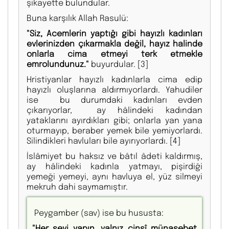
şikayette bulundular.
Buna karşılık Allah Rasulü:
"Siz, Acemlerin yaptığı gibi hayızlı kadınları
evlerinizden çıkarmakla değil, hayız halinde
onlarla cima etmeyi terk etmekle
emrolundunuz."
buyurdular.
[3]
Hristiyanlar hayızlı kadınlarla cima edip
hayızlı oluşlarına aldırmıyorlardı. Yahudiler
ise bu durumdaki kadınları evden
çıkarıyorlar, ay hâlindeki kadından
yataklarını ayırdıkları gibi; onlarla yan yana
oturmayıp, beraber yemek bile yemiyorlardı.
Silindikleri havluları bile ayırıyorlardı.
[4]
İslâmiyet bu haksız ve bâtıl âdeti kaldırmış,
ay hâlindeki kadınla yatmayı, pişirdiği
yemeği yemeyi, aynı havluya el, yüz silmeyi
mekruh dahi saymamıştır.
Peygamber (sav) ise bu hususta:
"Her şeyi yapın, yalnız cinsî münasebet