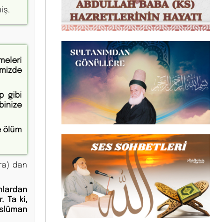
iş.
meleri
mizde
p gibi
binize
e ölüm
(ra) dan
onlardan
. Ta ki,
üslüman