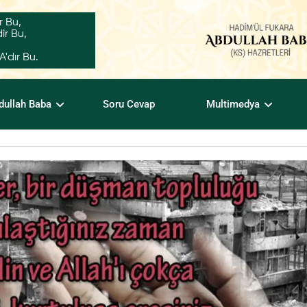
r Bu,
ir Bu,
dır Bu.
dullah Baba
Soru Cevap
Multimedya