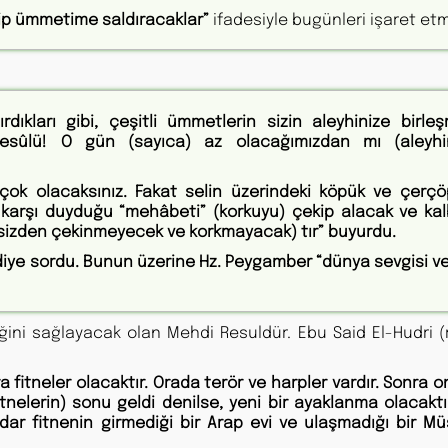
elip ümmetime saldıracaklar”
ifadesiyle bugünleri işaret etm
ırdıkları gibi, çeşitli ümmetlerin sizin aleyhinize birleş
 Resûlü! O gün (sayıca) az olacağımızdan mı (aleyhi
) çok olacaksınız. Fakat selin üzerindeki köpük ve çerçö
e karşı duyduğu “mehâbeti” (korkuyu) çekip alacak ve kal
 sizden çekinmeyecek ve korkmayacak) tır” buyurdu.
” diye sordu. Bunun üzerine Hz. Peygamber “dünya sevgisi v
liğini sağlayacak olan Mehdi Resuldür. Ebu Said El-Hudri 
 fitneler olacaktır. Orada terör ve harpler vardır. Sonra 
tnelerin) sonu geldi denilse, yeni bir ayaklanma olacaktır
r fitnenin girmediği bir Arap evi ve ulaşmadığı bir M