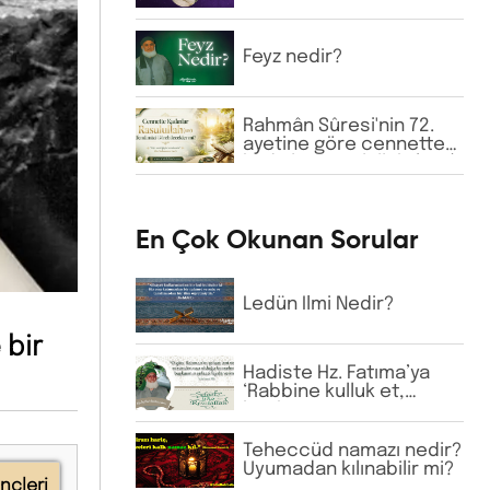
Hacı Bektaş-ı Velî ve
Hacı Bayram-ı Velî gibi
büyük zatların isimlerine
Feyz nedir?
günlük virdde neden
İhlâs ve Fâtiha
okunmaktadır?
Rahmân Sûresi'nin 72.
ayetine göre cennette
kadınlar Rasulullah (sav)
Efendimizi
görebilecekler mi?
En Çok Okunan Sorular
Ledün İlmi Nedir?
 bir
Hadiste Hz. Fatıma’ya
‘Rabbine kulluk et,
başkasına güvenme’
buyrulmuştur.
Günümüzde bazı
Teheccüd namazı nedir?
tarikatlarda dervişler
Uyumadan kılınabilir mi?
nçleri
şeyhlerini her şartta