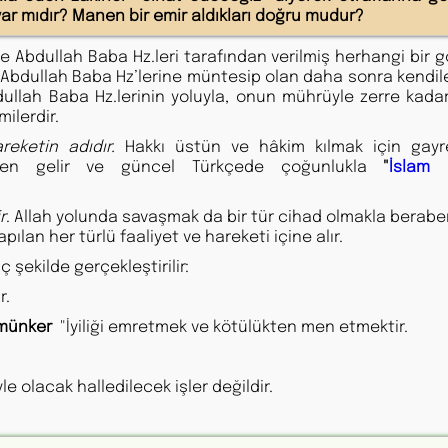
ı var mıdır? Manen bir emir aldıkları doğru mudur?
ine Abdullah Baba Hz.leri tarafından verilmiş herhangi bir g
ce Abdullah Baba Hz’lerine müntesip olan daha sonra kendi
Abdullah Baba Hz.lerinin yoluyla, onun mührüyle zerre kadar
ilerdir.
reketin adıdır.
Hakkı üstün ve hâkim kılmak için gayr
n gelir ve güncel Türkçede çoğunlukla
"
İslam
r
. Allah yolunda savaşmak da bir tür cihad olmakla berabe
apılan her türlü faaliyet ve hareketi içine alır.
ç şekilde gerçekleştirilir:
r.
l münker
"İyiliği emretmek ve kötülükten men etmektir.
le olacak halledilecek işler değildir.