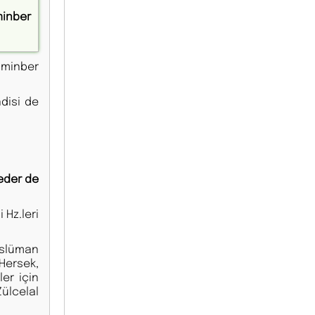
minber
 minber
disi de
eder de
 Hz.leri
üslüman
Hersek,
er için
ülcelal