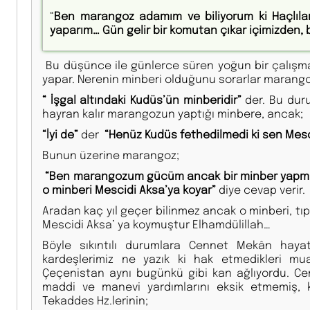
“
Ben marangoz adamım ve biliyorum ki Haçlılar 
yaparım… Gün gelir bir komutan çıkar içimizden, b
Bu düşünce ile günlerce süren yoğun bir çalışmay
yapar. Nerenin minberi olduğunu sorarlar marang
“ İşgal altındaki Kudüs’ün minberidir”
der. Bu duru
hayran kalır marangozun yaptığı minbere, ancak;
“İyi de”
der
“Henüz Kudüs fethedilmedi ki sen Mesc
Bunun üzerine marangoz;
“Ben marangozum gücüm ancak bir minber yapmaya 
o minberi Mescidi Aksa’ya koyar”
diye cevap verir.
Aradan kaç yıl geçer bilinmez ancak o minberi, tıp
Mescidi Aksa’ ya koymuştur Elhamdülillah…
Böyle sıkıntılı durumlara Cennet Mekân haya
kardeşlerimiz ne yazık ki hak etmedikleri mua
Çeçenistan aynı bugünkü gibi kan ağlıyordu. Ce
maddi ve manevi yardımlarını eksik etmemiş, ke
Tekaddes Hz.lerinin;