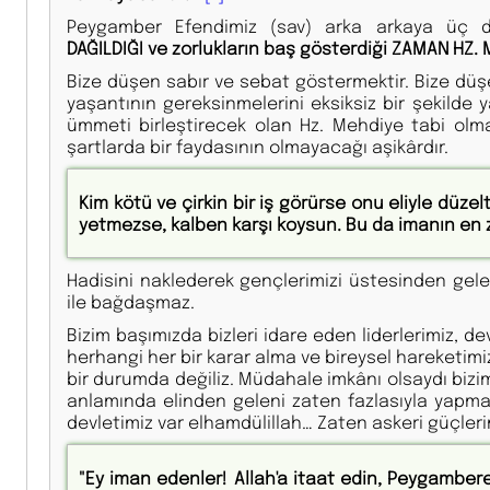
Peygamber Efendimiz (sav) arka arkaya üç 
DAĞILDIĞI ve zorlukların baş gösterdiği ZAMAN HZ.
Bize düşen sabır ve sebat göstermektir. Bize düş
yaşantının gereksinmelerini eksiksiz bir şekilde 
ümmeti birleştirecek olan Hz. Mehdiye tabi olma
şartlarda bir faydasının olmayacağı aşikârdır.
Kim kötü ve çirkin bir iş görürse onu eliyle düz
yetmezse, kalben karşı koysun. Bu da imanın en z
Hadisini naklederek gençlerimizi üstesinden gele
ile bağdaşmaz.
Bizim başımızda bizleri idare eden liderlerimiz, dev
herhangi her bir karar alma ve bireysel hareketi
bir durumda değiliz. Müdahale imkânı olsaydı biz
anlamında elinden geleni zaten fazlasıyla yapmak
devletimiz var elhamdülillah… Zaten askeri güçler
"Ey iman edenler! Allah'a itaat edin, Peygambere