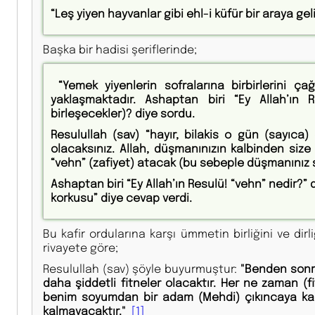
“Leş yiyen hayvanlar gibi ehl-i küfür bir araya g
Başka bir hadisi şeriflerinde;
“Yemek yiyenlerin sofralarına birbirlerini çağ
yaklaşmaktadır. Ashaptan biri “Ey Allah’ın
birleşecekler)? diye sordu.
Resulullah (sav) “hayır, bilakis o gün (sayıca
olacaksınız. Allah, düşmanınızın kalbinden siz
“vehn” (zafiyet) atacak (bu sebeple düşmanınız
Ashaptan biri “Ey Allah’ın Resulü! “vehn” nedir?
korkusu” diye cevap verdi.
Bu kafir ordularına karşı ümmetin birliğini ve dir
rivayete göre;
Resulullah (sav) şöyle buyurmuştur:
"Benden sonra
daha şiddetli fitneler olacaktır. Her ne zaman (fi
benim soyumdan bir adam (Mehdi) çıkıncaya kada
kalmayacaktır."
[1]