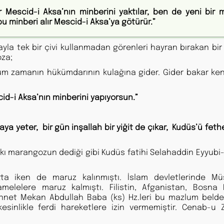
Mescid-i Aksa’nın minberini yaktılar, ben de yeni bir 
u minberi alır Mescid-i Aksa’ya götürür.”
la tek bir çivi kullanmadan görenleri hayran bırakan bir
oza;
m zamanın hükümdarının kulağına gider. Gider bakar ken
id-i Aksa’nın minberini yapıyorsun.”
yeter, bir gün inşallah bir yiğit de çıkar, Kudüs’ü feth
kı marangozun dediği gibi Kudüs fatihi Selahaddin Eyyubi-i
tta iken de maruz kalınmıştı. İslam devletlerinde M
melelere maruz kalmıştı. Filistin, Afganistan, Bosna 
nnet Mekan Abdullah Baba (ks) Hz.leri bu mazlum beldel
sinlikle ferdi hareketlere izin vermemiştir. Cenab-u Z