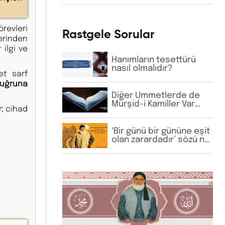
şefaatçi kabul
etmektedir. Bu anlayış
doğru mudur?
örevleri
Rastgele Sorular
lerinden
 ilgi ve
Hanımların tesettürü
nasıl olmalıdır?
et sarf
uğruna
Diğer Ümmetlerde de
Mürşid-i Kamiller Var
r; cihad
Mıydı?
‘Bir günü bir gününe eşit
olan zarardadır’ sözü ne
demektir? Günümüzü
değerli kılmak ve
zararımızı önlemek için
neler yapmalıyız?