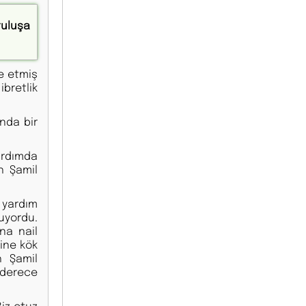
tuluşa
ye etmiş
bretlik
ında bir
ardımda
h Şamil
 yardım
muyordu.
na nail
rine kök
h Şamil
 derece
iz otuz