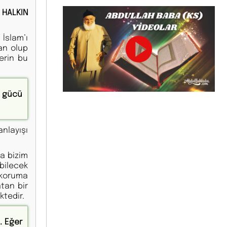
 HALKIN
İslam’ı
an olup
erin bu
a gücü
nlayışı
da bizim
bilecek
 koruma
tan bir
ktedir.
. Eğer