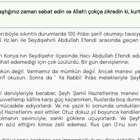
aştığınız zaman sebat edin ve Allah'ı çokça zikredin ki, kur
böyle sıkıntılı durumlarda 100 ihlâsı şerif okumayı tavsi
Hz.leri ile Seydişehirli Abdullah Efendi arasında geçen i
len Konya’nın Seydişehir ilçesinde Hacı Abdullah Efendi ad
ihat edemediği için çok üzülürdü. Bir gün dervişlerine;
ümkün değil. Varmamız da mümkün değil. Ancak manevi y
erif okusun. Sonra da ’ Ya Rabbi! İhlâs melekleriyle Şey
ri dervişleriyle beraber, Şeyh Şamil Hazretlerine manevi
 kuvvetlenip kâfire karşı güç kazanırken, Ruslarda boş dur
ek mücadele ediyorlardı. Ve ne yazık ki sonunda umdukları
Hazretlerini esir ettiler. Otuz dokuz yıl boyunca kendile
manın sevinciyle, sanki göklere uçuyorlardı. Ve Şey
h’ın aziz ettiğini kimse zelil edemez. Rus çarı O’nu son
z dokuz sene koskoca çar imparatorluğunu dize getirdin. B