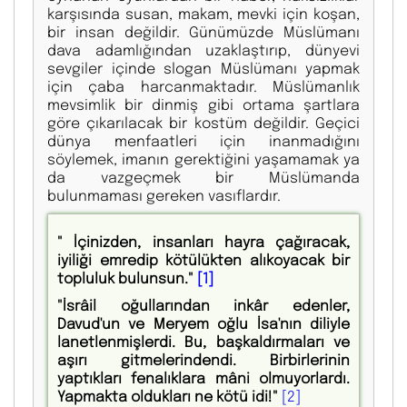
karşısında susan, makam, mevki için koşan,
bir insan değildir. Günümüzde Müslümanı
dava adamlığından uzaklaştırıp, dünyevi
sevgiler içinde slogan Müslümanı yapmak
için çaba harcanmaktadır. Müslümanlık
mevsimlik bir dinmiş gibi ortama şartlara
göre çıkarılacak bir kostüm değildir. Geçici
dünya menfaatleri için inanmadığını
söylemek, imanın gerektiğini yaşamamak ya
da vazgeçmek bir Müslümanda
bulunmaması gereken vasıflardır.
" İçinizden, insanları hayra çağıracak,
iyiliği emredip kötülükten alıkoyacak bir
topluluk bulunsun."
[1]
"İsrâil oğullarından inkâr edenler,
Davud'un ve Meryem oğlu İsa'nın diliyle
lanetlenmişlerdi. Bu, başkaldırmaları ve
aşırı gitmelerindendi. Birbirlerinin
yaptıkları fenalıklara mâni olmuyorlardı.
Yapmakta oldukları ne kötü idi!"
[2]