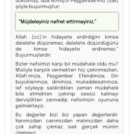
dökülmüş, dua etmiştir Peygamberimiz (sav)
şöyle buyurmuştur:
“Müjdeleyiniz nefret ettirmeyiniz.”
Allah (cc)’ın hidayete erdirdiğini kimse
dalalete düşüremez, dalalete düşürdüğünü
de kimse hidayete erdiremez.”
Buyurmuşlardır.
Bizler nefsimizi karşı bir müdahale oldu mu?
Misliyle karşılık vermekten hiç çekinmezken,
Allah’ımıza, Peygamber Efendimize, Din
büyüklerimize, dinimize, mukaddesatımıza,
laf söyleyip saldırdıkları zaman müdahale
bile etmekten çekinip sessiz kalmayı
dervişlikten zannedip nefsimizin oyununa
gelmekteyiz.
Bu değerler bizi biz yapan değerlerdir.
Kanımızdan canımızdan malımızdan daha
çok sahip çıkmaz isek gerçek mümin
olamayız.