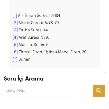
[1]
Âl-i İmran Suresi, 3/104
[2]
Maide Suresi, 5/78-79
[3]
Ta-ha Suresi 44
[4]
Araf Suresi 7/79.
[5]
Müslim, Selâm 5;
[6]
Tirmizi, Fiten, 11; İbnu Mace, Fiten, 20
[7]
Buhari
Soru İçi Arama