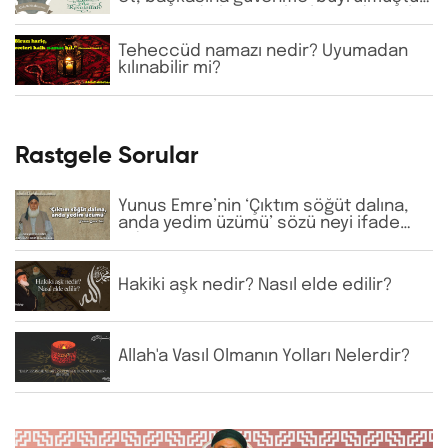
Günümüzde bazı tarikatlarda dervişler
şeyhlerini her şartta şefaatçi kabul
etmektedir. Bu anlayış doğru mudur?
Teheccüd namazı nedir? Uyumadan
kılınabilir mi?
Rastgele Sorular
Yunus Emre’nin ‘Çıktım söğüt dalına,
anda yedim üzümü’ sözü neyi ifade
eder?
Hakiki aşk nedir? Nasıl elde edilir?
Allah'a Vasıl Olmanın Yolları Nelerdir?