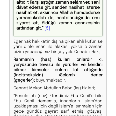
altıdır: Karşılaştığın zaman selâm ver, seni
dâvet ederse git, senden nasihat isterse
nasihat et, aksırınca Allah’a hamdederse
yerhamukellah de, hastalandığında onu
ziyaret et, öldüğü zaman cenazesinin
ardından git.”
[5]
Eğer hak hakikatin dışına çıkan ehli küfür ise
yani dinle iman ile alakası yoksa o zaman
bizim yapacağımız bir şey yok. Cenab-ı Hak;
Rahmân'ın (has) kulları onlardır ki,
yeryüzünde tevazu ile yürürler ve kendini
bilmez kimseler onlara laf attığında
(incitmeksizin) «Selam!» derler
(geçerler);
buyurmaktadır.
Cennet Mekan Abdullah Baba (ks) Hz.leri;
“Resulallah (sav) Efendimiz Ebu Cehil’e bile
Ebu Cehil dememiş, insanların İslam’dan
uzaklaşması için değil İslam’a ısınmaları için
gece gündüz gayret sarf etmiş, gözyaşı