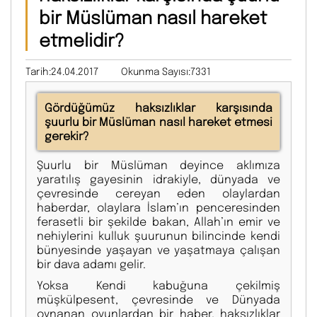
bir Müslüman nasıl hareket
etmelidir?
Tarih:24.04.2017
Okunma Sayısı:7331
Gördüğümüz haksızlıklar karşısında
şuurlu bir Müslüman nasıl hareket etmesi
gerekir?
Şuurlu bir Müslüman deyince aklımıza
yaratılış gayesinin idrakiyle, dünyada ve
çevresinde cereyan eden olaylardan
haberdar, olaylara İslam’ın penceresinden
ferasetli bir şekilde bakan, Allah’ın emir ve
nehiylerini kulluk şuurunun bilincinde kendi
bünyesinde yaşayan ve yaşatmaya çalışan
bir dava adamı gelir.
Yoksa Kendi kabuğuna çekilmiş
müşkülpesent, çevresinde ve Dünyada
oynanan oyunlardan bir haber, haksızlıklar