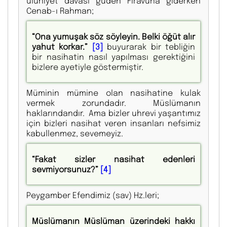
ulûhiyet davası güden Firavuna giderken
Cenab-ı Rahman;
“Ona yumuşak söz söyleyin. Belki öğüt alır
yahut korkar.”
[3]
buyurarak bir tebliğin
bir nasihatin nasıl yapılması gerektiğini
bizlere ayetiyle göstermiştir.
Müminin mümine olan nasihatine kulak
vermek zorundadır. Müslümanın
haklarındandır. Ama bizler uhrevi yaşantımız
için bizleri nasihat veren insanları nefsimiz
kabullenmez, sevemeyiz.
“Fakat sizler nasihat edenleri
sevmiyorsunuz?”
[4]
Peygamber Efendimiz (sav) Hz.leri;
Müslümanın Müslüman üzerindeki hakkı