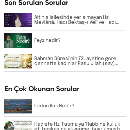
Son Sorulan Sorular
Altın silsilesinde yer almayan Hz.
Mevlânâ, Hacı Bektaş-ı Velî ve Hacı
Bayram-ı Velî gibi büyük zatların
isimlerine günlük virdde neden İhlâs
ve Fâtiha okunmaktadır?
Feyz nedir?
Rahmân Sûresi'nin 72. ayetine göre
cennette kadınlar Rasulullah (sav)
Efendimizi görebilecekler mi?
En Çok Okunan Sorular
Ledün İlmi Nedir?
Hadiste Hz. Fatıma’ya ‘Rabbine kulluk
et, başkasına güvenme’ buyrulmuştur.