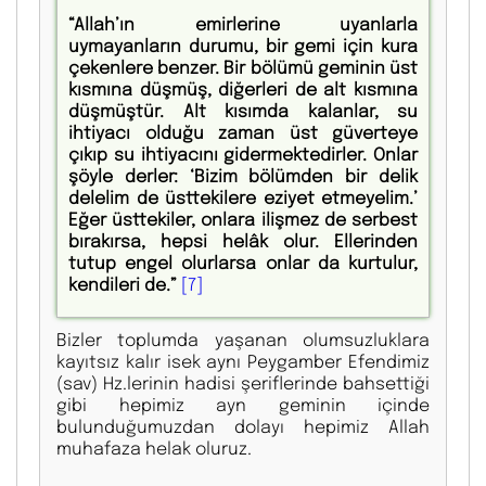
“Allah’ın emirlerine uyanlarla
uymayanların durumu, bir gemi için kura
çekenlere benzer. Bir bölümü geminin üst
kısmına düşmüş, diğerleri de alt kısmına
düşmüştür. Alt kısımda kalanlar, su
ihtiyacı olduğu zaman üst güverteye
çıkıp su ihtiyacını gidermektedirler. Onlar
şöyle derler: ‘Bizim bölümden bir delik
delelim de üsttekilere eziyet etmeyelim.’
Eğer üsttekiler, onlara ilişmez de serbest
bırakırsa, hepsi helâk olur. Ellerinden
tutup engel olurlarsa onlar da kurtulur,
kendileri de.”
[7]
Bizler toplumda yaşanan olumsuzluklara
kayıtsız kalır isek aynı Peygamber Efendimiz
(sav) Hz.lerinin hadisi şeriflerinde bahsettiği
gibi hepimiz ayn geminin içinde
bulunduğumuzdan dolayı hepimiz Allah
muhafaza helak oluruz.