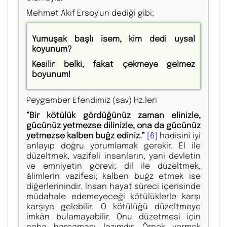
Mehmet Akif Ersoy'un dediği gibi;
Yumuşak başlı isem, kim dedi uysal
koyunum?
Kesilir belki, fakat çekmeye gelmez
boyunum!
Peygamber Efendimiz (sav) Hz.leri
“Bir kötülük gördüğünüz zaman elinizle,
gücünüz yetmezse dilinizle, ona da gücünüz
yetmezse kalben buğz ediniz.”
[6]
hadisini iyi
anlayıp doğru yorumlamak gerekir. El ile
düzeltmek, vazifeli insanların, yani devletin
ve emniyetin görevi; dil ile düzeltmek,
âlimlerin vazifesi; kalben buğz etmek ise
diğerlerinindir. İnsan hayat süreci içerisinde
müdahale edemeyeceği kötülüklerle karşı
karşıya gelebilir. O kötülüğü düzeltmeye
imkân bulamayabilir. Onu düzetmesi için
çaba harcaması lazımdır. Örnek vermek