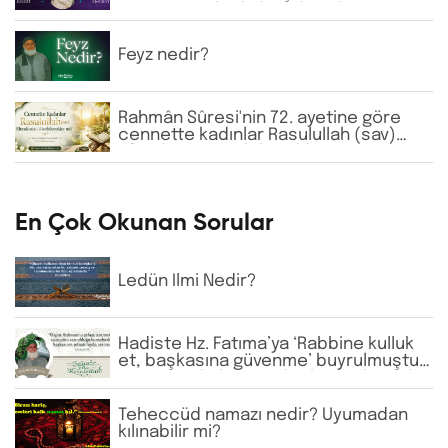
Bayram-ı Velî gibi büyük zatların
isimlerine günlük virdde neden İhlâs
ve Fâtiha okunmaktadır?
Feyz nedir?
Rahmân Sûresi'nin 72. ayetine göre
cennette kadınlar Rasulullah (sav)
Efendimizi görebilecekler mi?
En Çok Okunan Sorular
Ledün İlmi Nedir?
Hadiste Hz. Fatıma’ya ‘Rabbine kulluk
et, başkasına güvenme’ buyrulmuştur.
Günümüzde bazı tarikatlarda dervişler
şeyhlerini her şartta şefaatçi kabul
etmektedir. Bu anlayış doğru mudur?
Teheccüd namazı nedir? Uyumadan
kılınabilir mi?