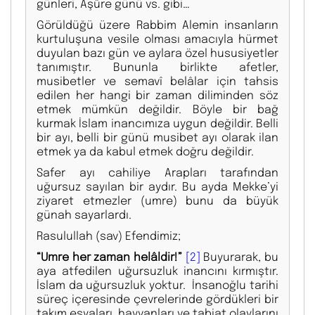
günleri, Aşûre günü vs. gibi…
Görüldüğü üzere Rabbim Alemin insanların
kurtuluşuna vesile olması amacıyla hürmet
duyulan bazı gün ve aylara özel hususiyetler
tanımıştır. Bununla birlikte afetler,
musibetler ve semavî belâlar için tahsis
edilen her hangi bir zaman diliminden söz
etmek mümkün değildir. Böyle bir bağ
kurmak İslam inancımıza uygun değildir. Belli
bir ayı, belli bir günü musibet ayı olarak ilan
etmek ya da kabul etmek doğru değildir.
Safer ayı cahiliye Arapları tarafından
uğursuz sayılan bir aydır. Bu ayda Mekke’yi
ziyaret etmezler (umre) bunu da büyük
günah sayarlardı.
Rasulullah (sav) Efendimiz;
“Umre her zaman helâldir!”
[2]
Buyurarak, bu
aya atfedilen uğursuzluk inancını kırmıştır.
İslam da uğursuzluk yoktur. İnsanoğlu tarihi
süreç içeresinde çevrelerinde gördükleri bir
takım eşyaları, hayvanları ve tabiat olaylarını