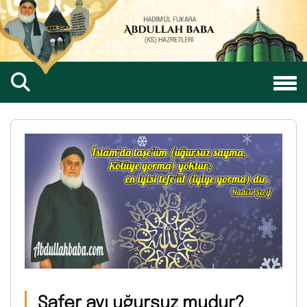
Safer ayı uğursuz mudur?