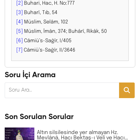
[2]
Buhari, Hac, H. No:777
[3]
Buharî, Tıb, 54
[4]
Müslim, Selâm, 102
[5]
Müslim, Îmân, 374; Buhârî, Rikâk, 50
[6]
Câmiü’s-Sağîr, I/405
[7]
Câmiü’s-Sağîr, II/3646
Soru İçi Arama
Son Sorulan Sorular
Altın silsilesinde yer almayan Hz.
Mevlânâ, Hacı Bektaş-ı Velî ve Hacı