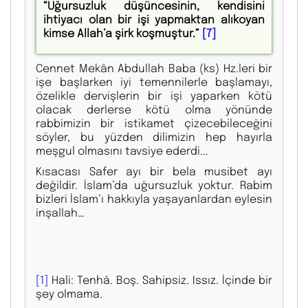
“Uğursuzluk düşüncesinin, kendisini
ihtiyacı olan bir işi yapmaktan alıkoyan
kimse Allah’a şirk koşmuştur.”
[7]
Cennet Mekân Abdullah Baba (ks) Hz.leri bir
işe başlarken iyi temennilerle başlamayı,
özelikle dervişlerin bir işi yaparken kötü
olacak derlerse kötü olma yönünde
rabbimizin bir istikamet çizecebileceğini
söyler, bu yüzden dilimizin hep hayırla
meşgul olmasını tavsiye ederdi...
Kısacası
Safer ayı bir bela musibet ayı
değildir. İslam’da uğursuzluk yoktur. Rabim
bizleri İslam’ı hakkıyla yaşayanlardan eylesin
inşallah…
[1]
Hali: Tenhâ. Boş. Sahipsiz. Issız. İçinde bir
şey olmama.