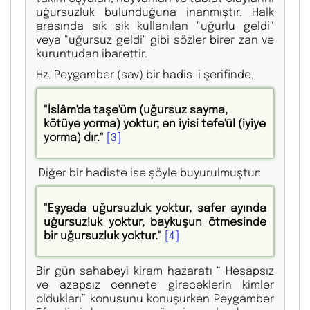
uğursuzluk bulunduğuna inanmıştır. Halk
arasında sık sık kullanılan "uğurlu geldi"
veya "uğursuz geldi" gibi sözler birer zan ve
kuruntudan ibarettir.
Hz. Peygamber (sav) bir hadis-i şerifinde,
"İslâm'da taşe'üm (uğursuz sayma,
kötüye yorma) yoktur; en iyisi tefe'ül (iyiye
yorma) dır."
[3]
Diğer bir hadiste ise şöyle buyurulmuştur:
"Eşyada uğursuzluk yoktur, safer ayında
uğursuzluk yoktur, baykuşun ötmesinde
bir uğursuzluk yoktur."
[4]
Bir gün sahabeyi kiram hazaratı “ Hesapsız
ve azapsız cennete gireceklerin kimler
oldukları” konusunu konuşurken Peygamber