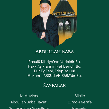
Abdullah Baba
Rasulü Kibriya’nın Varisidir Bu,
Hakk Aşıklarının Rehberidir Bu,
Dur Ey Fani, Edep Ya Hu!
Makam-ı ABDULLAH BABA’dır Bu.
Sayfalar
Hz. Mevlana
Silsile
Abdullah Baba Hayatı
Evrad-ı Şerife
Sultanımdan Gönüllere
Resimler