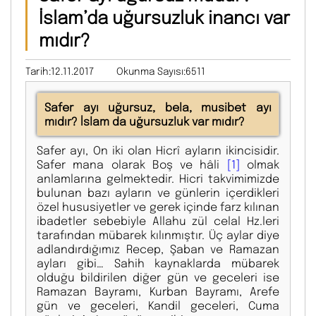
İslam’da uğursuzluk inancı var
mıdır?
Tarih:12.11.2017
Okunma Sayısı:6511
Safer ayı uğursuz, bela, musibet ayı
mıdır? İslam da uğursuzluk var mıdır?
Safer ayı, On iki olan Hicrî ayların ikincisidir.
Safer mana olarak Boş ve hâli
[1]
olmak
anlamlarına gelmektedir. Hicri takvimimizde
bulunan bazı ayların ve günlerin içerdikleri
özel hususiyetler ve gerek içinde farz kılınan
ibadetler sebebiyle Allahu zül celal Hz.leri
tarafından mübarek kılınmıştır. Üç aylar diye
adlandırdığımız Recep, Şaban ve Ramazan
ayları gibi… Sahih kaynaklarda mübarek
olduğu bildirilen diğer gün ve geceleri ise
Ramazan Bayramı, Kurban Bayramı, Arefe
gün ve geceleri, Kandil geceleri, Cuma