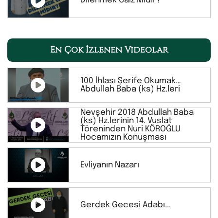
Dilenmek Caiz Midir?
En Çok İzlenen Videolar
100 İhlası Şerife Okumak…
Abdullah Baba (ks) Hz.leri
Nevşehir 2018 Abdullah Baba
(ks) Hz.lerinin 14. Vuslat
Töreninden Nuri KÖROĞLU
Hocamızın Konuşması
Evliyanın Nazarı
Gerdek Gecesi Adabı...