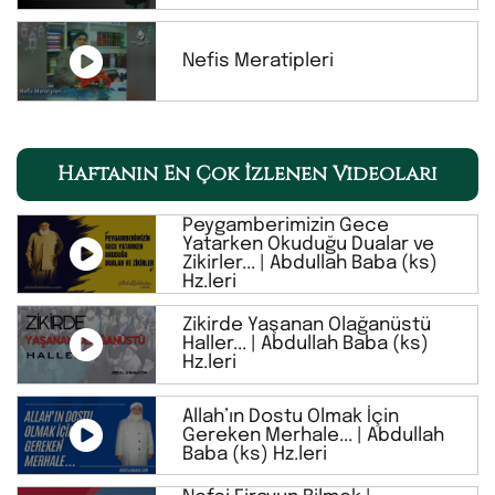
Nefis Meratipleri
Haftanın En Çok İzlenen Videoları
Peygamberimizin Gece
Yatarken Okuduğu Dualar ve
Zikirler... | Abdullah Baba (ks)
Hz.leri
Zikirde Yaşanan Olağanüstü
Haller... | Abdullah Baba (ks)
Hz.leri
Allah’ın Dostu Olmak İçin
Gereken Merhale... | Abdullah
Baba (ks) Hz.leri