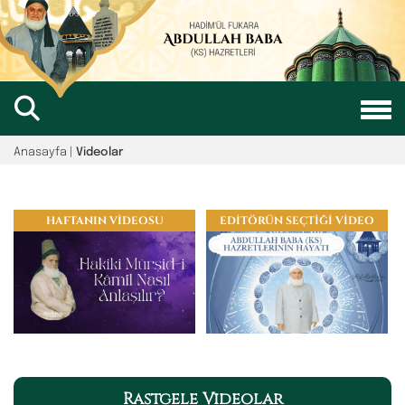
Anasayfa
|
Videolar
HAFTANIN VİDEOSU
EDİTÖRÜN SEÇTİĞİ VİDEO
Rastgele Videolar