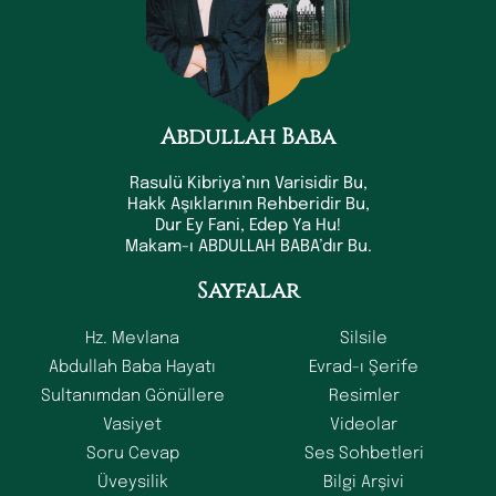
Abdullah Baba
Rasulü Kibriya’nın Varisidir Bu,
Hakk Aşıklarının Rehberidir Bu,
Dur Ey Fani, Edep Ya Hu!
Makam-ı ABDULLAH BABA’dır Bu.
Sayfalar
Hz. Mevlana
Silsile
Abdullah Baba Hayatı
Evrad-ı Şerife
Sultanımdan Gönüllere
Resimler
Vasiyet
Videolar
Soru Cevap
Ses Sohbetleri
Üveysilik
Bilgi Arşivi