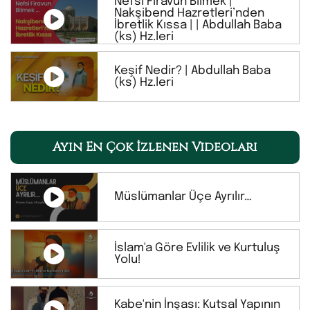
Nefsi Firavun Bilmek |
Nakşibend Hazretleri’nden
İbretlik Kıssa | | Abdullah Baba
(ks) Hz.leri
Keşif Nedir? | Abdullah Baba
(ks) Hz.leri
Ayın En Çok İzlenen Videoları
Müslümanlar Üçe Ayrılır…
İslam'a Göre Evlilik ve Kurtuluş
Yolu!
Kabe'nin İnşası: Kutsal Yapının