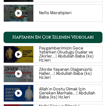
Nefis Meratipleri
Haftanın En Çok İzlenen Videoları
Peygamberimizin Gece
Yatarken Okuduğu Dualar ve
Zikirler... | Abdullah Baba (ks)
Hz.leri
Zikirde Yaşanan Olağanüstü
Haller... | Abdullah Baba (ks)
Hz.leri
Allah’ın Dostu Olmak İçin
Gereken Merhale... | Abdullah
Baba (ks) Hz.leri