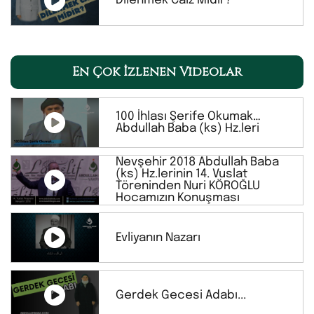
Dilenmek Caiz Midir?
En Çok İzlenen Videolar
100 İhlası Şerife Okumak…
Abdullah Baba (ks) Hz.leri
Nevşehir 2018 Abdullah Baba
(ks) Hz.lerinin 14. Vuslat
Töreninden Nuri KÖROĞLU
Hocamızın Konuşması
Evliyanın Nazarı
Gerdek Gecesi Adabı...