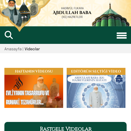
Anasayfa
|
Videolar
HAFTANIN VİDEOSU
EDİTÖRÜN SEÇTİĞİ VİDEO
Rastgele Videolar