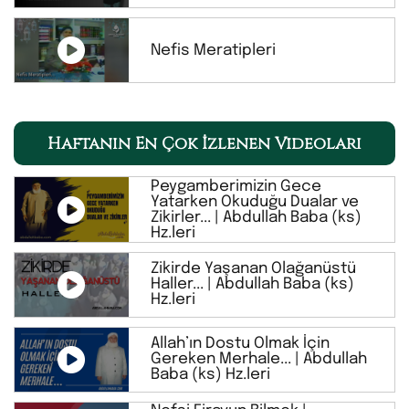
Nefis Meratipleri
Haftanın En Çok İzlenen Videoları
Peygamberimizin Gece
Yatarken Okuduğu Dualar ve
Zikirler... | Abdullah Baba (ks)
Hz.leri
Zikirde Yaşanan Olağanüstü
Haller... | Abdullah Baba (ks)
Hz.leri
Allah’ın Dostu Olmak İçin
Gereken Merhale... | Abdullah
Baba (ks) Hz.leri