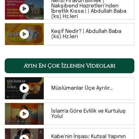
Nefsi Firavun Bilmek |
Nakşibend Hazretleri’nden
İbretlik Kıssa | | Abdullah Baba
(ks) Hz.leri
Keşif Nedir? | Abdullah Baba
(ks) Hz.leri
Ayın En Çok İzlenen Videoları
Müslümanlar Üçe Ayrılır…
İslam'a Göre Evlilik ve Kurtuluş
Yolu!
Kabe'nin İnşası: Kutsal Yapının