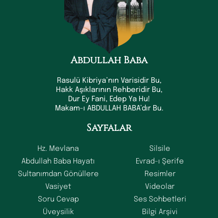
Abdullah Baba
Rasulü Kibriya’nın Varisidir Bu,
Hakk Aşıklarının Rehberidir Bu,
Dur Ey Fani, Edep Ya Hu!
Makam-ı ABDULLAH BABA’dır Bu.
Sayfalar
Hz. Mevlana
Silsile
Abdullah Baba Hayatı
Evrad-ı Şerife
Sultanımdan Gönüllere
Resimler
Vasiyet
Videolar
Soru Cevap
Ses Sohbetleri
Üveysilik
Bilgi Arşivi