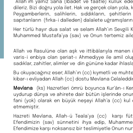
Allah’ım yalnız Sana (İbadet ve taatle) kulluk 
dileriz. Bizi doğru yola ilet. Hak ve gerçek olan yola
Peygamberlerin, salihlerin, sıddıkların, şehitl
sapıtanların (fırka-i dalleden) dalalete uğramışların 
Her türlü hayır dua salat ve selam Allah’ın Sevgili
Muhammed Mustafa’ya (sav) ve On
Allah ve Rasulüne olan aşk ve ittibâlarıyla manen i
varis-i enbiya olan şeriat-ı Ahmediyye ile amil olup 
sadıklar, zahitler, alimler ve din gününe kadar ihlasl
Bu okuyacağınız eser; Allah’ın (cc) kıymetli ve muhte
kibar-ı evliyadan Allah (cc) dostu Mevlana Celaleddin
Mevlana
(ks) Hazretleri ömrü boyunca Kur’ân-ı Ker
uydurup dünya ve ahirete dair bütün işlerinde onun
fani (yok) olarak en büyük neşeyi Allah’a (cc) kul
etmemiştir.
Hazreti Mevlana, Allah-ü Teala’ya (cc) karşı füt
Efendimizin (sav) sünnetini ihya edip, Muhamme
Efendimize karşı noksansız bir teslimiyetle Onun nur