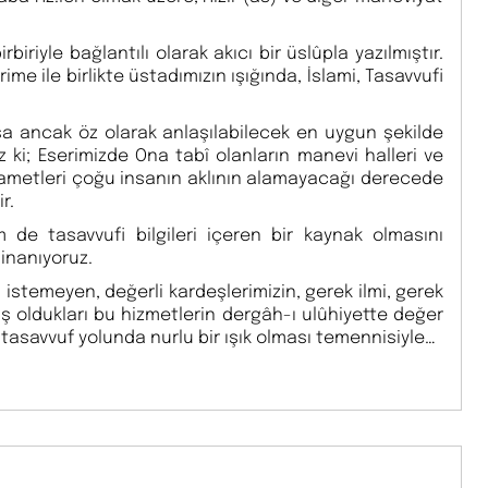
riyle bağlantılı olarak akıcı bir üslûpla yazılmıştır.
me ile birlikte üstadımızın ışığında, İslami, Tasavvufi
sa ancak öz olarak anlaşılabilecek en uygun şekilde
 ki; Eserimizde Ona tabî olanların manevi halleri ve
kerametleri çoğu insanın aklının alamayacağı derecede
r.
de tasavvufi bilgileri içeren bir kaynak olmasını
 inanıyoruz.
 istemeyen, değerli kardeşlerimizin, gerek ilmi, gerek
ış oldukları bu hizmetlerin dergâh-ı ulûhiyette değer
tasavvuf yolunda nurlu bir ışık olması temennisiyle…