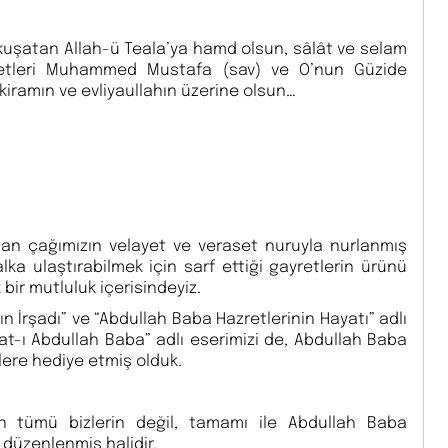
e kuşatan Allah-ü Teala’ya hamd olsun, sâlât ve selam
zretleri Muhammed Mustafa (sav) ve O’nun Güzide
iramın ve evliyaullahın üzerine olsun…
olan çağımızın velayet ve veraset nuruyla nurlanmış
lka ulaştırabilmek için sarf ettiği gayretlerin ürünü
bir mutluluk içerisindeyiz.
ın İrşadı” ve “Abdullah Baba Hazretlerinin Hayatı” adlı
t-ı Abdullah Baba” adlı eserimizi de, Abdullah Baba
lere hediye etmiş olduk.
ın tümü bizlerin değil, tamamı ile Abdullah Baba
düzenlenmiş halidir.