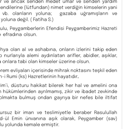
eder ve ancak senden medet umar ve senden yardım
, kendilerine (lütfundan) nimet verdiğin kimselerin yani
erin vb. olanların yoluna; gazaba uğramışların ve
yoluna değil. ( Fatiha S.)
 Kulu, Peygamberlerin Efendisi Peygamberimiz Hazreti
un tertemiz aile efradına olsun.
hya olan al ve ashabına, onların izlerini takip eden
nurlarıyla alemi aydınlatan arifler, abidler, aşıklar,
a onlara tabi olan kimseler üzerine olsun.
rem evliyaları içerisinde mihrak noktasını teşkil eden
-i Rumi (ks) Hazretlerinin hayatıdır
.
im’i, düsturu hakikat bilerek her hal ve amelini ona
 hükümlerinden ayrılmamış, zikir ve ibadet zevkinde
 olmakta bulmuş ondan gayrıya bir nefes bile iltifat
ursuz bir iman ve teslimiyetle beraber Rasulullah
d-ül Emin ünvanına aşık olarak, Peygamber (sav)
lu yolunda kemale ermiştir.