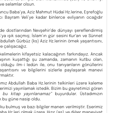
ve selamlar olsun.
ncu Baba’ya, Aziz Mahmut Hüdaî Hz.lerine, Eşrefoğlu
cı Bayram Veli’ye kadar binlerce evliyanın ocağıdır
dide dostlarından Nevşehir’de dünyayı şereflendirmiş
ya ışık saçmış; İslam’ın gür sesini Kur’an ve Sünnet
bdullah Gürbüz (ks) Aziz Hz.lerinin örnek yaşantısını,
ye çalışacağız.
elimelerin kifayetsiz kalacağının farkındayız. Ancak
laşının kuşattığı şu zamanda, zamanın kutbu olan,
lduğu ilm-i ledün ile, onu tanıyanların gönüllerini
şantısını ve bilgilerini sizlerle paylaşarak manevi
rmaktır.
ımız Abdullah Baba Hz.lerinin telkinleri üzere kaleme
rimizi yayınlamak istedik. Bizim bu gayretimizi gören
en bu kitap yayınlanamaz”
buyurdular. Üstadımızın
ak bu güne nasip oldu.
 bulmuş ve bazı bilgiler manen verilmiştir. Eserimiz
a Hz.leri olmak üzere, Hızır (as) ve diğer maneviyat