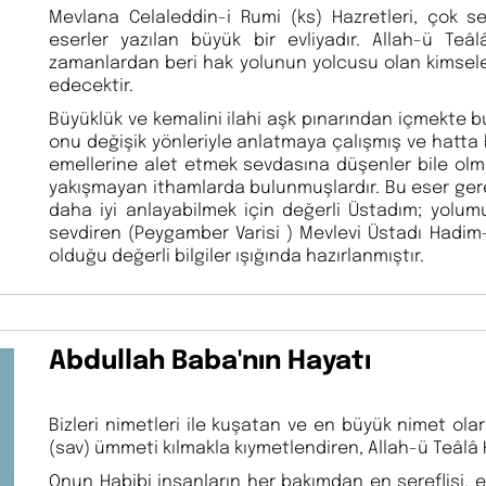
Mevlana Celaleddin-i Rumi (ks) Hazretleri, çok s
eserler yazılan büyük bir evliyadır. Allah-ü Te
zamanlardan beri hak yolunun yolcusu olan kimsel
edecektir.
Büyüklük ve kemalini ilahi aşk pınarından içmekte 
onu değişik yönleriyle anlatmaya çalışmış ve hatta
emellerine alet etmek sevdasına düşenler bile olm
yakışmayan ithamlarda bulunmuşlardır. Bu eser gere
daha iyi anlayabilmek için değerli Üstadım; yolu
sevdiren (Peygamber Varisi ) Mevlevi Üstadı Hadim-
olduğu değerli bilgiler ışığında hazırlanmıştır.
Abdullah Baba'nın Hayatı
Bizleri nimetleri ile kuşatan ve en büyük nimet 
(sav) ümmeti kılmakla kıymetlendiren, Allah-ü Teâlâ
Onun Habibi insanların her bakımdan en şereflisi, 