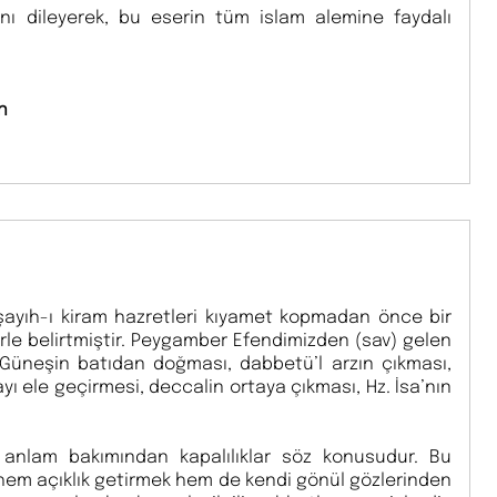
nı dileyerek, bu eserin tüm islam alemine faydalı
n
ayıh-ı kiram hazretleri kıyamet kopmadan önce bir
lerle belirtmiştir. Peygamber Efendimizden (sav) gelen
; Güneşin batıdan doğması, dabbetü’l arzın çıkması,
ı ele geçirmesi, deccalin ortaya çıkması, Hz. İsa’nın
e anlam bakımından kapalılıklar söz konusudur. Bu
 hem açıklık getirmek hem de kendi gönül gözlerinden