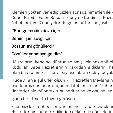
Alemleri yoktan var edip bizleri sonsuz nimetleri il
Onun Habibi Edibi Resulu Kibriya Efendimiz Ha
Ashabının, ve O’nun yolunda gelen bütün meşayıh-ı k
“Ben gelmedim dava için
Benim işim sevgi için
Dostun evi gönüllerdir
Gönüller yapmaya geldim”
Mısralarını kendine düstur edinmiş, bir hak ehli 
Abdullah Baba Hazretlerinin Hakk’dan aldıklarını, ha
olan bu eserimizi sizlerle paylaşmaktan dolayı büyük 
Yüce Allah’a şükürler olsun ki, “Hazretleri Mevlana’n
eserlerimizden sonra üçüncü kitabımız olan “Zuhura
Hazretlerinin mübarek ruhu şeriflerine ve onu seven
Şunu belirtmekte fayda görüyoruz ki;
Eserimizdeki sohbet metinleri ve soru cevaplar
Hazretlerinin mübarek dilinden dökülmüş cümlelerin 