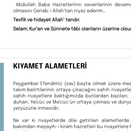
Abdullah Baba Hazretlerinin sevenlerinin devamı
olmasını Cenab-ı Allah’tan niyaz ederim…
Tevfik ve hidayet Allah’ tandır.
Selam; Kur’an ve Sünnete tâbi olanların üzerine olsu
KIYAMET ALAMETLERİ
Peygamber Efendimiz (sav) başta olmak üzere meş
takım belirtilerinin ortaya çıkacağını sahih rivayet
sahih rivayetlere baktığımızda bunlardan bazıları
duhan, Ye'cüc ve Me'cüc’ün ortaya çıkması ve dünyay
yeryüzüne inmesidir.
Ne var ki rivayetlerde dile getirilen alametlerd
bakımdan meşayıh-ı kiram hazretleri bu rivayetlere