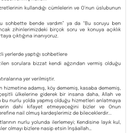
retlerinin kullandığı cümlelerin ve O’nun üslubunun
“Bu sohbette bende vardım” ya da “Bu soruyu ben
ak zihinlerimizdeki birçok soru ve konuya açıklık
taya çıktığına inanıyoruz.
li yerlerde yaptığı sohbetlere
ilen sorulara bizzat kendi ağzından vermiş olduğu
alarına yer verilmiştir.
ğın hizmetine adamış, köy dememiş, kasaba dememiş,
eşitli ülkelerine giderek bir insana daha, Allah ve
n bu nurlu yolda yapmış olduğu hizmetleri anlatmaya
lerin dahi kifayet etmeyeceğini bizler ve Onun
fine nail olmuş kardeşlerimiz de bileceklerdir...
rının nurlu yolunda ilerlemeyi; Kendisine layık kul,
ler olmayı bizlere nasip etsin İnşâallah…