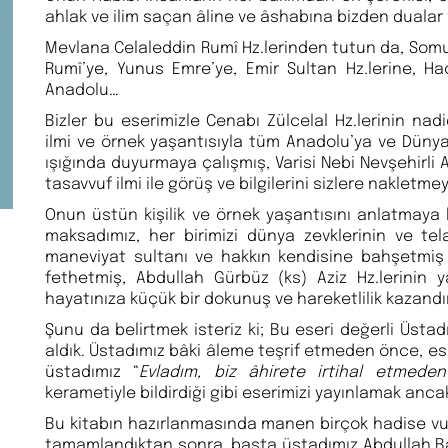
ahlak ve ilim saçan âline ve âshabına bizden dualar 
Mevlana Celaleddin Rumî Hz.lerinden tutun da, Somu
Rumî’ye, Yunus Emre’ye, Emir Sultan Hz.lerine, Ha
Anadolu…
Bizler bu eserimizle Cenabı Zülcelal Hz.lerinin na
ilmi ve örnek yaşantısıyla tüm Anadolu’ya ve Dünya’
ışığında duyurmaya çalışmış, Varisi Nebi Nevşehirli A
tasavvuf ilmi ile görüş ve bilgilerini sizlere nakletme
Onun üstün kişilik ve örnek yaşantısını anlatmaya k
maksadımız, her birimizi dünya zevklerinin ve te
maneviyat sultanı ve hakkın kendisine bahşetmiş o
fethetmiş, Abdullah Gürbüz (ks) Aziz Hz.lerinin ya
hayatınıza küçük bir dokunuş ve hareketlilik kazandı
Şunu da belirtmek isteriz ki; Bu eseri değerli Üstad
aldık. Üstadımız bâki âleme teşrif etmeden önce, ese
üstadımız “
Evladım, biz âhirete irtihal etmed
kerametiyle bildirdiği gibi eserimizi yayınlamak anc
Bu kitabın hazırlanmasında manen birçok hadise vuku
tamamlandıktan sonra, başta üstadımız Abdullah Bab