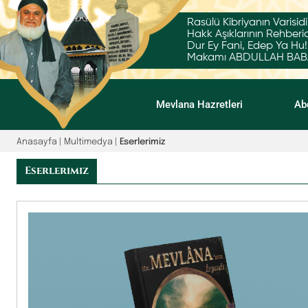
Rasülü Kibriyanın Varisidi
Hakk Aşıklarının Rehberid
Dur Ey Fani, Edep Ya Hu!
Makamı ABDULLAH BABA'
Mevlana Hazretleri
Ab
Anasayfa
| Multimedya |
Eserlerimiz
Eserlerimiz