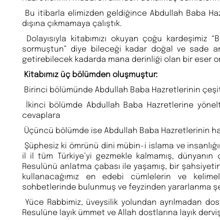
Bu itibarla elimizden geldiğince Abdullah Baba Haz
dışına çıkmamaya çalıştık.
Dolayısıyla kitabımızı okuyan çoğu kardeşimiz 
sormuştun” diye bileceği kadar doğal ve sade anc
getirebilecek kadarda mana derinliği olan bir eser or
Kitabımız üç bölümden oluşmuştur:
Birinci bölümünde Abdullah Baba Hazretlerinin çeşit
İkinci bölümde Abdullah Baba Hazretlerine yönelt
cevaplara
Üçüncü bölümde ise Abdullah Baba Hazretlerinin hatır
Şüphesiz ki ömrünü dini mübin-i islama ve insanlı
il il tüm Türkiye’yi gezmekle kalmamış, dünyanın ç
Resulünü anlatma çabası ile yaşamış, bir şahsiyeti
kullanacağımız en edebi cümlelerin ve kelime
sohbetlerinde bulunmuş ve feyzinden yararlanma şere
Yüce Rabbimiz, üveysilik yolundan ayrılmadan dostla
Resulüne layık ümmet ve Allah dostlarına layık derviş