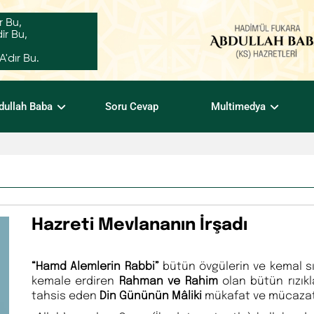
r Bu,
ir Bu,
dır Bu.
dullah Baba
Soru Cevap
Multimedya
Hazreti Mevlananın İrşadı
“Hamd Alemlerin Rabbi”
bütün övgülerin ve kemal sı
kemale erdiren
Rahman ve Rahim
olan bütün rızık
tahsis eden
Din Gününün Mâliki
mükafat ve mücaza