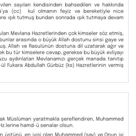
evilen sayılan kendisinden bahsedilen ve hakkında
âlâ’ya (cc) kul olmanın feyiz ve bereketiyle nice
ere ışık tutmuş bundan sonrada ışık tutmaya devam
bulan Mevlana Hazretlerinden çok kimseler söz etmiş,
 bunlar arasında o büyük Allah dostunu sinsi gaye ve
uş. Allah ve Rasulünün dostuna dil uzatarak ağır ve
k bu tür kimselere cevap, gerekse bu büyük evliyayı
muzu aydınlatan Mevlanamızı gerçek manada tanıtıp
ül Fukara Abdullah Gürbüz (ks) Hazretlerinin vermiş
olarak Müslüman yaratmakla şereflendiren, Muhammed
 Hz.lerine hamd-ü senalar olsun.
en üstünü, en iyisi olan Muhammed (sav) ve Onun iyi