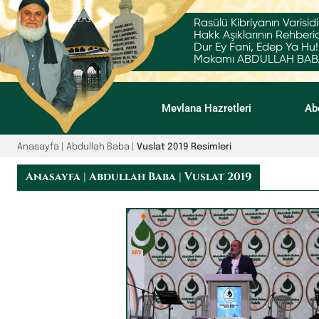
Rasülü Kibriyanın Varisidi
Hakk Aşıklarının Rehberid
Dur Ey Fani, Edep Ya Hu!
Makamı ABDULLAH BABA'
Mevlana Hazretleri
Ab
Anasayfa | Abdullah Baba |
Vuslat 2019 Resimleri
Anasayfa | Abdullah Baba | Vuslat 2019