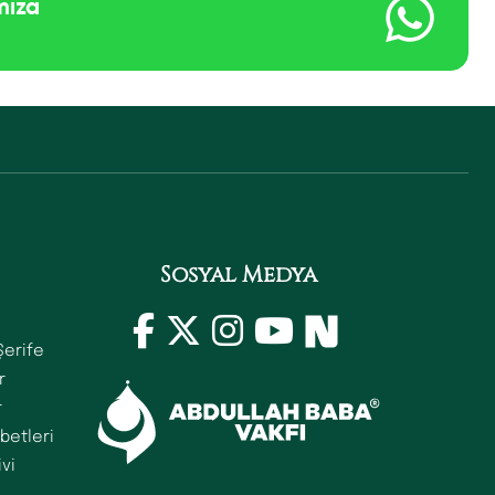
mıza
Sosyal Medya
Şerife
r
r
betleri
ivi