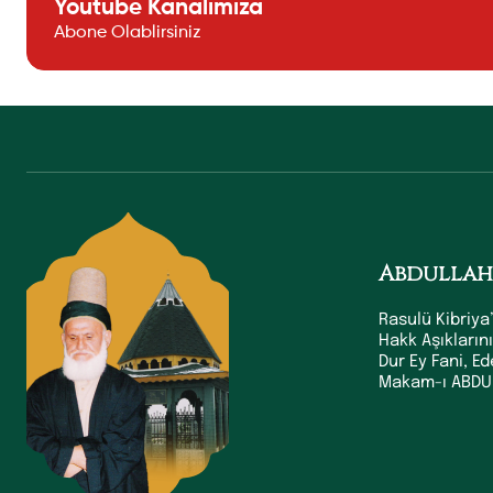
Youtube Kanalımıza
Abone Olablirsiniz
Abdullah
Rasulü Kibriya’
Hakk Aşıkların
Dur Ey Fani, E
Makam-ı ABDUL