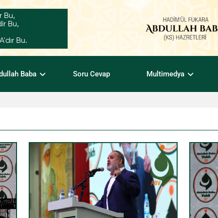
r Bu,
ir Bu,
dır Bu.
dullah Baba
Soru Cevap
Multimedya