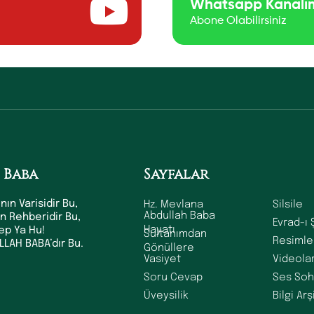
Whatsapp Kanalı
Abone Olabilirsiniz
 Baba
Sayfalar
Hz. Mevlana
Silsile
nın Varisidir Bu,
Abdullah Baba
ın Rehberidir Bu,
Evrad-ı 
Hayatı
dep Ya Hu!
Sultanımdan
Resimle
LAH BABA’dır Bu.
Gönüllere
Vasiyet
Videola
Soru Cevap
Ses Soh
Üveysilik
Bilgi Arş