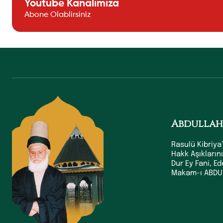
Youtube Kanalımıza
Abone Olablirsiniz
Abdullah
Rasulü Kibriya’
Hakk Aşıkların
Dur Ey Fani, E
Makam-ı ABDUL