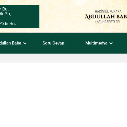
r Bu,
ir Bu,
dır Bu.
dullah Baba
Soru Cevap
Multimedya