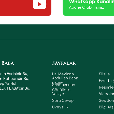
Whatsapp Kanalı
Abone Olabilirsiniz
 Baba
Sayfalar
Hz. Mevlana
Silsile
nın Varisidir Bu,
Abdullah Baba
ın Rehberidir Bu,
Evrad-ı 
Hayatı
dep Ya Hu!
Sultanımdan
Resimle
LAH BABA’dır Bu.
Gönüllere
Vasiyet
Videola
Soru Cevap
Ses Soh
Üveysilik
Bilgi Arş