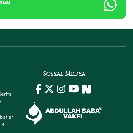
mıza
Sosyal Medya
Şerife
r
r
betleri
ivi