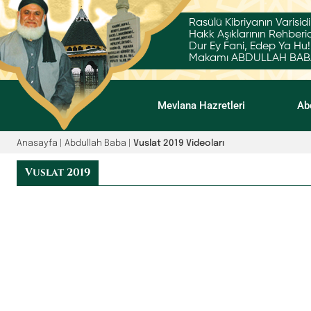
Rasülü Kibriyanın Varisidi
Hakk Aşıklarının Rehberid
Dur Ey Fani, Edep Ya Hu!
Makamı ABDULLAH BABA'
Mevlana Hazretleri
Ab
Anasayfa | Abdullah Baba |
Vuslat 2019 Videoları
Vuslat 2019