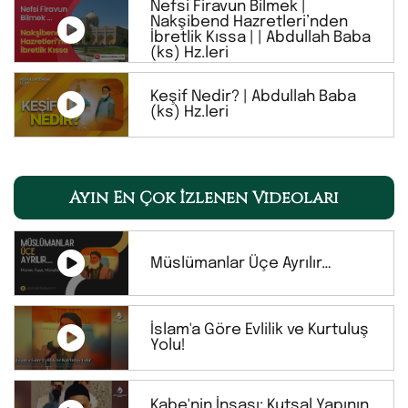
Nefsi Firavun Bilmek |
Nakşibend Hazretleri’nden
İbretlik Kıssa | | Abdullah Baba
(ks) Hz.leri
Keşif Nedir? | Abdullah Baba
(ks) Hz.leri
Ayın En Çok İzlenen Videoları
Müslümanlar Üçe Ayrılır…
İslam'a Göre Evlilik ve Kurtuluş
Yolu!
Kabe'nin İnşası: Kutsal Yapının