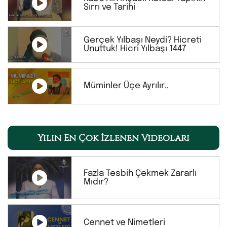
Sırrı ve Tarihi
Gerçek Yılbaşı Neydi? Hicreti
Unuttuk! Hicri Yılbaşı 1447
Müminler Üçe Ayrılır..
Yılın En Çok İzlenen Videoları
Fazla Tesbih Çekmek Zararlı
Mıdır?
Cennet ve Nimetleri