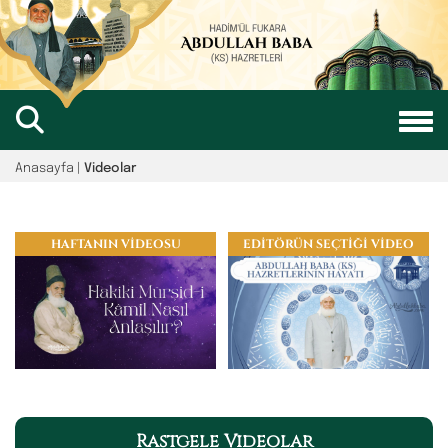
Anasayfa |
Videolar
HAFTANIN VİDEOSU
EDİTÖRÜN SEÇTİĞİ VİDEO
Rastgele Videolar