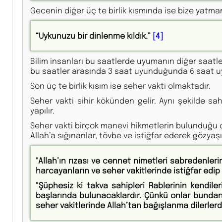
Gecenin diğer üç te birlik kısmında ise bize yatm
“Uykunuzu bir dinlenme kıldık.”
[4]
Bilim insanları bu saatlerde uyumanın diğer saat
bu saatler arasında 3 saat uyunduğunda 6 saat u
Son üç te birlik kısım ise seher vakti olmaktadır.
Seher vakti sihir kökünden gelir. Aynı şekilde sa
yapılır.
Seher vakti birçok manevi hikmetlerin bulunduğu ço
Allah’a sığınanlar, tövbe ve istiğfar ederek gözyaşı 
"Allah’ın rızası ve cennet nimetleri sabredenle
harcayanların ve seher vakitlerinde istiğfar edip 
"Şüphesiz ki takva sahipleri Rablerinin kendil
başlarında bulunacaklardır. Çünkü onlar bundan ö
seher vakitlerinde Allah’tan bağışlanma dilerlerdi