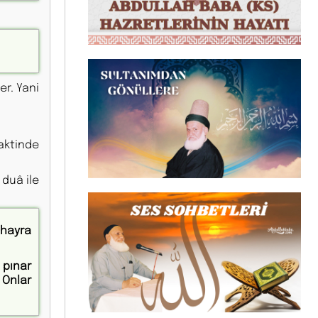
r. Yani
aktinde
 duâ ile
 hayra
 pınar
 Onlar