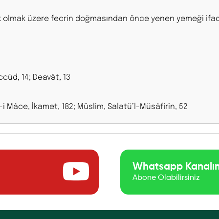
ık olmak üzere fecrin doğmasından önce yenen yemeği ifa
ccüd, 14; Deavât, 13
-i Mâce, İkamet, 182; Müslim, Salatü’l-Müsâfirîn, 52
Whatsapp Kanalı
Abone Olabilirsiniz