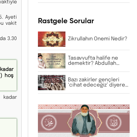
vaktiyle
şefaatçi kabul
etmektedir. Bu anlayış
doğru mudur?
. Ayeti
Rastgele Sorular
bu vakit
da 3.30
Zikrullahın Önemi Nedir?
Tasavvufta halife ne
demektir? Abdullah
 kadar
Baba’nın (ks) halifesi
olmadığı halde halifelik
i) hoş
iddiaları hakkında ne
Bazı zakirler gençleri
dersiniz?
‘cihat edeceğiz’ diyerek
topluyor. Bunların sizinle
bir ilgisi veya manen
a kadar
emir alma durumu var
mıdır?