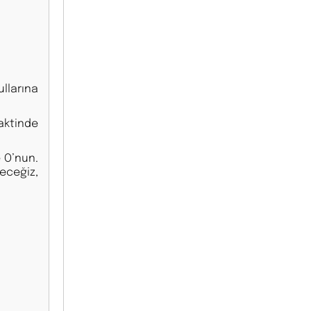
ullarına
vaktinde
 O’nun.
eceğiz,