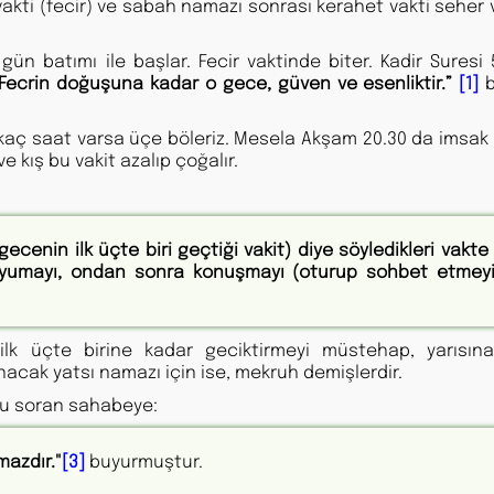
 vakti (fecir) ve sabah namazı sonrası kerahet vakti seher 
n batımı ile başlar. Fecir vaktinde biter. Kadir Suresi 5
“Fecrin doğuşuna kadar o gece, güven ve esenliktir.”
[1]
 kaç saat varsa üçe böleriz. Mesela Akşam 20.30 da imsak 
 kış bu vakit azalıp çoğalır.
ecenin ilk üçte biri geçtiği vakit) diye söyledikleri vakte
 uyumayı, ondan sonra konuşmayı (oturup sohbet etmey
ilk üçte birine kadar geciktirmeyi müstehap, yarısın
nacak yatsı namazı için ise, mekruh demişlerdir.
unu soran sahabeye:
mazdır."
[3]
buyurmuştur.