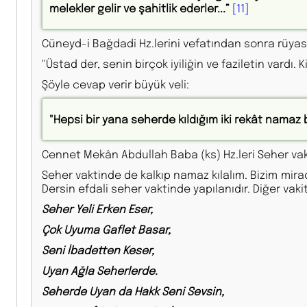
melekler gelir ve şahitlik ederler...”
[11]
Cüneyd-i Bağdadi Hz.lerini vefatından sonra rüyas
"Üstad der, senin birçok iyiliğin ve faziletin vardı.
Şöyle cevap verir büyük veli:
"Hepsi bir yana seherde kıldığım iki rekât namaz b
Cennet Mekân Abdullah Baba (ks) Hz.leri Seher vakti 
Seher vaktinde de kalkıp namaz kılalım. Bizim mir
Dersin efdali seher vaktinde yapılanıdır. Diğer vaki
Seher Yeli Erken Eser,
Çok Uyuma Gaflet Basar,
Seni İbadetten Keser,
Uyan Ağla Seherlerde.
Seherde Uyan da Hakk Seni Sevsin,