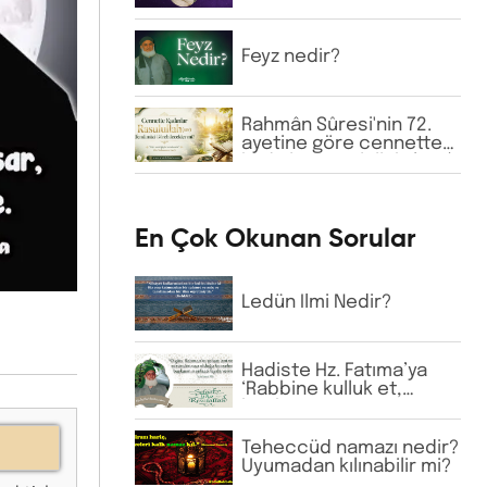
Hacı Bektaş-ı Velî ve
Hacı Bayram-ı Velî gibi
büyük zatların isimlerine
Feyz nedir?
günlük virdde neden
İhlâs ve Fâtiha
okunmaktadır?
Rahmân Sûresi'nin 72.
ayetine göre cennette
kadınlar Rasulullah (sav)
Efendimizi
görebilecekler mi?
En Çok Okunan Sorular
Ledün İlmi Nedir?
Hadiste Hz. Fatıma’ya
‘Rabbine kulluk et,
başkasına güvenme’
buyrulmuştur.
?
Günümüzde bazı
Teheccüd namazı nedir?
tarikatlarda dervişler
Uyumadan kılınabilir mi?
şeyhlerini her şartta