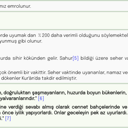
amız emrolunur.
lerde uyumak dan % 200 daha verimli olduğunu söylemektele
yunmuş gibi olunur.
hurda sihir kökünden gelir. Sahur
[5]
bildiği üzere seher v
k önemli bir vakittir. Seher vaktinde uyananlar, namaz ve
dökenler Kur'ân'da takdir edilmiştir.
rin, doğruluktan şaşmayanların, huzurda boyun bükenlerin,
yalvaranlarındır."
[6]
erine verdiği sevabı almış olarak cennet bahçelerinde ve
nce iyilik yapıyorlardı. Onlar geceleyin pek az uyurlardı.
."
[7]