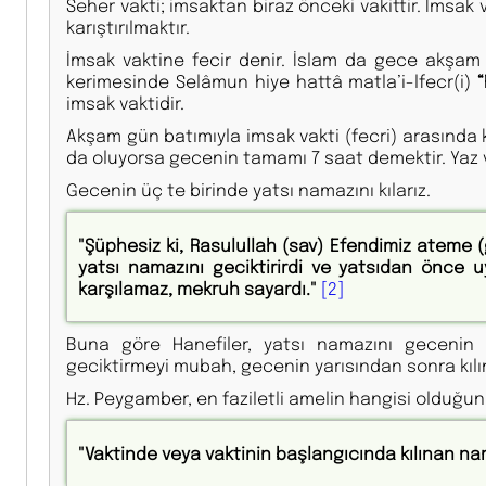
Seher vakti; imsaktan biraz önceki vakittir. İmsak
karıştırılmaktır.
İmsak vaktine fecir denir. İslam da gece akşam gü
kerimesinde Selâmun hiye hattâ matla’i-lfecr(i)
imsak vaktidir.
Akşam gün batımıyla imsak vakti (fecri) arasında
da oluyorsa gecenin tamamı 7 saat demektir. Yaz ve
Gecenin üç te birinde yatsı namazını kılarız.
"Şüphesiz ki, Rasulullah (sav) Efendimiz ateme (g
yatsı namazını geciktirirdi ve yatsıdan önce
karşılamaz, mekruh sayardı."
[2]
Buna göre Hanefiler, yatsı namazını gecenin 
geciktirmeyi mubah, gecenin yarısından sonra kılı
Hz. Peygamber, en faziletli amelin hangisi olduğ
"Vaktinde veya vaktinin başlangıcında kılınan na