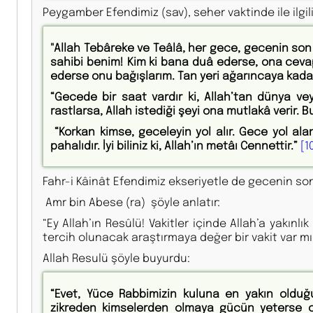
Peygamber Efendimiz (sav), seher vaktinde ile ilgili
"Allah Tebâreke ve Teâlâ, her gece, gecenin son
sahibi benim! Kim ki bana duâ ederse, ona cevap 
ederse onu bağışlarım. Tan yeri ağarıncaya kad
“Gecede bir saat vardır ki, Allah’tan dünya ve
rastlarsa, Allah istediği şeyi ona mutlakâ verir. B
“Korkan kimse, geceleyin yol alır. Gece yol alan 
pahalıdır. İyi biliniz ki, Allah’ın metâı Cennettir.”
[1
Fahr-i Kâinât Efendimiz ekseriyetle de gecenin so
Amr bin Abese (ra) şöyle anlatır:
“Ey Allah’ın Resûlü! Vakitler içinde Allah’a yakınl
tercih olunacak araştırmaya değer bir vakit var mı
Allah Resulü şöyle buyurdu:
“Evet, Yüce Rabbimizin kuluna en yakın olduğu
zikreden kimselerden olmaya gücün yeterse 