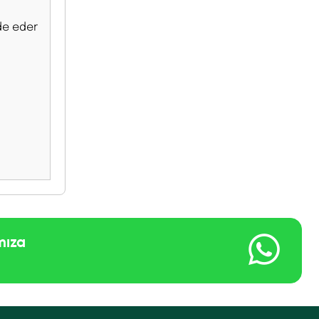
de eder
mıza