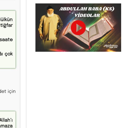
Mülkün
tiğfar
 saate
âı çok
det için
llah’ı
namaza