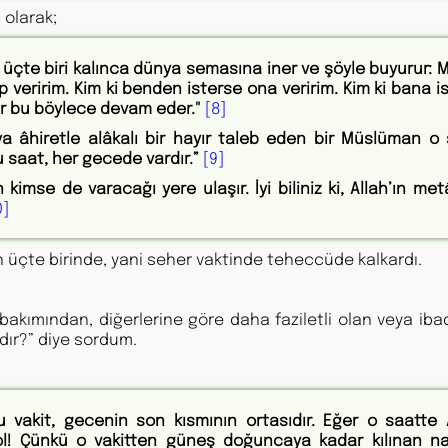
 olarak;
 üçte biri kalınca dünya semasına iner ve şöyle buyurur: 
veririm. Kim ki benden isterse ona veririm. Kim ki bana is
ar bu böylece devam eder."
[8]
ya âhiretle alâkalı bir hayır taleb eden bir Müslüman o
u saat, her gecede vardır.”
[9]
kimse de varacağı yere ulaşır. İyi biliniz ki, Allah’ın met
0]
n üçte birinde, yani seher vaktinde teheccüde kalkardı.
ık bakımından, diğerlerine göre daha faziletli olan veya iba
dır?” diye sordum.
 vakit, gecenin son kısmının ortasıdır. Eğer o saatte A
ol! Çünkü o vakitten güneş doğuncaya kadar kılınan 