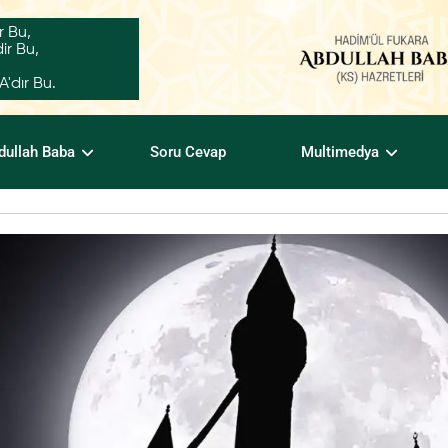
r Bu,
ir Bu,
dır Bu.
dullah Baba
Soru Cevap
Multimedya