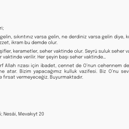
i;
lin, sıkıntınız varsa gelin, ne derdiniz varsa gelin diye, k
izzet, ikram bu demde olur.
eşifler, kerametler, seher vaktinde olur. Seyrü suluk seher 
r vaktinde verilir. Her şeyin başı seher vaktinde…
f Allah rızası için ibadet, cennet de O’nun cehennem de
e atar. Bizim yapacağımız kulluk vazifesi. Biz O’nu sev
e fırsat vermeyeceğiz. Buyurmaktadır.
; Nesâi, Mevakıyt 20