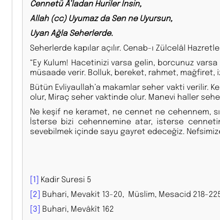
Cennetü Â’ladan Huriler İnsin,
Allah (cc) Uyumaz da Sen ne Uyursun,
Uyan Ağla Seherlerde.
Seherlerde kapılar açılır. Cenab-ı Zülcelâl Hazretler
“Ey Kulum! Hacetinizi varsa gelin, borcunuz varsa ge
müsaade verir. Bolluk, bereket, rahmet, mağfiret, 
Bütün Evliyaullah’a makamlar seher vakti verilir. K
olur, Miraç seher vaktinde olur. Manevi haller sehe
Ne keşif ne keramet, ne cennet ne cehennem, sır
İsterse bizi cehennemine atar, isterse cennetin
sevebilmek içinde sayu gayret edeceğiz. Nefsimiz
[1]
Kadir Suresi 5
[2]
Buhari, Mevakit 13-20, Müslim, Mesacid 218-225
[3]
Buhari, Mevâkît 162