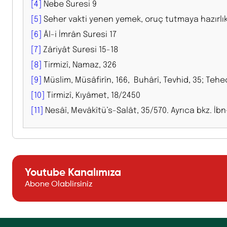
[4]
Nebe Suresi 9
[5]
Seher vakti yenen yemek, oruç tutmaya hazırl
[6]
Âl-i İmrân Suresi 17
[7]
Zâriyât Suresi 15-18
[8]
Tirmizî, Namaz, 326
[9]
Müslim, Müsâfirîn, 166, Buhârî, Tevhid, 35; Tehe
[10]
Tirmizî, Kıyâmet, 18/2450
[11]
Nesâî, Mevâkîtü’s-Salât, 35/570. Ayrıca bkz. İbn
Youtube Kanalımıza
Abone Olablirsiniz