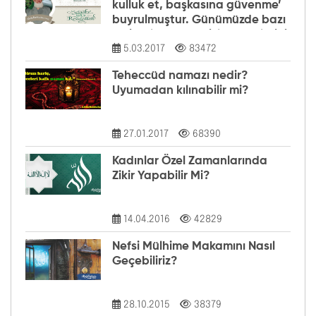
kulluk et, başkasına güvenme’
buyrulmuştur. Günümüzde bazı
tarikatlarda dervişler şeyhlerini
5.03.2017
83472
her şartta şefaatçi kabul
etmektedir. Bu anlayış doğru
Teheccüd namazı nedir?
mudur?
Uyumadan kılınabilir mi?
27.01.2017
68390
Kadınlar Özel Zamanlarında
Zikir Yapabilir Mi?
14.04.2016
42829
Nefsi Mülhime Makamını Nasıl
Geçebiliriz?
28.10.2015
38379