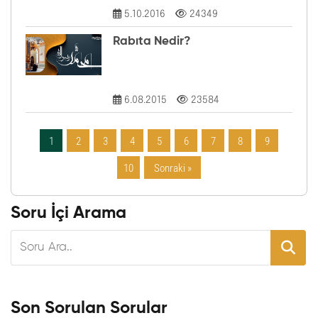
5.10.2016
24349
Rabıta Nedir?
6.08.2015
23584
1
2
3
4
5
6
7
8
9
10
Sonraki »
Soru İçi Arama
Son Sorulan Sorular