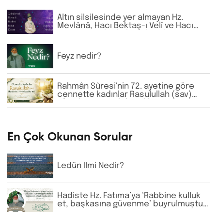
Altın silsilesinde yer almayan Hz.
Mevlânâ, Hacı Bektaş-ı Velî ve Hacı
Bayram-ı Velî gibi büyük zatların
isimlerine günlük virdde neden İhlâs
ve Fâtiha okunmaktadır?
Feyz nedir?
Rahmân Sûresi'nin 72. ayetine göre
cennette kadınlar Rasulullah (sav)
Efendimizi görebilecekler mi?
En Çok Okunan Sorular
Ledün İlmi Nedir?
Hadiste Hz. Fatıma’ya ‘Rabbine kulluk
et, başkasına güvenme’ buyrulmuştur.
Günümüzde bazı tarikatlarda dervişler