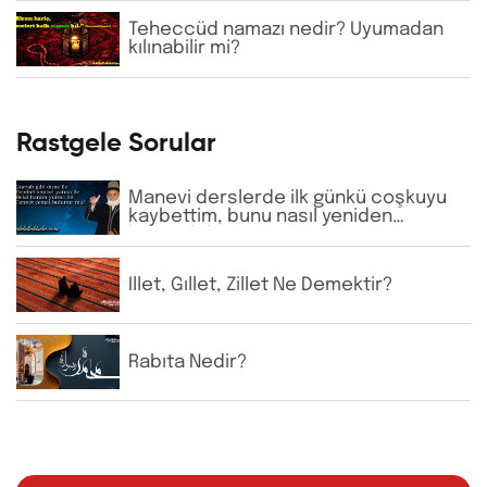
şeyhlerini her şartta şefaatçi kabul
etmektedir. Bu anlayış doğru mudur?
Teheccüd namazı nedir? Uyumadan
kılınabilir mi?
Rastgele Sorular
Manevi derslerde ilk günkü coşkuyu
kaybettim, bunu nasıl yeniden
kazanabilirim?
İllet, Gıllet, Zillet Ne Demektir?
Rabıta Nedir?