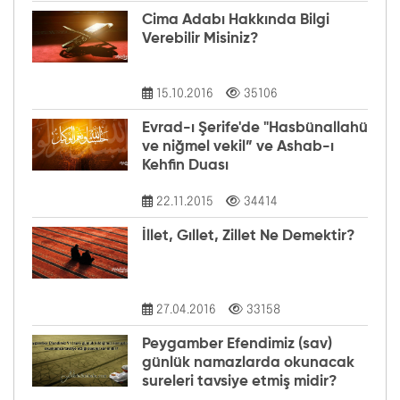
Cima Adabı Hakkında Bilgi
Verebilir Misiniz?
15.10.2016
35106
Evrad-ı Şerife'de "Hasbünallahü
ve niğmel vekil” ve Ashab-ı
Kehfin Duası
22.11.2015
34414
İllet, Gıllet, Zillet Ne Demektir?
27.04.2016
33158
Peygamber Efendimiz (sav)
günlük namazlarda okunacak
sureleri tavsiye etmiş midir?