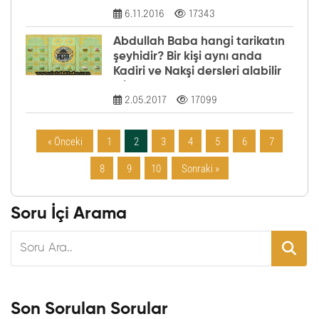
6.11.2016
17343
Abdullah Baba hangi tarikatın
şeyhidir? Bir kişi aynı anda
Kadiri ve Nakşi dersleri alabilir
mi?
2.05.2017
17099
« Önceki
1
2
3
4
5
6
7
8
9
10
Sonraki »
Soru İçi Arama
Son Sorulan Sorular