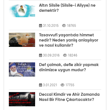
Altın Silsile (Silsile-i Aliyye) ne
demektir?
31.10.2015
18765
Tasavvufî yaşantıda himmet
nedir? Neden yanlış anlaşılıyor
ve nasıl kullanılır?
30.09.2016
18246
Def çalmak, defle zikir yapmak
dinimizce uygun mudur?
3.01.2021
17755
Deccal Kimdir ve Ahir Zamanda
Nasıl Bir Fitne Çıkartacaktır?