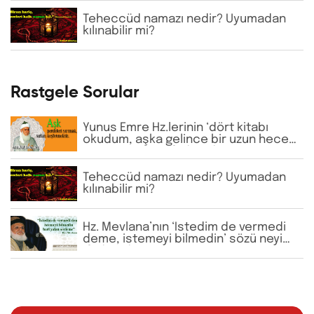
şeyhlerini her şartta şefaatçi kabul
etmektedir. Bu anlayış doğru mudur?
Teheccüd namazı nedir? Uyumadan
kılınabilir mi?
Rastgele Sorular
Yunus Emre Hz.lerinin ‘dört kitabı
okudum, aşka gelince bir uzun hece
imiş’ sözü neyi ifade eder?
Teheccüd namazı nedir? Uyumadan
kılınabilir mi?
Hz. Mevlana’nın ‘İstedim de vermedi
deme, istemeyi bilmedin’ sözü neyi
ifade eder?