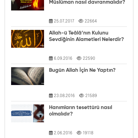
Müslüman nasıl davranmalıdır?
25.07.2017
22664
Allah-ü Teâlâ’nın Kulunu
Sevdiğinin Alametleri Nelerdir?
6.09.2016
22590
Bugün Allah İçin Ne Yaptın?
23.08.2016
21589
Hanımların tesettürü nasıl
olmalıdır?
2.06.2016
19118