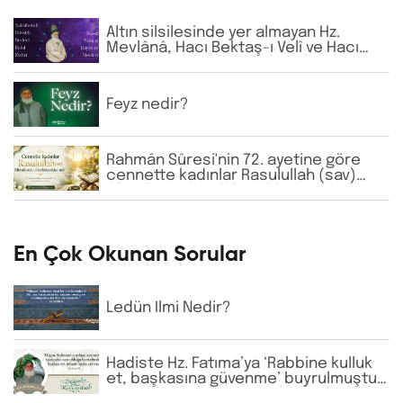
Altın silsilesinde yer almayan Hz.
Mevlânâ, Hacı Bektaş-ı Velî ve Hacı
Bayram-ı Velî gibi büyük zatların
isimlerine günlük virdde neden İhlâs
ve Fâtiha okunmaktadır?
Feyz nedir?
Rahmân Sûresi'nin 72. ayetine göre
cennette kadınlar Rasulullah (sav)
Efendimizi görebilecekler mi?
En Çok Okunan Sorular
Ledün İlmi Nedir?
Hadiste Hz. Fatıma’ya ‘Rabbine kulluk
et, başkasına güvenme’ buyrulmuştur.
Günümüzde bazı tarikatlarda dervişler