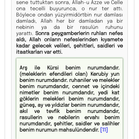
sene tuttuktan sonra, Allah-u Azze ve Celle
ona tecelli buyurunca, o nur ter attı.
Böylece ondan yüzyirmidörtbin nur damlası
damladı, Allah her bir damladan ya bir
nebinin ya da bir rasulün ruhunu
yarattı.
Sonra peygamberlerin ruhları nefes
aldı, Allah onların nefeslerinden kıyamete
kadar gelecek velileri, şehitleri, saidleri ve
itaatkarları var etti.
Arş ile Kürsi benim nurumdandır.
(meleklerin efendileri olan) Kerubiy yun
benim nurumdandır. ruhaniler ve melekler
benim nurumdandır, cennet ve içindeki
nimetler benim nurumdandır, yedi kat
göklerin melekleri benim nurumdandır,
güneş, ay ve yıldız­lar benim nurumdandır,
akıl ve tevfik benim nurumdandır,
rasullerin ve nebilerin ervahı benim
nurumdandır, şehitler, saidler ve salihler
benim nurumun mahsulündendir.
[11]