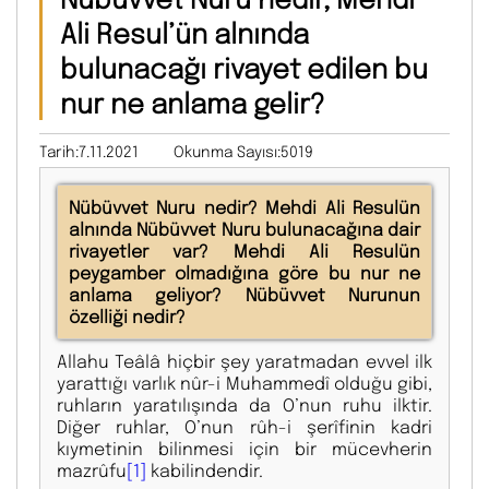
Ali Resul’ün alnında
bulunacağı rivayet edilen bu
nur ne anlama gelir?
Tarih:7.11.2021
Okunma Sayısı:5019
Nübüvvet Nuru nedir? Mehdi Ali Resulün
alnında Nübüvvet Nuru bulunacağına dair
rivayetler var? Mehdi Ali Resulün
peygamber olmadığına göre bu nur ne
anlama geliyor? Nübüvvet Nurunun
özelliği nedir?
Allahu Teâlâ hiçbir şey yaratmadan evvel ilk
yarattığı varlık nûr-i Muhammedî olduğu gibi,
ruhların yaratılışında da O’nun ruhu ilktir.
Diğer ruhlar, O’nun rûh-i şerîfinin kadri
kıymetinin bilinmesi için bir mücevherin
mazrûfu
[1]
kabilindendir.