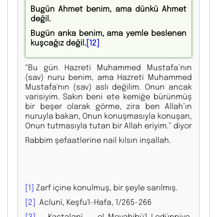
Bugün Ahmet benim, ama dünkü Ahmet
değil.
Bugün anka benim, ama yemle beslenen
kuşcağız değil.
[12]
“Bu gün Hazreti Muhammed Mustafa’nın
(sav) nuru benim, ama Hazreti Muhammed
Mustafa'nın (sav) aslı değilim. Onun ancak
varisiyim. Sakın beni ete kemiğe bürünmüş
bir beşer olarak görme, zira ben Allah’ın
nuruyla bakan, Onun konuşmasıyla konuşan,
Onun tutmasıyla tutan bir Allah eriyim.” diyor
Rabbim şefaatlerine nail kılsın inşallah.
[1]
Zarf içine konulmuş, bir şeyle sarılmış.
[2]
Aclunî, Keşfu'l-Hafa, 1/265-266
[3]
Kastalanî, el-Mevahibü'l-Ledünniye,