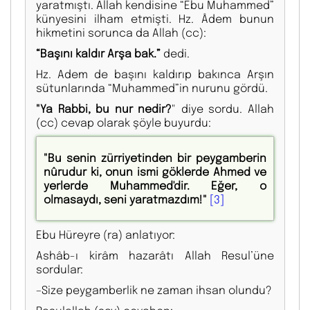
yaratmıştı. Allah kendisine “Ebu Muhammed”
künyesini ilham etmişti. Hz. Âdem bunun
hikmetini sorunca da Allah (cc):
“Başını kaldır Arşa bak.”
dedi.
Hz. Adem de başını kaldırıp bakınca Arşın
sütunlarında “Muhammed”in nurunu gördü.
"Ya Rabbi, bu nur nedir?
" diye sordu. Allah
(cc) cevap olarak şöyle buyurdu:
"Bu senin zürriyetinden bir peygamberin
nûrudur ki, onun ismi göklerde Ahmed ve
yerlerde Muhammed'dir. Eğer, o
olmasaydı, seni yaratmazdım!"
[3]
Ebu Hüreyre (ra) anlatıyor:
Ashâb-ı kirâm hazarâtı Allah Resul’üne
sordular:
–Size peygamberlik ne zaman ihsan olundu?