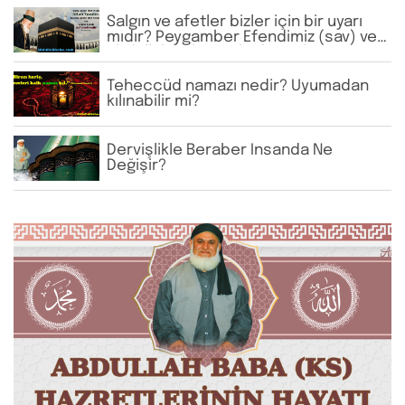
Salgın ve afetler bizler için bir uyarı
mıdır? Peygamber Efendimiz (sav) ve
Abdullah Baba Hz. bu konuda ne
tavsiye etmiştir?
Teheccüd namazı nedir? Uyumadan
kılınabilir mi?
Dervişlikle Beraber İnsanda Ne
Değişir?