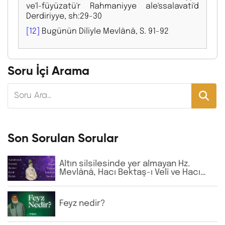
ve'l-füyüzatü'r Rahmaniyye ale'ssalavati'd
Derdiriyye, sh:29-30
[12]
Bugünün Diliyle Mevlânâ, S. 91-92
Soru İçi Arama
Son Sorulan Sorular
Altın silsilesinde yer almayan Hz.
Mevlânâ, Hacı Bektaş-ı Velî ve Hacı
Bayram-ı Velî gibi büyük zatların
isimlerine günlük virdde neden İhlâs
ve Fâtiha okunmaktadır?
Feyz nedir?