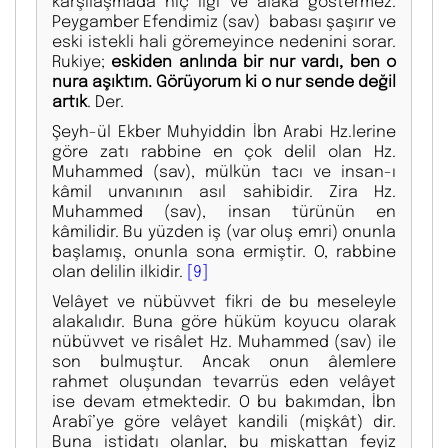
karşılaşmada hiç ilgi ve alaka göstermez.
Peygamber Efendimiz (sav) babası şaşırır ve
eski istekli hali göremeyince nedenini sorar.
Rukiye;
eskiden anlında bir nur vardı, ben o
nura aşıktım. Görüyorum ki o nur sende değil
artık
. Der.
Şeyh-ül Ekber Muhyiddin İbn Arabi Hz.lerine
göre zatı rabbine en çok delil olan Hz.
Muhammed (sav), mülkün tacı ve insan-ı
kâmil unvanının asıl sahibidir. Zira Hz.
Muhammed (sav), insan türünün en
kâmilidir. Bu yüzden iş (var oluş emri) onunla
başlamış, onunla sona ermiştir. O, rabbine
olan delilin ilkidir.
[9]
Velâyet ve nübüvvet fikri de bu meseleyle
alakalıdır. Buna göre hüküm koyucu olarak
nübüvvet ve risâlet Hz. Muhammed (sav) ile
son bulmuştur. Ancak onun âlemlere
rahmet oluşundan tevarrüs eden velâyet
ise devam etmektedir. O bu bakımdan, İbn
Arabî’ye göre velâyet kandili (mişkât) dir.
Buna istidatı olanlar, bu mişkattan feyiz