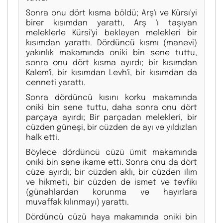
Sonra onu dört kısma böldü; Arş'ı ve Kürsı'yi
birer kısımdan yarattı, Arş 'ı taşıyan
meleklerle Kürsi'yi bekleyen melekleri bir
kısımdan yarattı. Dördüncü kısmı (manevi)
yakınlık makamında oniki bin sene tuttu,
sonra onu dört kısma ayırdı; bir kısımdan
Kalem'i, bir kı­sımdan Levh'i, bir kısımdan da
cenneti yarattı.
Sonra dördüncü kısını korku makamında
oniki bin sene tuttu, daha sonra onu dört
parçaya ayırdı; Bir parçadan melekleri, bir
cüzden güneşi, bir cüzden de ayı ve yıldızlan
halk etti.
Böylece dördüncü cüzü ümit makamında
oniki bin sene ikame etti. Sonra onu da dört
cüze ayırdı; bir cüzden aklı, bir cüzden ilim
ve hikmeti, bir cüzden de ismet ve tevfikı
(günahlardan korunma ve hayırlara
muvaffak kılınmayı) yarattı.
Dördüncü cüzü haya makamında oniki bin