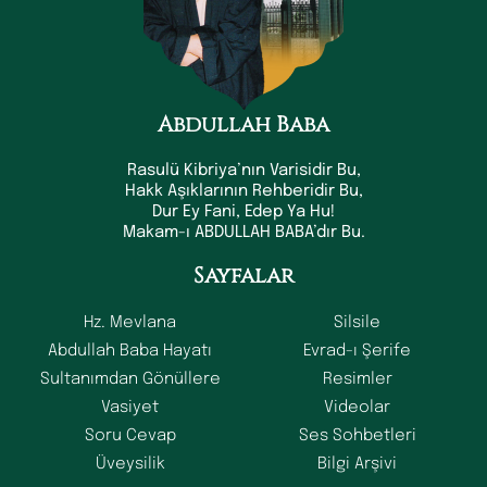
Abdullah Baba
Rasulü Kibriya’nın Varisidir Bu,
Hakk Aşıklarının Rehberidir Bu,
Dur Ey Fani, Edep Ya Hu!
Makam-ı ABDULLAH BABA’dır Bu.
Sayfalar
Hz. Mevlana
Silsile
Abdullah Baba Hayatı
Evrad-ı Şerife
Sultanımdan Gönüllere
Resimler
Vasiyet
Videolar
Soru Cevap
Ses Sohbetleri
Üveysilik
Bilgi Arşivi