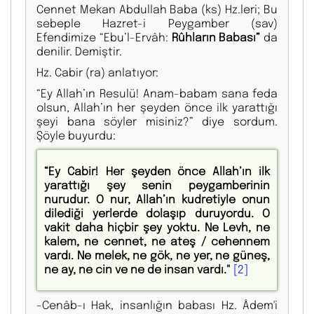
Cennet Mekan Abdullah Baba (ks) Hz.leri; Bu
sebeple Hazret-i Peygamber (sav)
Efendimize “Ebu’l-Ervâh:
Rûhların Babası”
da
denilir. Demiştir.
Hz. Cabir (ra) anlatıyor:
“Ey Allah’ın Resulü! Anam-babam sana feda
olsun, Allah’ın her şeyden önce ilk yarattığı
şeyi bana söyler misiniz?” diye sordum.
Şöyle buyurdu:
“Ey Cabir! Her şeyden önce Allah’ın ilk
yarattığı şey senin peygamberinin
nurudur. O nur, Allah’ın kudretiyle onun
dilediği yerlerde dolaşıp duruyordu. O
vakit daha hiçbir şey yoktu. Ne Levh, ne
kalem, ne cennet, ne ateş / cehennem
vardı. Ne melek, ne gök, ne yer, ne güneş,
ne ay, ne cin ve ne de insan vardı."
[2]
-Cenâb-ı Hak, insanlığın babası Hz. Âdem'i