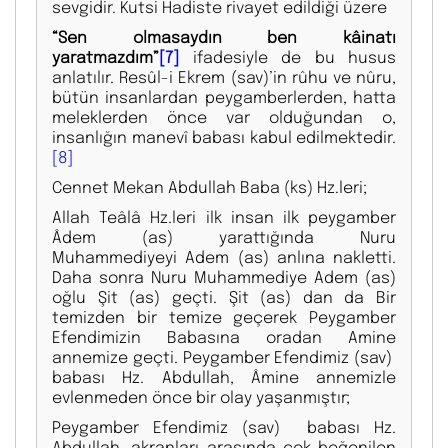
sevgidir. Kutsi Hadiste rivayet edildiği üzere
“Sen olmasaydın ben kâinatı
yaratmazdım”
[7]
ifadesiyle de bu husus
anlatılır. Resûl-i Ekrem (sav)’in rûhu ve nûru,
bütün insanlardan peygamberlerden, hatta
meleklerden önce var olduğundan o,
insanlığın manevî babası kabul edilmektedir.
[8]
Cennet Mekan Abdullah Baba (ks) Hz.leri;
Allah Teâlâ Hz.leri ilk insan ilk peygamber
Âdem (as) yarattığında Nuru
Muhammediyeyi Adem (as) anlına nakletti.
Daha sonra Nuru Muhammediye Adem (as)
oğlu Şit (as) geçti. Şit (as) dan da Bir
temizden bir temize geçerek Peygamber
Efendimizin Babasına oradan Amine
annemize geçti. Peygamber Efendimiz (sav)
babası Hz. Abdullah, Âmine annemizle
evlenmeden önce bir olay yaşanmıştır;
Peygamber Efendimiz (sav) babası Hz.
Abdullah, akranları arasında çok beğenilen