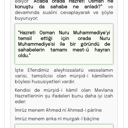
ediyor
“Acaba orada Hazreti Osman ne
konuştu da sahabe ne anladı?”
ve
devamında sualini cevaplayarak ve şöyle
buyuruyor;
“Hazreti Osman Nuru Muhammediye’yi
temsil ettiği için orada Nuru
Muhammediye’si ile bir göründü de
sahabelerin tamamı mest-ü hayran
oldu.”
İşte Efendimiz aleyhissalatü vesselamın
varisi, temsilcisi olan mürşid-i kâmillerin
böylesi hususiyetleri vardır.
Kendisi de mürşid-i kâmil olan Mevlana
Hazretlerinin şu ifadeleri bunu daha iyi izah
eder:
İmrûz menem Ahmed nî Ahmed-i pârîne
İmrûz menem anka nî murgak-l bâçîne