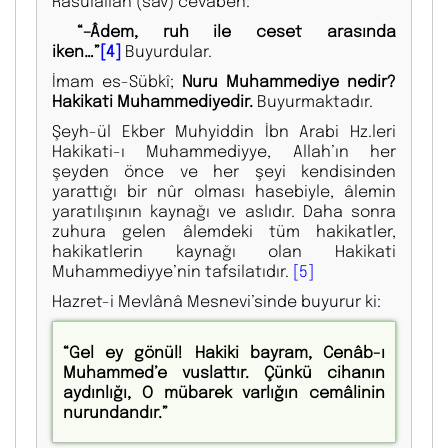
Rasulallah (sav) cevaben:
“–Âdem, ruh ile ceset arasında
iken…”
[4]
Buyurdular.
İmam es-Sübkî;
Nuru Muhammediye nedir?
Hakikati Muhammediyedir.
Buyurmaktadır.
Şeyh-ül Ekber Muhyiddin İbn Arabi Hz.leri
Hakikati-ı Muhammediyye, Allah’ın her
şeyden önce ve her şeyi kendisinden
yarattığı bir nûr olması hasebiyle, âlemin
yaratılışının kaynağı ve aslıdır. Daha sonra
zuhura gelen âlemdeki tüm hakikatler,
hakikatlerin kaynağı olan Hakikati
Muhammediyye’nin tafsilatıdır.
[5]
Hazret-i Mevlânâ Mesnevi’sinde buyurur ki:
“Gel ey gönül! Hakiki bayram, Cenâb-ı
Muhammed’e vuslattır. Çünkü cihanın
aydınlığı, O mübarek varlığın cemâlinin
nurundandır.”