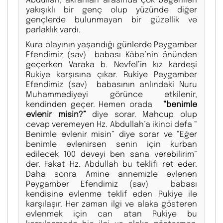
yakışıklı bir genç olup yüzünde diğer
gençlerde bulunmayan bir güzellik ve
parlaklık vardı.
Kura olayının yaşandığı günlerde Peygamber
Efendimiz (sav) babası Kâbe’nin önünden
geçerken Varaka b. Nevfel’in kız kardeşi
Rukiye karşısına çıkar. Rukiye Peygamber
Efendimiz (sav) babasının anlındaki Nuru
Muhammediyeyi görünce etkilenir,
kendinden geçer. Hemen orada
“benimle
evlenir misin?”
diye sorar. Mahcup olup
cevap veremeyen Hz. Abdullah’a ikinci defa “
Benimle evlenir misin” diye sorar ve “Eğer
benimle evlenirsen senin için kurban
edilecek 100 deveyi ben sana verebilirim”
der. Fakat Hz. Abdullah bu teklifi ret eder.
Daha sonra Amine annemizle evlenen
Peygamber Efendimiz (sav) babası
kendisine evlenme teklif eden Rukiye ile
karşılaşır. Her zaman ilgi ve alaka gösteren
evlenmek için can atan Rukiye bu