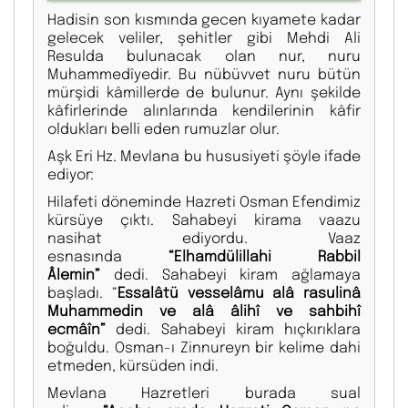
Hadisin son kısmında gecen kıyamete kadar
gelecek veliler, şehitler gibi Mehdi Ali
Resulda bulunacak olan nur, nuru
Muhammedîyedir. Bu nübüvvet nuru bütün
mürşidi kâmillerde de bulunur. Aynı şekilde
kâfirlerinde alınlarında kendilerinin kâfir
oldukları belli eden rumuzlar olur.
Aşk Eri Hz. Mevlana bu hususiyeti şöyle ifade
ediyor:
Hilafeti döneminde Hazreti Osman Efendimiz
kürsüye çıktı. Sahabeyi kirama vaazu
nasihat ediyordu. Vaaz
esnasında
“Elhamdülillahi Rabbil
Âlemin”
dedi. Sahabeyi kiram ağlamaya
başladı. “
Essalâtü vesselâmu alâ rasulinâ
Muhammedin ve alâ âlihî ve sahbihî
ecmâîn”
dedi. Sahabeyi kiram hıçkırıklara
boğuldu. Osman-ı Zinnureyn bir kelime dahi
etmeden, kürsüden indi.
Mevlana Hazretleri burada sual