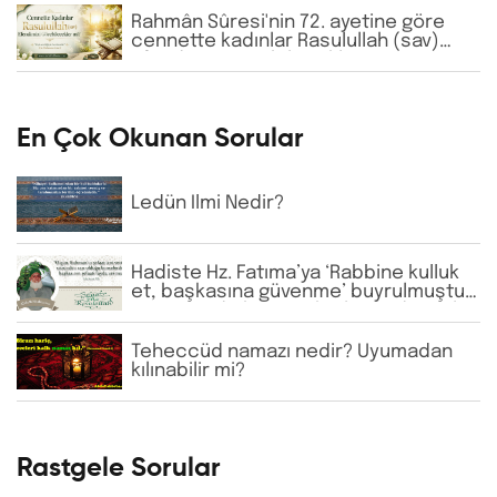
Rahmân Sûresi'nin 72. ayetine göre
cennette kadınlar Rasulullah (sav)
Efendimizi görebilecekler mi?
En Çok Okunan Sorular
Ledün İlmi Nedir?
Hadiste Hz. Fatıma’ya ‘Rabbine kulluk
et, başkasına güvenme’ buyrulmuştur.
Günümüzde bazı tarikatlarda dervişler
şeyhlerini her şartta şefaatçi kabul
etmektedir. Bu anlayış doğru mudur?
Teheccüd namazı nedir? Uyumadan
kılınabilir mi?
Rastgele Sorular