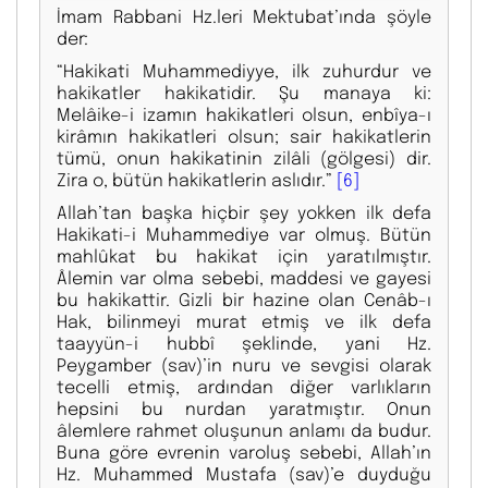
İmam Rabbani Hz.leri Mektubat’ında şöyle
der:
“Hakikati Muhammediyye, ilk zuhurdur ve
hakikatler hakikatidir. Şu manaya ki:
Melâike-i izamın hakikatleri olsun, enbîya-ı
kirâmın hakikatleri olsun; sair hakikatlerin
tümü, onun hakikatinin zilâli (gölgesi) dir.
Zira o, bütün hakikatlerin aslıdır.”
[6]
Allah’tan başka hiçbir şey yokken ilk defa
Hakikati-i Muhammediye var olmuş. Bütün
mahlûkat bu hakikat için yaratılmıştır.
Âlemin var olma sebebi, maddesi ve gayesi
bu hakikattir. Gizli bir hazine olan Cenâb-ı
Hak, bilinmeyi murat etmiş ve ilk defa
taayyün-i hubbî şeklinde, yani Hz.
Peygamber (sav)’in nuru ve sevgisi olarak
tecelli etmiş, ardından diğer varlıkların
hepsini bu nurdan yaratmıştır. Onun
âlemlere rahmet oluşunun anlamı da budur.
Buna göre evrenin varoluş sebebi, Allah’ın
Hz. Muhammed Mustafa (sav)’e duyduğu