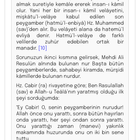
almak suretiyle kemâle ererek insan-ı kâmil
olur. Yani her bir insan-ı kâmil velâyetini,
mişkâtu’l-velâye kabul edilen son
peygamber (hatmü’l-enbiyâ) Hz. Muhammed
(sav)’den alır. Bu velâyeti alana da hatemü’l
evliyâ denir. Hatmü’l-velâye de farklı
velîlerde zuhûr edebilen ortak bir
manadır.
[10]
Sorunuzun ikinci kısmına gelirsek, Mehdi Ali
Resulün alnında bulunan nur Başta bütün
peygamberlerde, sahabeyi kiramda, mürşidi
kâmillerde bulunan nurdur.
Hz. Cabir (ra) rivayetine göre; Ben Rasulallah
(sav) e Allah-u Teâlâ’nın yaratmış olduğu ilk
şeyi sorduğumda:
''Ey Cabir! O, senin peygamberinin nurudur!
Allah önce onu yarattı, sonra bütün hayırları
onda yarattı, her şeyi ondan sonra yarattı.
Onu yarattığı zaman (manevi) yakınlık
makamında huzurunda onu on iki bin sene
tuttu.