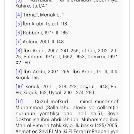
Kahire, ts.1/47
[4]
Tirmizî, Menâkıb, 1
[5]
İbn Arabî, ts.a: I, 118
[6]
Rabbânî, 1977: II, 1651
[7]
Aclûnî, 2001: II, 148
[8]
İbn Arabî, 2007: 241-255; el-Cîlî, 2012: 20-
25; Rabbânî, 1977: II, 1652-1653; Demirci, 1997:
XV, 180
[9]
İbn Arabî, 2007: 255; İbn Arabî, ts: II, 104;
Küçük, 155
[10]
Konuk, 2011, I, 218-223; Doğrul, 1948; 85-
86; Küçük, 162; Uysal, 2001: 274-283
[11]
Cüz'ül-mefkud minel-musannef
Muhammed (Sallallahu aleyhi ve sellem)in
nurunun yaratılışı babı no:1 sh:51, Şeyh
Doktor isa ibni abdillah ibni Muhammed ibni
Mani'el Hımyeri tahkikiyle ilk baskı 1425/2005;
Ahmet es Savi El Maliki El Esrarü'r Rabbaniyye