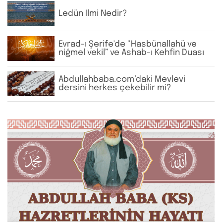
Ledün İlmi Nedir?
Evrad-ı Şerife'de "Hasbünallahü ve
niğmel vekil” ve Ashab-ı Kehfin Duası
Abdullahbaba.com’daki Mevlevi
dersini herkes çekebilir mi?