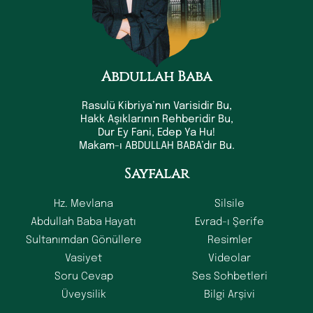
Abdullah Baba
Rasulü Kibriya’nın Varisidir Bu,
Hakk Aşıklarının Rehberidir Bu,
Dur Ey Fani, Edep Ya Hu!
Makam-ı ABDULLAH BABA’dır Bu.
Sayfalar
Hz. Mevlana
Silsile
Abdullah Baba Hayatı
Evrad-ı Şerife
Sultanımdan Gönüllere
Resimler
Vasiyet
Videolar
Soru Cevap
Ses Sohbetleri
Üveysilik
Bilgi Arşivi