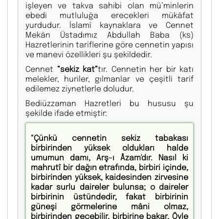
işleyen ve takva sahibi olan mü’minlerin
ebedi mutluluğa erecekleri mükâfat
yurdudur. İslamî kaynaklara ve Cennet
Mekân Üstadımız Abdullah Baba (ks)
Hazretlerinin tariflerine göre cennetin yapısı
ve manevi özellikleri şu şekildedir.
Cennet
“sekiz kat”
tır. Cennetin her bir katı
melekler, huriler, gılmanlar ve çeşitli tarif
edilemez ziynetlerle doludur.
Bediüzzaman Hazretleri bu hususu şu
şekilde ifade etmiştir:
"Çünkü cennetin sekiz tabakası
birbirinden yüksek oldukları halde
umumun damı, Arş-ı Âzam'dır. Nasıl ki
mahrutî bir dağın etrafında, birbiri içinde,
birbirinden yüksek, kaidesinden zirvesine
kadar surlu daireler bulunsa; o daireler
birbirinin üstündedir, fakat birbirinin
güneşi görmelerine mâni olmaz,
birbirinden geçebilir, birbirine bakar. Öyle