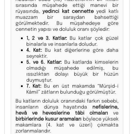
sırasında müşahede ettiği manevi bir
rüyasında,
yedinci kat cennette
yedi katlı
muazzam bir saraydan bahsettiği
görülmektedir. Bu müşahedeye göre
cennetin yapısı ve doluluk oranı şöyledir:
1, 2 ve 3. Katlar:
Bu katlar çok güzel
binalarla ve insanlarla doludur.
4. Kat:
Bu kat diğerlerine göre daha
seyrektir.
5. ve 6. Katlar:
Bu katlarda kimselerin
olmadığı müşahede edilmiş, bu
ıssızlıktan dolayı büyük bir hüzün
duymuştur.
7. Kat:
Bu en üst makamda “Mürşid-i
Kâmil” zâtların bulunduğu görülmüştür.
Bu katların doluluk oranındaki farkın sebebi,
insanların dünya hayatında
nefislerine,
hevâ ve heveslerine tâbi olmaları
ve
birbirlerinde kusur aramaları
böylece yüksek
makamlara (4. kat ve üzeri) çıkmakta
zorlanmalarıdır.