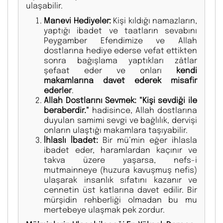
ulaşabilir.
Manevi Hediyeler:
Kişi kıldığı namazların,
yaptığı ibadet ve taatların sevabını
Peygamber Efendimize ve Allah
dostlarına hediye ederse vefat ettikten
sonra bağışlama yaptıkları zâtlar
şefaat eder ve onları
kendi
makamlarına davet ederek misafir
ederler
.
Allah Dostlarını Sevmek:
"Kişi sevdiği ile
beraberdir."
hadisince, Allah dostlarına
duyulan samimi sevgi ve bağlılık, dervişi
onların ulaştığı makamlara taşıyabilir.
İhlaslı İbadet:
Bir mü’min eğer ihlasla
ibadet eder, haramlardan kaçınır ve
takva üzere yaşarsa, nefs-i
mutmainneye (huzura kavuşmuş nefis)
ulaşarak insanlık sıfatını kazanır ve
cennetin üst katlarına davet edilir. Bir
mürşidin rehberliği olmadan bu mu
mertebeye ulaşmak pek zordur.