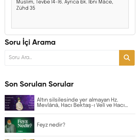
Müslim, Tevbe l4-l6. Ayrıca bk. İbni Mâce,
Zühd 35
Soru İçi Arama
Son Sorulan Sorular
Altın silsilesinde yer almayan Hz.
Mevlânâ, Hacı Bektaş-ı Velî ve Hacı
Bayram-ı Velî gibi büyük zatların
isimlerine günlük virdde neden İhlâs
ve Fâtiha okunmaktadır?
Feyz nedir?