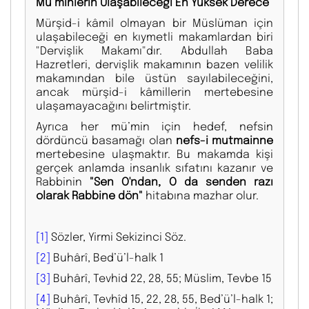
Mü’minlerin Ulaşabileceği En Yüksek Derece
Mürşid-i kâmil olmayan bir Müslüman için
ulaşabileceği en kıymetli makamlardan biri
"Dervişlik Makamı"dır. Abdullah Baba
Hazretleri, dervişlik makamının bazen velilik
makamından bile üstün sayılabileceğini,
ancak mürşid-i kâmillerin mertebesine
ulaşamayacağını belirtmiştir.
Ayrıca her mü’min için hedef, nefsin
dördüncü basamağı olan
nefs-i mutmainne
mertebesine ulaşmaktır. Bu makamda kişi
gerçek anlamda insanlık sıfatını kazanır ve
Rabbinin
"Sen O'ndan, O da senden razı
olarak Rabbine dön"
hitabına mazhar olur.
[1]
Sözler, Yirmi Sekizinci Söz.
[2]
Buhârî, Bed’ü’l-halk 1
[3]
Buhârî, Tevhid 22, 28, 55; Müslim, Tevbe 15
[4]
Buhârî, Tevhîd 15, 22, 28, 55, Bed’ü’l-halk 1;