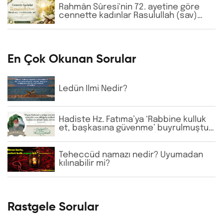
Rahmân Sûresi'nin 72. ayetine göre
cennette kadınlar Rasulullah (sav)
Efendimizi görebilecekler mi?
En Çok Okunan Sorular
Ledün İlmi Nedir?
Hadiste Hz. Fatıma’ya ‘Rabbine kulluk
et, başkasına güvenme’ buyrulmuştur.
Günümüzde bazı tarikatlarda dervişler
şeyhlerini her şartta şefaatçi kabul
etmektedir. Bu anlayış doğru mudur?
Teheccüd namazı nedir? Uyumadan
kılınabilir mi?
Rastgele Sorular