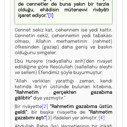
de cennetler de buna yakın bir tarzla
olduğu, ehâdisin mütenevvi rivâyâtı
işaret ediyor."
[1]
Cennet sekiz kat, cehennem ise yedi kattır.
Cennetin sekiz, cehennemin yedi tabakası
olması, Allah'ın merhametinin (rahmet)
öfkesinden (gazap) daha geniş ve baskın
olduğunu simgeler.
Ebû Hureyre (radıyallahu anh)’den rivayet
edildiğine göre Resûlullah (sallallahu aleyhi
ve sellem) Efendimiz şöyle buyurmuştur:
“Allah varlıkları yarattığı zaman, kendi
katında Arş’ın üstünde bulunan kitabına,
“Rahmetim gerçekten gazabıma
gâlibtir”
diye yazmıştır.”
Bir rivâyette
[2]
“Rahmetim gazabıma üstün
geldi”
; bir başka rivayette de
“Rahmetim
gazabımı aştı“
[3]
ifadeleri yer almıştır.
[4]
Abdullah Baba (ks) Hazretlerinin bir itikâfı