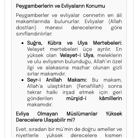
Peygamberlerin ve Evliyaların Konumu
Peygamberler ve evliyalar cennetin en âli
makamlarında bulunurlar. Evliyalar (Allah
dostları) manevi derecelerine göre
sınıflandırılırlar:
Suğra, Kübra ve Ulya Mertebeleri:
Velayet mertebeleri üçe ayrılır. En
yüksek olan
Velayet-i Ulya
, meleklerin
ve ulu evliyanın bulunduğu, Allah’ın özel
ilgi ve alakasına mazhar olunan gizli
sırlar makamıdır.
Seyr-i Anillah Makamı:
Bu makam,
Allah’a ulaştıktan (Fenafillah) sonra
tekrar halkı irşad etmek için geri
gönderilen
mürşid-i kâmillerin
makamıdır.
Evliya Olmayan Müslümanlar Yüksek
Derecelere Ulaşabilir mi?
Evet, sıradan bir mü’min de doğru ameller ve
niyetlerle yüksek derecelere kısmen