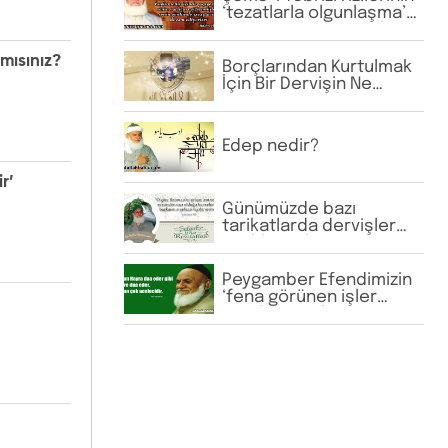
‘tezatlarla olgunlaşma’
sözünün anlamı nedir?
mısınız?
Borçlarından Kurtulmak
İçin Bir Dervişin Ne
Yapması Gerekir?
Edep nedir?
r’
Günümüzde bazı
tarikatlarda dervişler
şeyhlerini her şartta
şefaatçi kabul
etmektedir. Bu anlayış
Peygamber Efendimizin
doğru mudur?
‘fena görünen işler
uğurlu, güzel görünen
işler uğursuz olabilir’
hadisini açıklar mısınız?