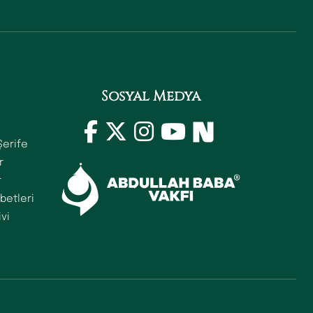
Sosyal Medya
Şerife
r
r
betleri
ivi