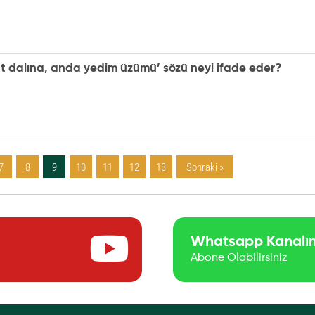
üt dalına, anda yedim üzümü’ sözü neyi ifade eder?
7
8
9
10
11
12
13
Sonraki »
Whatsapp Kanalı
Abone Olabilirsiniz