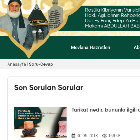
Rasülü Kibriyanın Varisidi
Hakk Aşıklarının Rehberid
Dur Ey Fani, Edep Ya Hu!
Makamı ABDULLAH BABA'
Mevlana Hazretleri
Ab
Anasayfa |
Soru-Cevap
Son Sorulan Sorular
Tarikat nedir, bununla ilgili
30.09.2018
16968