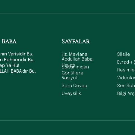
 Baba
Sayfalar
Hz. Mevlana
Silsile
nın Varisidir Bu,
Abdullah Baba
ın Rehberidir Bu,
Evrad-ı 
Hayatı
dep Ya Hu!
Sultanımdan
Resimle
LAH BABA’dır Bu.
Gönüllere
Vasiyet
Videola
Soru Cevap
Ses Soh
Üveysilik
Bilgi Arş