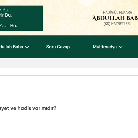
r Bu,
ir Bu,
dır Bu.
dullah Baba
Soru Cevap
Multimedya
 ayet ve hadis var mıdır?