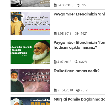
24.08.2018
7276
Peygamber Efendimizin ‘ahir
2.08.2018
11421
Peygamber Efendimizin ‘fena
hadisini açıklar mısınız?
4.07.2018
6328
Tarikatların amacı nedir?
21.04.2018
7512
Mürşidi Kâmile bağlanmada