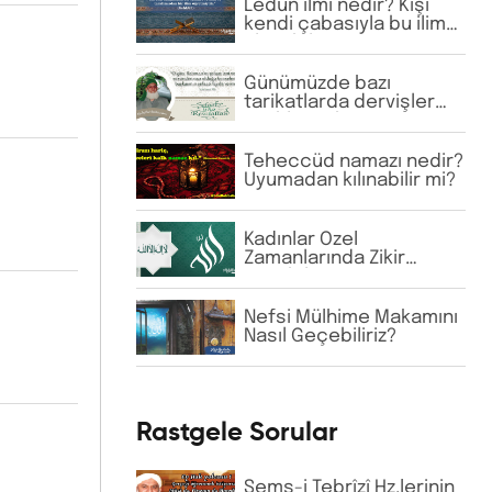
Ledün ilmi nedir? Kişi
kendi çabasıyla bu ilime
ulaşabilir mi?
Günümüzde bazı
tarikatlarda dervişler
şeyhlerini her şartta
şefaatçi kabul
etmektedir. Bu anlayış
Teheccüd namazı nedir?
doğru mudur?
Uyumadan kılınabilir mi?
Kadınlar Özel
Zamanlarında Zikir
Yapabilir Mi?
Nefsi Mülhime Makamını
Nasıl Geçebiliriz?
Rastgele Sorular
Şems-i Tebrîzî Hz.lerinin