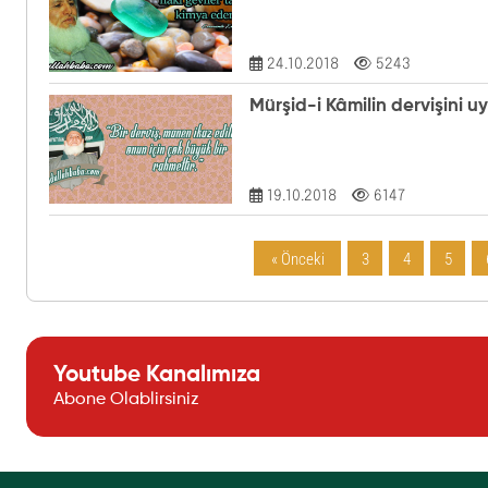
24.10.2018
5243
Mürşid-i Kâmilin dervişini 
19.10.2018
6147
« Önceki
3
4
5
Youtube Kanalımıza
Abone Olablirsiniz