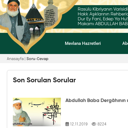
Rasülü Kibriyanın Varisidi
Hakk Aşıklarının Rehberid
Dur Ey Fani, Edep Ya Hu!
Makamı ABDULLAH BABA'
Mevlana Hazretleri
Ab
Anasayfa |
Soru-Cevap
Son Sorulan Sorular
Abdullah Baba Dergâhının u
12.11.2019
8224