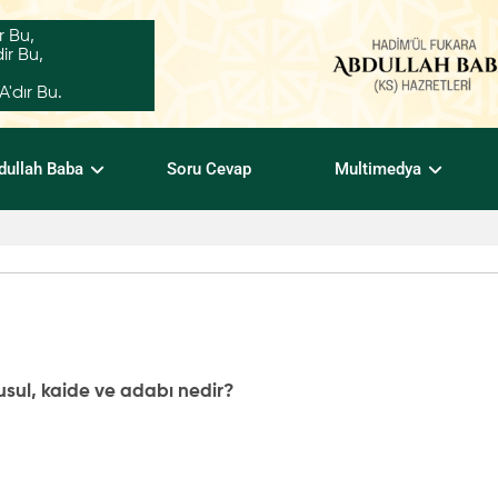
r Bu,
ir Bu,
dır Bu.
dullah Baba
Soru Cevap
Multimedya
sul, kaide ve adabı nedir?