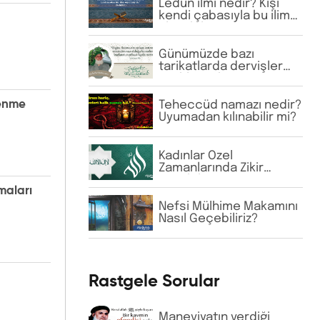
Ledün ilmi nedir? Kişi
kendi çabasıyla bu ilime
ulaşabilir mi?
Günümüzde bazı
tarikatlarda dervişler
şeyhlerini her şartta
şefaatçi kabul
etmektedir. Bu anlayış
lenme
Teheccüd namazı nedir?
doğru mudur?
Uyumadan kılınabilir mi?
Kadınlar Özel
Zamanlarında Zikir
Yapabilir Mi?
maları
Nefsi Mülhime Makamını
Nasıl Geçebiliriz?
Rastgele Sorular
Maneviyatın verdiği