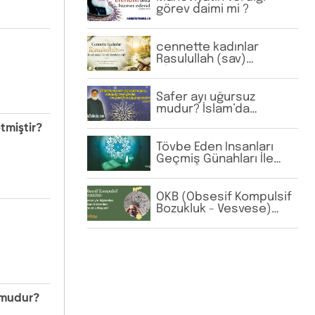
görev daimi mi ?
cennette kadınlar
Rasulullah (sav)
Efendimizi
görebilecekler mi?
Safer ayı uğursuz
mudur? İslam’da
uğursuzluk inancı var
tmiştir?
mıdır?
Tövbe Eden İnsanları
Geçmiş Günahları İle
Yargılamak Doğru Bir
Davranış Mı?
OKB (Obsesif Kompulsif
Bozukluk - Vesvese)
Nedeniyle Ağzımdan
Çıkan Sözlerden
Sorumlu Muyum?
un mudur?