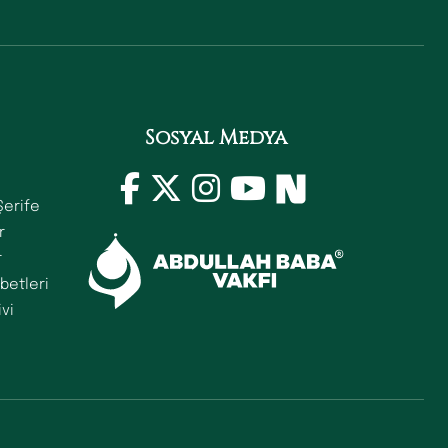
Sosyal Medya
Şerife
r
r
betleri
ivi