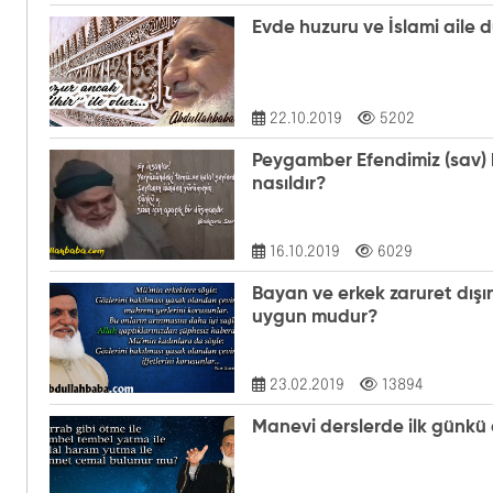
Evde huzuru ve İslami aile 
22.10.2019
5202
Peygamber Efendimiz (sav)
nasıldır?
16.10.2019
6029
Bayan ve erkek zaruret dışı
uygun mudur?
23.02.2019
13894
Manevi derslerde ilk günkü