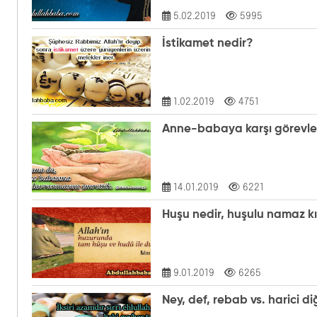
5.02.2019
5995
İstikamet nedir?
1.02.2019
4751
Anne-babaya karşı görevler
14.01.2019
6221
Huşu nedir, huşulu namaz kı
9.01.2019
6265
Ney, def, rebab vs. h