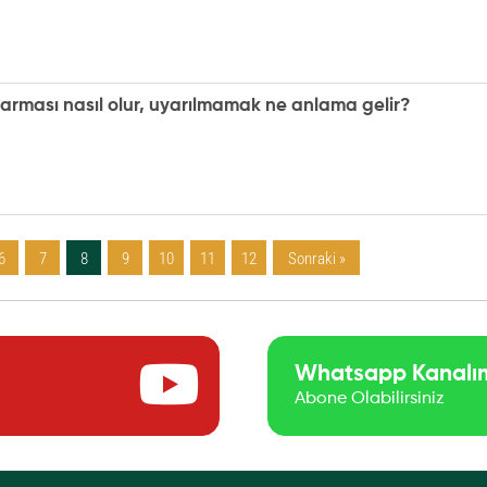
uyarması nasıl olur, uyarılmamak ne anlama gelir?
6
7
8
9
10
11
12
Sonraki »
Whatsapp Kanalı
Abone Olabilirsiniz