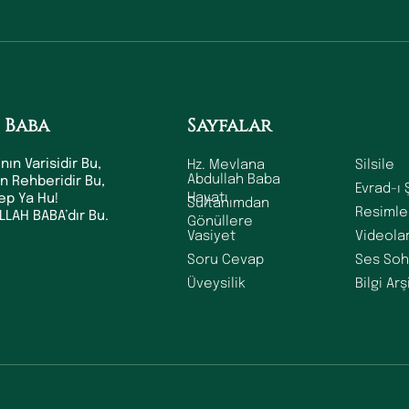
 Baba
Sayfalar
Hz. Mevlana
Silsile
nın Varisidir Bu,
Abdullah Baba
ın Rehberidir Bu,
Evrad-ı 
Hayatı
dep Ya Hu!
Sultanımdan
Resimle
LAH BABA’dır Bu.
Gönüllere
Vasiyet
Videola
Soru Cevap
Ses Soh
Üveysilik
Bilgi Arş