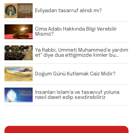
Evliyadan tasarruf alındı mı?
Cima Adabı Hakkında Bilgi Verebilir
Misiniz?
Ya Rabbi, Ümmeti Muhammed’e yardım
et” diye dua ettiğimizde kimler bu
zümreye dâhildir?
Doğum Günü Kutlamak Caiz Midir?
İnsanları İslam’a ve tasavvuf yoluna
nasıl davet edip sevdirebiliriz