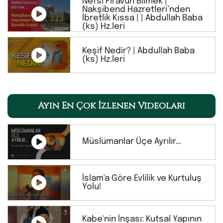
Nefsi Firavun Bilmek |
Nakşibend Hazretleri’nden
İbretlik Kıssa | | Abdullah Baba
(ks) Hz.leri
Keşif Nedir? | Abdullah Baba
(ks) Hz.leri
Ayın En Çok İzlenen Videoları
Müslümanlar Üçe Ayrılır…
İslam'a Göre Evlilik ve Kurtuluş
Yolu!
Kabe'nin İnşası: Kutsal Yapının