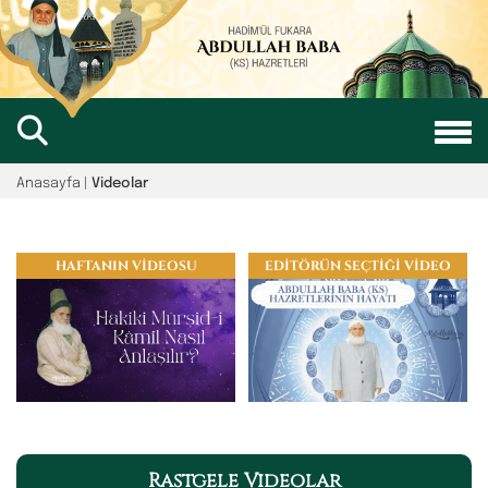
Anasayfa
|
Videolar
HAFTANIN VİDEOSU
EDİTÖRÜN SEÇTİĞİ VİDEO
Rastgele Videolar