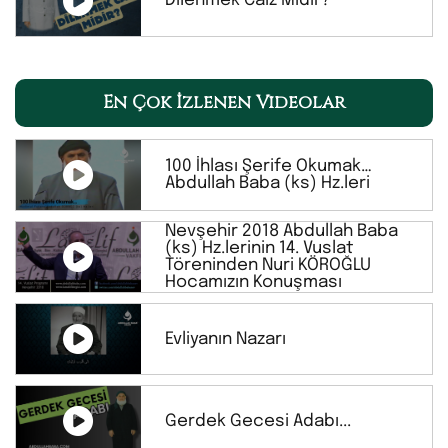
Dilenmek Caiz Midir?
En Çok İzlenen Videolar
100 İhlası Şerife Okumak…
Abdullah Baba (ks) Hz.leri
Nevşehir 2018 Abdullah Baba
(ks) Hz.lerinin 14. Vuslat
Töreninden Nuri KÖROĞLU
Hocamızın Konuşması
Evliyanın Nazarı
Gerdek Gecesi Adabı...