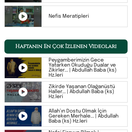
Nefis Meratipleri
Haftanın En Çok İzlenen Videoları
Peygamberimizin Gece
Yatarken Okuduğu Dualar ve
Zikirler... | Abdullah Baba (ks)
Hz.leri
Zikirde Yaşanan Olağanüstü
Haller... | Abdullah Baba (ks)
Hz.leri
Allah’ın Dostu Olmak İçin
Gereken Merhale... | Abdullah
Baba (ks) Hz.leri