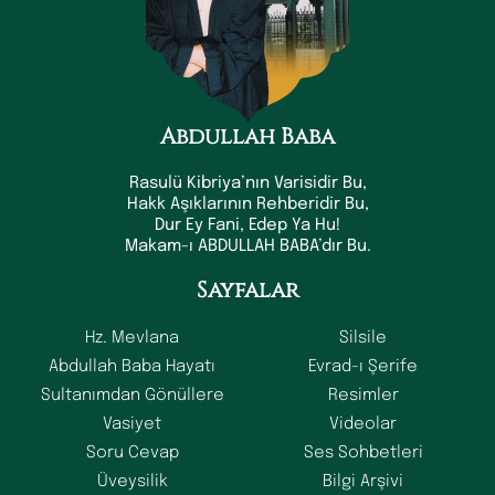
Abdullah Baba
Rasulü Kibriya’nın Varisidir Bu,
Hakk Aşıklarının Rehberidir Bu,
Dur Ey Fani, Edep Ya Hu!
Makam-ı ABDULLAH BABA’dır Bu.
Sayfalar
Hz. Mevlana
Silsile
Abdullah Baba Hayatı
Evrad-ı Şerife
Sultanımdan Gönüllere
Resimler
Vasiyet
Videolar
Soru Cevap
Ses Sohbetleri
Üveysilik
Bilgi Arşivi