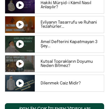
Hakiki Mürşid-i Kâmil Nasıl
Anlaşılır?
Evliyanın Tasarrufu ve Ruhani
Tezahürler...
Amel Defterini Kapatmayan 3
Şey...
Kutsal Toprakların Doyumu
Neden Bitmez?
Dilenmek Caiz Midir?
Ayın En Çok İzlenen Videoları