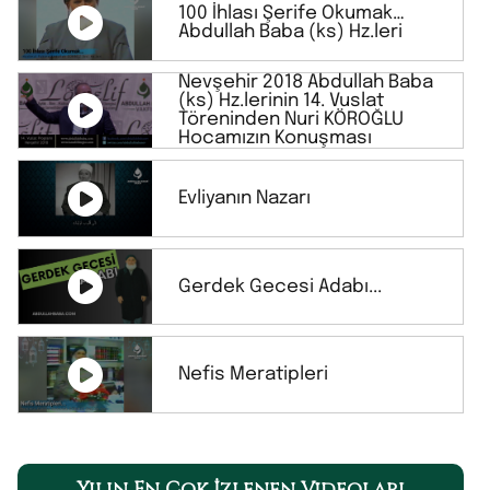
100 İhlası Şerife Okumak…
Abdullah Baba (ks) Hz.leri
Nevşehir 2018 Abdullah Baba
(ks) Hz.lerinin 14. Vuslat
Töreninden Nuri KÖROĞLU
Hocamızın Konuşması
Evliyanın Nazarı
Gerdek Gecesi Adabı...
Nefis Meratipleri
Yılın En Çok İzlenen Videoları