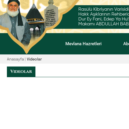
Rasülü Kibriyanın Varisidi
Hakk Aşıklarının Rehberid
Dur Ey Fani, Edep Ya Hu!
Makamı ABDULLAH BABA'
Mevlana Hazretleri
Ab
Anasayfa
|
Videolar
Videolar