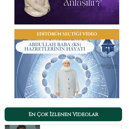
EDİTÖRÜN SEÇTİĞİ VİDEO
En Çok İzlenen Videolar