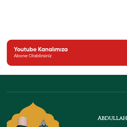
Youtube Kanalımıza
Abone Olablirsiniz
Abdullah