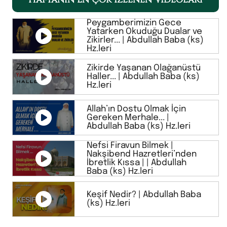
Peygamberimizin Gece
Yatarken Okuduğu Dualar ve
Zikirler... | Abdullah Baba (ks)
Hz.leri
Zikirde Yaşanan Olağanüstü
Haller... | Abdullah Baba (ks)
Hz.leri
Allah’ın Dostu Olmak İçin
Gereken Merhale... |
Abdullah Baba (ks) Hz.leri
Nefsi Firavun Bilmek |
Nakşibend Hazretleri’nden
İbretlik Kıssa | | Abdullah
Baba (ks) Hz.leri
Keşif Nedir? | Abdullah Baba
(ks) Hz.leri