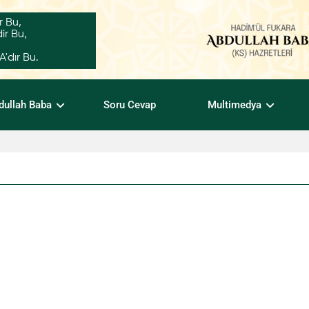
r Bu,
ir Bu,
dır Bu.
dullah Baba
Soru Cevap
Multimedya