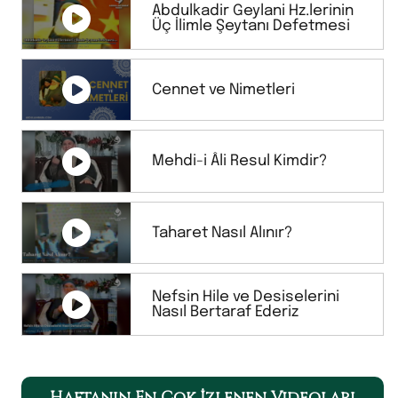
Abdulkadir Geylani Hz.lerinin
Üç İlimle Şeytanı Defetmesi
Cennet ve Nimetleri
Mehdi-i Âli Resul Kimdir?
Taharet Nasıl Alınır?
Nefsin Hile ve Desiselerini
Nasıl Bertaraf Ederiz
Haftanın En Çok İzlenen Videoları