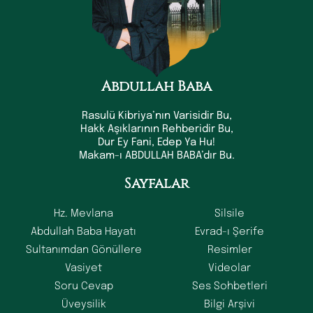
Abdullah Baba
Rasulü Kibriya’nın Varisidir Bu,
Hakk Aşıklarının Rehberidir Bu,
Dur Ey Fani, Edep Ya Hu!
Makam-ı ABDULLAH BABA’dır Bu.
Sayfalar
Hz. Mevlana
Silsile
Abdullah Baba Hayatı
Evrad-ı Şerife
Sultanımdan Gönüllere
Resimler
Vasiyet
Videolar
Soru Cevap
Ses Sohbetleri
Üveysilik
Bilgi Arşivi