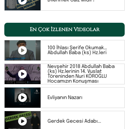
Dilenmek Caiz Midir?
En Çok İzlenen Videolar
100 İhlası Şerife Okumak…
Abdullah Baba (ks) Hz.leri
Nevşehir 2018 Abdullah Baba
(ks) Hz.lerinin 14. Vuslat
Töreninden Nuri KÖROĞLU
Hocamızın Konuşması
Evliyanın Nazarı
Gerdek Gecesi Adabı...