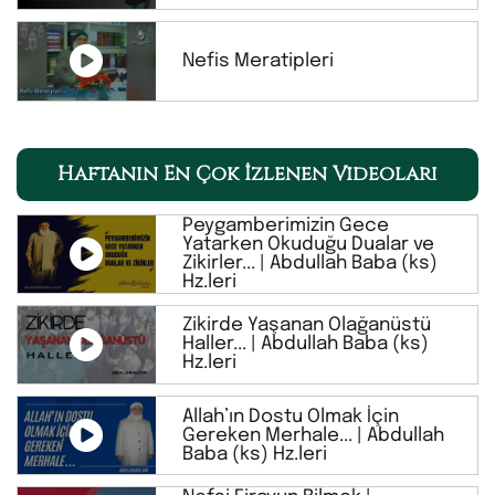
Nefis Meratipleri
Haftanın En Çok İzlenen Videoları
Peygamberimizin Gece
Yatarken Okuduğu Dualar ve
Zikirler... | Abdullah Baba (ks)
Hz.leri
Zikirde Yaşanan Olağanüstü
Haller... | Abdullah Baba (ks)
Hz.leri
Allah’ın Dostu Olmak İçin
Gereken Merhale... | Abdullah
Baba (ks) Hz.leri