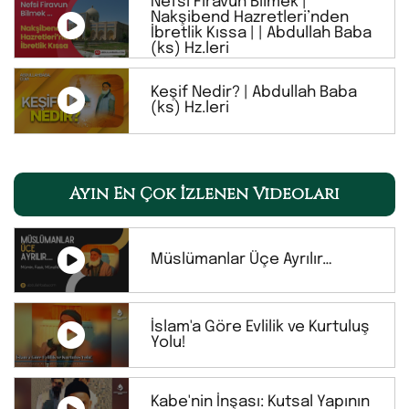
Nefsi Firavun Bilmek |
Nakşibend Hazretleri’nden
İbretlik Kıssa | | Abdullah Baba
(ks) Hz.leri
Keşif Nedir? | Abdullah Baba
(ks) Hz.leri
Ayın En Çok İzlenen Videoları
Müslümanlar Üçe Ayrılır…
İslam'a Göre Evlilik ve Kurtuluş
Yolu!
Kabe'nin İnşası: Kutsal Yapının