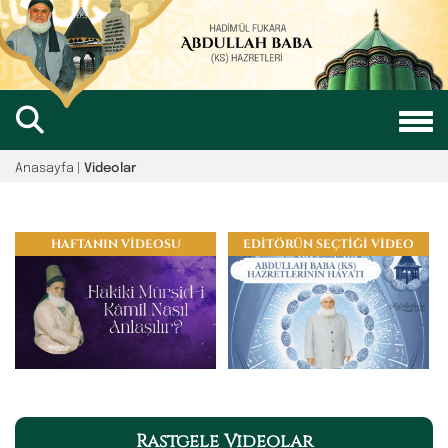
Anasayfa
|
Videolar
HAFTANIN VİDEOSU
EDİTÖRÜN SEÇTİĞİ VİDEO
Rastgele Videolar