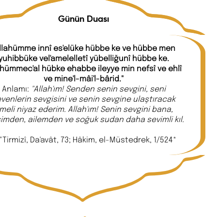
Günün Duası
llahümme innî es'elüke hübbe ke ve hübbe men
yuhibbüke vel'amelelletî yübelliğunî hübbe ke.
ahümmec'al hübke ehabbe ileyye min nefsî ve ehlî
ve mine'l-mâi'l-bârid."
Anlamı:
"Allah'ım! Senden senin sevgini, seni
venlerin sevgisini ve senin sevgine ulaştıracak
meli niyaz ederim. Allah'ım! Senin sevgini bana,
imden, ailemden ve soğuk sudan daha sevimli kıl.
"Tirmizî, Da'avât, 73; Hâkim, el-Müstedrek, 1/524*