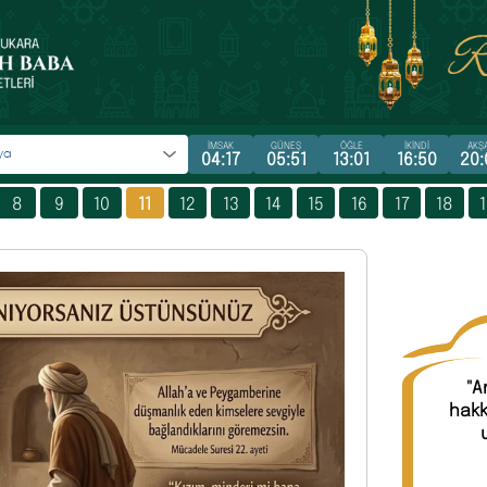
İMSAK
GÜNEŞ
ÖĞLE
İKİNDİ
AKŞ
04:17
05:51
13:01
16:50
20:
8
9
10
11
12
13
14
15
16
17
18
"A
hakk