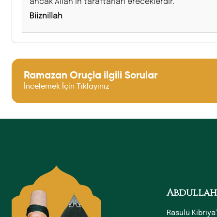
ancak Allah’ın taraftarları ereceklerdir.
Biiznillah
Ramazan Oruçla ilgili Sorular
İncelemek İçin Tıklayınız
Abdullah
Rasulü Kibriya’