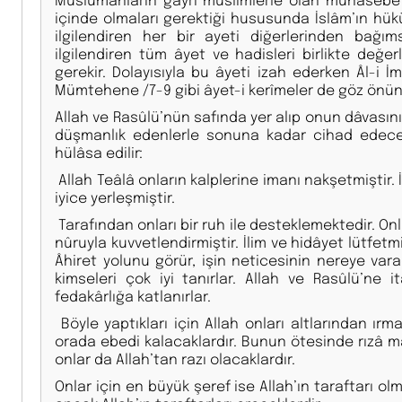
içinde olmaları gerektiği hususunda İslâm’ın hük
ilgilendiren her bir ayeti diğerlerinden bağı
ilgilendiren tüm âyet ve hadisleri birlikte değe
gerekir. Dolayısıyla bu âyeti izah ederken Âl-i 
Mümtehene /7-9 gibi âyet-i kerîmeler de göz önün
Allah ve Rasûlü’nün safında yer alıp onun dâvası
düşmanlık edenlerle sonuna kadar cihad edecek 
hülâsa edilir:
Allah Teâlâ onların kalplerine imanı nakşetmiştir. 
iyice yerleşmiştir.
Tarafından onları bir ruh ile desteklemektedir. Onla
nûruyla kuvvetlendirmiştir. İlim ve hidâyet lütfetm
Âhiret yolunu görür, işin neticesinin nereye vara
kimseleri çok iyi tanırlar. Allah ve Rasûlü’ne 
fedakârlığa katlanırlar.
Böyle yaptıkları için Allah onları altlarından ır
orada ebedi kalacaklardır. Bunun ötesinde rızâ m
onlar da Allah’tan razı olacaklardır.
Onlar için en büyük şeref ise Allah’ın taraftarı ol