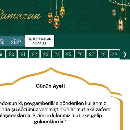
SAHURA KALAN
AM
YATSI
00
21:27
00:00:35
19
20
21
22
23
24
25
26
27
28
29
❯
Günün Ayeti
ndolsun ki, peygamberlikle gönderilen kullarımız
ında şu sözümüz verilmiştir: Onlar mutlaka zafere
ulaşacaklardır. Bizim ordularımız mutlaka galip
geleceklerdir."