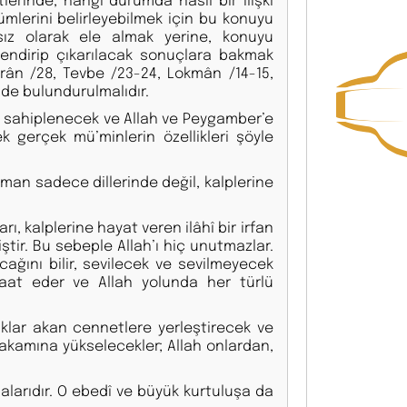
ümlerini belirleyebilmek için bu konuyu
msız olarak ele almak yerine, konuyu
rlendirip çıkarılacak sonuçlara bakmak
İmrân /28, Tevbe /23-24, Lokmân /14-15,
de bulundurulmalıdır.
nı sahiplenecek ve Allah ve Peygamber’e
gerçek mü’minlerin özellikleri şöyle
İman sadece dillerinde değil, kalplerine
rı, kalplerine hayat veren ilâhî bir irfan
iştir. Bu sebeple Allah’ı hiç unutmazlar.
cağını bilir, sevilecek ve sevilmeyecek
itaat eder ve Allah yolunda her türlü
maklar akan cennetlere yerleştirecek ve
akamına yükselecekler; Allah onlardan,
malarıdır. O ebedî ve büyük kurtuluşa da