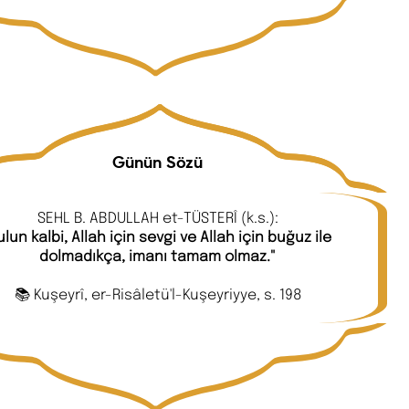
Günün Sözü
SEHL B. ABDULLAH et-TÜSTERÎ (k.s.):
ulun kalbi, Allah için sevgi ve Allah için buğuz ile
dolmadıkça, imanı tamam olmaz."
📚 Kuşeyrî, er-Risâletü'l-Kuşeyriyye, s. 198