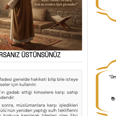
ORSANIZ ÜSTÜNSÜNÜZ
"Üm
fadesi genelde hakikati bilip bile isteye
ler için kullanılır.
ın gadab ettiği kimselere karşı sahip
ndendir:
📚
 sonra, müslümanlara karşı işledikleri
ûlü’nün yeniden yaptığı sulh tekliflerini
 korkuya kapılarak liderleri olan Ebû