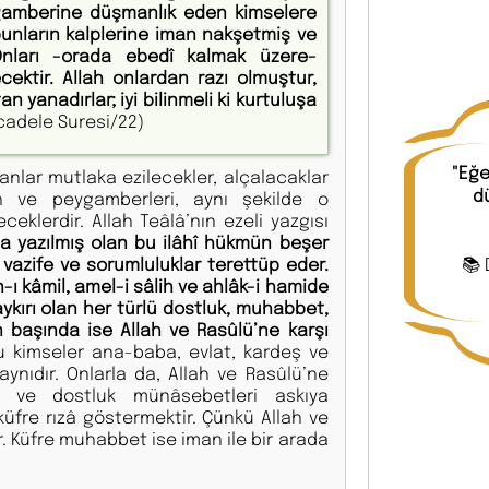
eygamberine düşmanlık eden kimselere
bunların kalplerine iman nakşetmiş ve
Onları -orada ebedî kalmak üze­re-
ektir. Allah onlardan ra­zı olmuştur,
n yanadır­lar; iyi bilinmeli ki kurtuluşa
adele Suresi/22)
"Eğe
anlar mutlaka ezilecekler, alçalacaklar
dü
h ve peygamberleri, aynı şekilde o
eklerdir. Allah Teâlâ’nın ezeli yazgısı
a yazılmış olan bu ilâhî hükmün beşer
 vazife ve sorumluluklar terettüp eder.
📚 
n-ı kâmil, amel-i sâlih ve ahlâk-i hamide
aykırı olan her türlü dostluk, muhabbet,
n başında ise Allah ve Rasûlü’ne karşı
 kimseler ana-baba, evlat, kardeş ve
aynıdır. Onlarla da, Allah ve Rasûlü’ne
 ve dostluk münâsebetleri askıya
üfre rızâ göstermektir. Çünkü Allah ve
. Küfre muhabbet ise iman ile bir arada