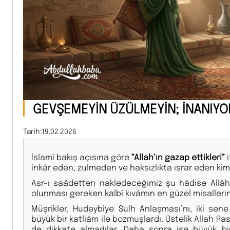
GEVŞEMEYİN ÜZÜLMEYİN; İNANIY
Tarih:19.02.2026
İslamî bakış açısına göre
“Allah’ın gazap ettikleri”
i
inkâr eden, zulmeden ve haksızlıkta ısrar eden kimse
Asr-ı saâdetten nakledeceğimiz şu hâdise Allâh’
olunması gereken kalbî kıvâmın en güzel misalleri
Müşrikler, Hudeybiye Sulh Anlaşması’nı, iki sene
büyük bir katliâm ile bozmuşlardı. Üstelik Allah Ras
de dikkate almadılar. Daha sonra ise büyük bir