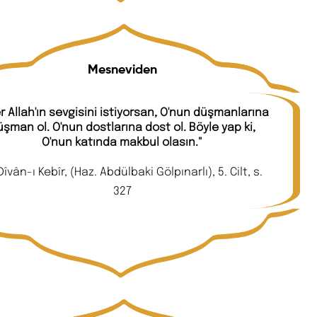
Mesneviden
r Allah'ın sevgisini istiyorsan, O'nun düşmanlarına
şman ol. O'nun dostlarına dost ol. Böyle yap ki,
O'nun katında makbul olasın."
Dîvân-ı Kebîr, (Haz. Abdülbaki Gölpınarlı), 5. Cilt, s.
327