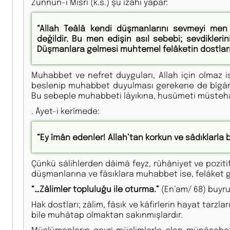
Zünnûn-ı Mısrî (k.s.) şu izahı yapar:
“Allah Teâlâ kendi düşmanlarını sevmeyi men 
değildir. Bu men edişin asıl sebebi; sevdiklerin
Düşmanlara gelmesi muhtemel felâketin dostları
Muhabbet ve nefret duyguları, Allah için olmaz
beslenip muhabbet duyulması gerekene de bîgâne 
Bu sebeple muhabbeti lâyıkına, husûmeti müstehak
. Âyet-i kerîmede:
“Ey îmân edenler! Allah’tan korkun ve sâdıklarla 
Çünkü sâlihlerden dâimâ feyz, rûhâniyet ve pozitif
düşmanlarına ve fâsıklara muhabbet ise, felâket get
“…Zâlimler topluluğu ile oturma.”
(En’am/ 68) buyru
Hak dostları; zâlim, fâsık ve kâfirlerin hayat tarzla
bile muhâtap olmaktan sakınmışlardır.
Müslümanların gayri müslimlerle olan münâsebetl