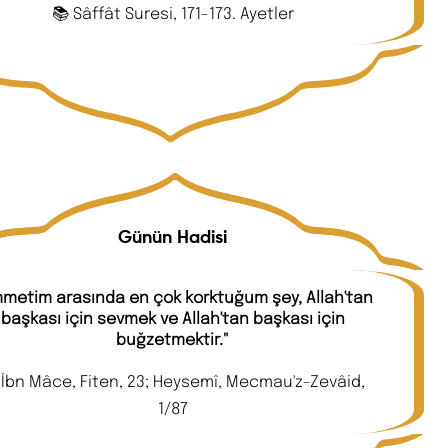
📚 Sâffât Suresi, 171-173. Ayetler
Günün Hadisi
metim arasında en çok korktuğum şey, Allah'tan
başkası için sevmek ve Allah'tan başkası için
buğzetmektir."
 İbn Mâce, Fiten, 23; Heysemî, Mecmau'z-Zevâid,
1/87