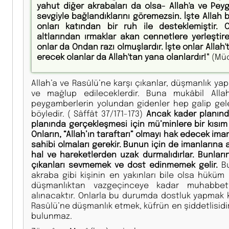
yahut diğer akra­baları da olsa- Allah'a ve P
sevgiyle bağlandıklarını göremezsin. İşte Allah 
onları katından bir ruh ile desteklemiştir. 
altlarından ırmaklar akan cennetlere yerleştirec
onlar da Ondan razı olmuşlardır. İşte onlar Allah'ta
erecek olanlar da Allah'tan yana olanlardır!"
(Müc
Allah’a ve Rasûlü’ne karşı çıkanlar, düşmanlık yap
ve mağlup edileceklerdir. Buna mukâbil Alla
peygamberlerin yolundan gidenler hep galip gelec
böyledir. ( Sâffât 37/171-173)
Ancak kader planınd
planında gerçekleşmesi için mü’minlere bir kısım
Onların, “Allah’ın taraftarı” olmayı hak edecek ima
sahibi olmaları gerekir. Bunun için de imanlarına 
hal ve hareketlerden uzak durmalıdırlar. Bunları
çıkanları sevmemek ve dost edinmemek gelir.
Bu
akraba gibi kişinin en yakınları bile olsa hüküm 
düşmanlıktan vazgeçinceye kadar muhabbet
alınacaktır. Onlarla bu durumda dostluk yapmak k
Rasûlü’ne düşmanlık etmek, küfrün en şiddetlisidir
bulunmaz.