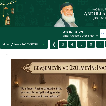
İMSAKİYE
KONYA
Miladi
7 Ağustos 2026
| Hicri
1447
1
2
3
4
5
6
7
❮