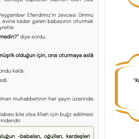
 Peygamber Efendimiz’in zevcesi Ümmü
e, evine kadar gelen babasının oturmak
yretle:
rmedin?”
diye sordu.
r müşrik olduğun için, ona oturmaya aslâ
ondu kaldı:
edi.
"K
 îman muhabbetinin her şeyin üzerinde
abası bile olsa Allah için buğz edilmesi
indendir.
luğun -babaları, oğulları, kardeşleri