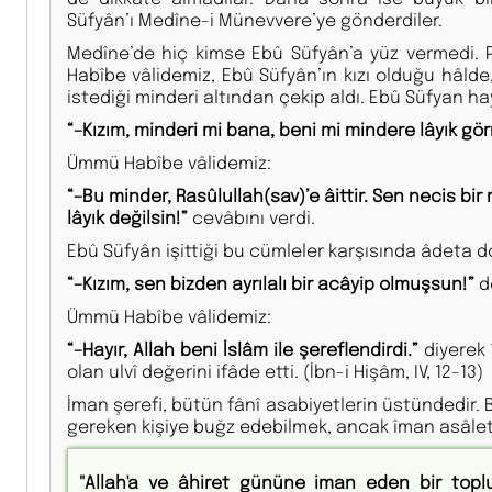
Süfyân’ı Medîne-i Münevvere’ye gönderdiler.
Medîne’de hiç kimse Ebû Süfyân’a yüz vermedi.
Habîbe vâlidemiz, Ebû Süfyân’ın kızı olduğu hâld
istediği minderi altından çekip aldı. Ebû Süfyan ha
“–Kızım, minderi mi bana, beni mi mindere lâyık gö
Ümmü Habîbe vâlidemiz:
“–Bu minder, Rasûlullah(sav)’e âittir. Sen necis bi
lâyık değilsin!”
cevâbını verdi.
Ebû Süfyân işittiği bu cümleler karşısında âdeta d
“–Kızım, sen bizden ayrılalı bir acâyip olmuşsun!”
d
Ümmü Habîbe vâlidemiz:
“–Hayır, Allah beni İslâm ile şereflendirdi.”
diyerek
olan ulvî değerini ifâde etti. (İbn-i Hişâm, IV, 12-13)
İman şerefi, bütün fânî asabiyetlerin üstündedir. B
gereken kişiye buğz edebilmek, ancak îman asâlet
"Allah'a ve âhiret günü­ne iman eden bir toplu