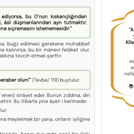
ediyorsa, bu O’nun kıskançlığından
i, âsî düşmanlarından ayrı tutmaktır.
na sıçramasını istememesidir.”
"A
All
 ise, buğz edilmesi gerekene muhabbet
kalınırsa, bu bir mânevî felâket olur.
kına tevcih etmek şarttır.
se
a
nefs
beraber olun!”
(Tevbe/ 119) buyrulur.
📚
 enerji sirâyet eder. Bunun zıddına, din
irir. Bu itibarla yine âyet-i kerîmede:
lur.
rına meyletmek bir yana, onların iyiliğine
erinde, hangi durumda nasıl bir ilişki