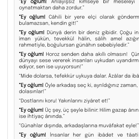
“Ey oğlum!
Anlayışsız kimseye bir meseleyi 
oynatmaktan daha zordur.”
“Ey oğlum!
Câhili bir yere elçi olarak gönderme
bulamazsan, kendin git!”
“Ey oğlum!
Dünyâ derin bir deniz gibidir. Çoğu 
îman yükün, tevekkül hâlin, sâlih amel azığın
rahmetiyle, boğulursan günâhın sebebiyledir.”
“Ey oğlum!
Horoz senden daha akıllı olmasın! Çün
dünyayı sese vererek insanları uykudan uyandırmay
ediyor, sen ise uyuyorsun!”
“Mide dolarsa, tefekkür uykuya dalar. Âzâlar da ibâ
“Ey oğlum!
Öyle arkadaş seç ki, ayrıldığınız zaman, 
dolasınlar!”
“Dostlarını koru! Yakınlarını ziyâret et!”
“Ey oğlum!
Üç şey, üç şeyle bilinir: Hilim gazap â
ise ihtiyaç ânında.”
“Günahlar dışında, arkadaşlarına muvâfakat eyle!”
“Ey oğlum!
İnsanlar her gün ibâdet ve tâati 