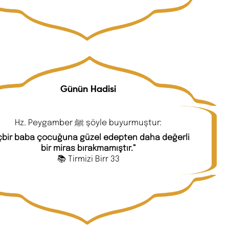
Günün Hadisi
Hz. Peygamber ﷺ şöyle buyurmuştur:
çbir baba çocuğuna güzel edepten daha değerli
bir miras bırakmamıştır.”
📚 Tirmizi Birr 33