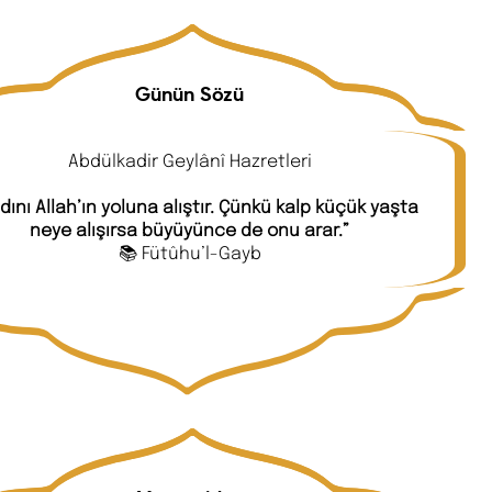
Günün Sözü
Abdülkadir Geylânî Hazretleri
adını Allah’ın yoluna alıştır. Çünkü kalp küçük yaşta
neye alışırsa büyüyünce de onu arar.”
📚 Fütûhu’l-Gayb