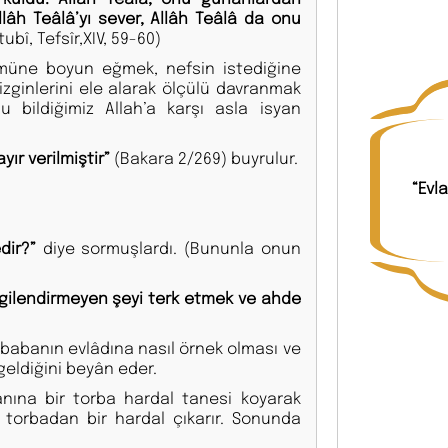
llâh Teâlâ’yı sever, Allâh Teâlâ da onu
ubî, Tefsîr,XIV, 59-60)
müne boyun eğmek, nefsin istediğine
izginlerini ele alarak ölçülü davranmak
bildiğimiz Allah’a karşı asla isyan
ır verilmiştir”
(Bakara 2/269) buyrulur.
“Evl
dir?”
diye sormuşlardı. (Bununla onun
ilgilendirmeyen şeyi terk etmek ve ahde
 babanın evlâdına nasıl örnek olması ve
 geldiğini beyân eder.
anına bir torba hardal tanesi koyarak
torbadan bir hardal çıkarır. Sonunda