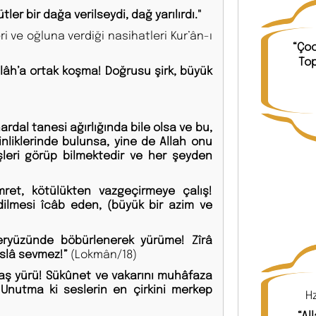
ler bir dağa verilseydi, dağ yarılırdı."
ri ve oğluna verdiği nasihatleri Kur’ân-ı
“Çoc
Top
âh’a ortak koşma! Doğrusu şirk, büyük
hardal tanesi ağırlığında bile olsa ve bu,
inliklerinde bulunsa, yine de Allah onu
işleri görüp bilmektedir ve her şeyden
mret, kötülükten vazgeçirmeye çalış!
ilmesi îcâb eden, (büyük bir azim ve
eryüzünde böbürlenerek yürüme! Zîrâ
aslâ sevmez!”
(Lokmân/18)
avaş yürü! Sükûnet ve vakarını muhâfaza
) Unutma ki seslerin en çirkini merkep
“Al