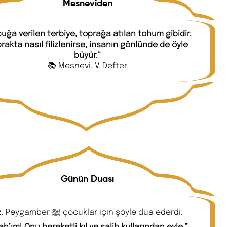
Mesneviden
uğa verilen terbiye, toprağa atılan tohum gibidir.
rakta nasıl filizlenirse, insanın gönlünde de öyle
büyür.”
📚 Mesnevî, V. Defter
Günün Duası
Hz. Peygamber ﷺ çocuklar için şöyle dua ederdi:
lah’ım! Onu bereketli kıl ve salih kullarından eyle.”