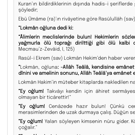
Kuran’ın bildirdiklerinin dışında hadis-i şerifler
şöyledir;
Ebû Ümâme (ra)’ın rivâyetine göre Rasûlullâh (sav
“Lokmân oğluna dedi ki:
“Âlimlerin meclislerinde bulun! Hekimlerin sözle
yağmurla ölü toprağı dirilttiği gibi ölü kalbi d
Mecmau’z-Zevâid, I, 125)
Rasûl-i Ekrem (sav) Lokmân Hekim’den haber verer
“
Lokmân, oğluna
: -Allâh Teâlâ, kendisine emânet 
dînini ve amelinin sonunu, Allâh Teâlâ’ya emânet
Lokmân Hakim’in mûteber kitaplarda nakledilen nasi
“Ey oğlum!
Takvâyı kendin için âhiret sermâyes
olmayan bir ticârettir!”
“Ey oğlum!
Cenâzede hazır bulun! Çünkü cenâ
merasimlerinden de uzak durmaya çalış. Düğün seni
“Ey oğlum!
Yalan söyleyen kimsenin nûru gider. K
çoğalır.”