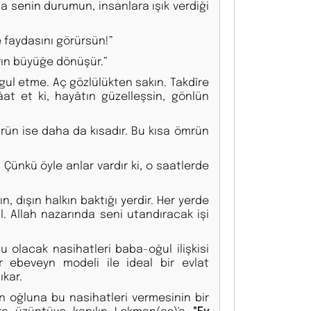
a senin durumun, insanlara ışık verdiği
faydasını görürsün!”
rın büyüğe dönüşür.”
ul etme. Aç gözlülükten sakın. Takdîre
âat et ki, hayâtın güzelleşsin, gönlün
rün ise daha da kısadır. Bu kısa ömrün
r. Çünkü öyle anlar vardır ki, o saatlerde
n, dışın halkın baktığı yerdir. Her yerde
l. Allah nazarında seni utandıracak işi
u olacak nasihatleri baba-oğul ilişkisi
r ebeveyn modeli ile ideal bir evlat
ıkar.
ın oğluna bu nasihatleri vermesinin bir
ra üzüntüye kapılıp Lokman(as)'a
"Ey