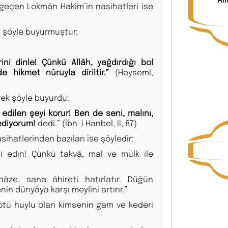
de geçen Lokmân Hakim’in nasihatleri ise
) şöyle buyurmuştur:
rini dinle! Çünkü Allâh, yağdırdığı bol
e hikmet nûruyla diriltir.”
(Heysemî,
ek şöyle buyurdu:
edilen şeyi korur! Ben de seni, malını,
 ediyorum!
dedi.” (İbn-i Hanbel, II, 87)
hatlerinden bazıları ise şöyledir:
i edin! Çünkü takvâ, mal ve mülk ile
ze, sana âhireti hatırlatır. Düğün
n dünyâya karşı meylini artırır.”
ötü huylu olan kimsenin gam ve kederi