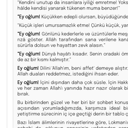
“Kendini unutup da insanlara iyiliği emretme! Yoks
hâlde kendisi yanarak tükenen muma benzer!”
“Ey oğlum!
Küçükken edepli olursan, büyüdüğünde 
“Küçük işleri umursamazlık etme! Çünkü küçük, ya
“Ey oğlum!
Gönlünü kederlerle ve üzüntülerle meşg
rızâ göster. Allâh tarafından sana verilene kan
sürûrla dolsun ve hayattan zevk alasın.”
“Ey oğlum!
Dünyâ hayâtı kısadır. Senin oradaki öm
de az bir kısmı kalmıştır.”
Ey oğlum!
Dilini 'Allah'ım, beni affet' demeye alıştı
Allah duaları reddetmez, istediğini ihsan eder.
Ey oğlum!
İçini dışından daha çok süsle. İçin Hakkı
ve her zaman Allah'ı yanında hazır nazır olarak bi
bırak.
Bu birbirinden güzel ve her biri bir sohbet konus
açısından yorumladığımızda, karşımıza ideal bi
yetiştirme sürecinin iç içe geçtiği derin bir tablo ç
Bazı İslam âlimlerinin rivayetlerine göre, Lokman'
sebebi de, oğlunun annesinin vefatından son