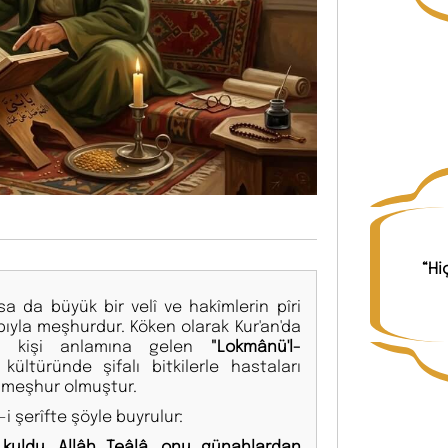
“Hi
a da büyük bir velî ve hakîmlerin pîri
ıyla meşhurdur. Köken olarak Kur'an'da
lü kişi anlamına gelen
"Lokmânü'l-
kültüründe şifalı bitkilerle hastaları
 meşhur olmuştur.
i şerîfte şöyle buyrulur:
kuldu. Allâh Teâlâ, onu günahlardan