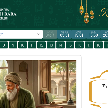
İMSAK
GÜNEŞ
ÖĞLE
İKİNDİ
AK
04:17
05:51
13:01
16:50
20
8
9
10
11
12
13
14
15
16
17
18
“Ey