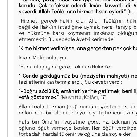
korudu. Çok tefekkür ederdi. Îmânı kuvvetli idi. A
severdi. Allâh Teâlâ, ona hikmet ihsân eyledi.”
(Kurt
Hikmet; gerçek Hakîm olan Allah Teâlâ’nın hük
değil de Hakk’ın istediğine uymak, nefsi tanıyıp d
ve hükmüne karşı koymanın imkânsız olduğunu 
etmemektir. Bu sebeple âyet-i kerîmede:
“Kime hikmet verilmişse, ona gerçekten pek çok hay
İmâm Mâlik anlatıyor:
“Bana ulaştığına göre, Lokmân Hakîm’e:
“–Sende gördüğümüz bu (meziyetin mahiyeti) ne
fazîletlerini kastetmişlerdi.) Şu cevabı verdi:
“−Doğru sözlülük, emâneti yerine getirmek, beni 
vefâ göstermek
.” (Muvattâ, Kelâm, 17)
Allah Teâlâ, Lokmân (as)’ı numûne göstererek, bir
onları nasıl bir İslâmî terbiye ile yetiştirmesi lâzım
Hafs bin Ömer'in rivayetine göre, Hz. Lokman y
oğluna öğüt vermeye başlar. Her öğüt verdikçe 
torbadaki hardal tükenir ve oğluna da şöyle der: