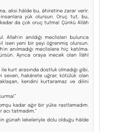
, aksi hâlde bu, âhiretine zarar verir.
sanlara yük olursun. Oruç tut, bu,
 kadar da çok oruç tutma! Çünkü Allâh
. Allah'ın anıldığı meclisleri bulunca
il isen yeni bir şeyi öğrenmiş olursun.
h'ın anılmadığı meclislere hiç katılma.
rsün. Ayrıca oraya inecek olan İlâhî
 ile kurt arasında dostluk olmadığı gibi,
yi seven, hakârete uğrar; kötülük olan
aklaşan, kendini kurtaramaz ve dilini
 kurma!”
komşu kadar ağır bir yüke rastlamadım.
bir acı tatmadım.”
lbin günah lekeleriyle dolu olduğu hâlde