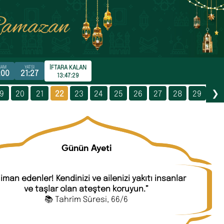
İFTARA KALAN
ŞAM
YATSI
:00
21:27
13:47:27
19
20
21
22
23
24
25
26
27
28
29
❯
Günün Ayeti
 iman edenler! Kendinizi ve ailenizi yakıtı insanlar
ve taşlar olan ateşten koruyun.”
📚 Tahrîm Sûresi, 66/6