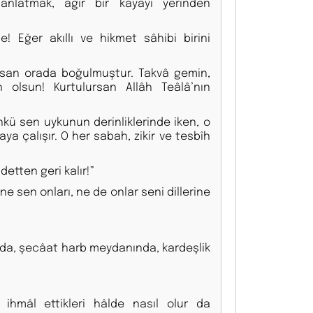
anlatmak, ağır bir kayayı yerinden
! Eğer akıllı ve hikmet sâhibi birini
insan orada boğulmuştur. Takvâ gemin,
 olsun! Kurtulursan Allâh Teâlâ’nın
kü sen uykunun derinliklerinde iken, o
a çalışır. O her sabah, zikir ve tesbîh
detten geri kalır!”
ne sen onları, ne de onlar seni dillerine
nında, şecâat harb meydanında, kardeşlik
ihmâl ettikleri hâlde nasıl olur da