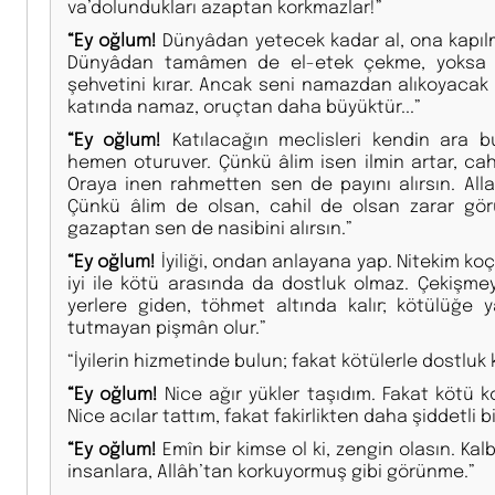
va’dolundukları azaptan korkmazlar!”
“Ey oğlum!
Dünyâdan yetecek kadar al, ona kapılma
Dünyâdan tamâmen de el-etek çekme, yoksa in
şehvetini kırar. Ancak seni namazdan alıkoyacak
katında namaz, oruçtan daha büyüktür...”
“Ey oğlum!
Katılacağın meclisleri kendin ara bul
hemen oturuver. Çünkü âlim isen ilmin artar, cah
Oraya inen rahmetten sen de payını alırsın. Alla
Çünkü âlim de olsan, cahil de olsan zarar görü
gazaptan sen de nasibini alırsın.”
“Ey oğlum!
İyiliği, ondan anlayana yap. Nitekim koç
iyi ile kötü arasında da dostluk olmaz. Çekişme
yerlere giden, töhmet altında kalır; kötülüğe y
tutmayan pişmân olur.”
“İyilerin hizmetinde bulun; fakat kötülerle dostluk
“Ey oğlum!
Nice ağır yükler taşıdım. Fakat kötü 
Nice acılar tattım, fakat fakirlikten daha şiddetli 
“Ey oğlum!
Emîn bir kimse ol ki, zengin olasın. Ka
insanlara, Allâh’tan korkuyormuş gibi görünme.”