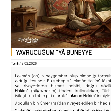
YAVRUCUĞUM “YÂ BUNEYYE
Tarih:19.02.2026
Lokmân (as)’ın peygamber olup olmadığı tartışıls
olduğu kesindir. Bu sebeple “Lokmân Hakîm” lâkab
ve rivayetlerde hikmet sahibi, doğru söz
Hakîm"
(bilge/hakim) ifadesi kullanılırken, Türk 
iyileştiren tabip piri olarak
"Lokman Hekim"
ismiyle
Abdullâh bin Ömer (ra)’dan rivâyet edilen bir hadîs-
“Lokmân, peygamber olmayıp, ibâdet eden bir 