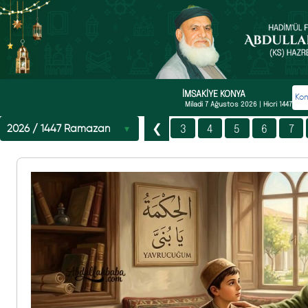
İMSAKİYE
KONYA
Miladi
7 Ağustos 2026
| Hicri
1447
1
2
3
4
5
6
7
❮