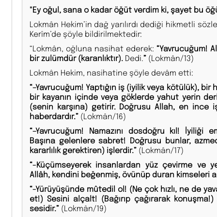
"Ey oğul, sana o kadar öğüt verdim ki, şayet bu öğüt
Lokmân Hekim’in dağ yarılırdı dediği hikmetli sözle
Kerîm’de şöyle bildirilmektedir:
“Lokmân, oğluna nasihat ederek:
“Yavrucuğum! All
bir zulümdür (karanlıktır).
Dedi.
”
(Lokmân/13)
Lokmân Hekim, nasihatine şöyle devâm etti:
“–Yavrucuğum! Yaptığın iş (iyilik veya kötülük), bir 
bir kayanın içinde veya göklerde yahut yerin der
(senin karşına) getirir. Doğrusu Allah, en ince 
haberdardır.”
(Lokmân/16)
“–Yavrucuğum! Namazını dosdoğru kıl! İyiliği e
Başına gelenlere sabret! Doğrusu bunlar, azmed
kararlılık gerektiren) işlerdir.”
(Lokmân/17)
“-Küçümseyerek insanlardan yüz çevirme ve y
Allâh, kendini beğenmiş, övünüp duran kimseleri 
“-Yürüyüşünde mûtedil ol! (Ne çok hızlı, ne de y
et!) Sesini alçalt! (Bağırıp çağırarak konuşma!
sesidir.”
(Lokmân/19)