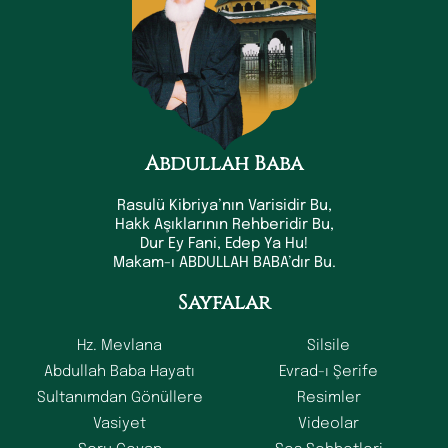
Abdullah Baba
Rasulü Kibriya’nın Varisidir Bu,
Hakk Aşıklarının Rehberidir Bu,
Dur Ey Fani, Edep Ya Hu!
Makam-ı ABDULLAH BABA’dır Bu.
Sayfalar
Hz. Mevlana
Silsile
Abdullah Baba Hayatı
Evrad-ı Şerife
Sultanımdan Gönüllere
Resimler
Vasiyet
Videolar
Soru Cevap
Ses Sohbetleri