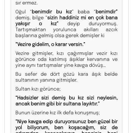
sır ermez.
Oğul “
benimdir bu kız
” baba “
benimdir”
demiş, bilge “
sizin haddiniz mi en çok bana
yakışır o kız”
deyip duruyormuş.
Tartışmaktan yorulunca akılları azcık
başlarına gelmiş olsa gerek demişler ki
“Vezire gidelim, o karar versin.”
Vezire gitmişler, kızı çağırmışlar vezir kızı
görünce oda katılmış âşıklar kervanına ve
yine aynı tartışmalar yine kavga dövüş…
Bu sefer de dört gözü kara âşık belde
sultanının yanına gitmişler.
Sultan kızı görünce;
“Hadsizler sizi demiş bu kız sizi neylesin,
ancak benim gibi bir sultana layıktır.”
Bunun üzerine kız ilk defa konuşmuş;
“Niye kavga edip duruyorsunuz ben güzel bir
yol biliyorum, ben koşacağım, siz de