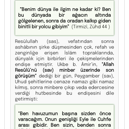
“Benim dünya ile ilgim ne kadar ki? Ben
bu dünyada bir ağacın altında
gölgelenen, sonra da oradan kalkıp giden
binitli bir yolcu gibiyim”
(Tirmizî, Zühd 44 )
Resûlullah (sas), vefatından sonra
ashâbının şirke düşmesinden çok, refah ve
zenginliğe erişen İslâm topraklarında,
dünyalık için birbirleri ile çekişmelerinden
endişe etmiştir. Ukbe b. Âmir’in,
"Allah
Resûlü’nü (sav) minber üzerinde son
görüşüm"
dediği bir gün, Peygamber (sav),
Uhud şehitlerine cenaze namazı gibi namaz
kılmış, sonra minbere çıkıp veda edercesine
verdiği hutbesinde bu endişesini dile
getirmişti:
"Ben havuzumun başına sizden önce
varacağım. Onun genişliği Eyle ile Cuhfe
arası gibidir. Ben sizin, benden sonra