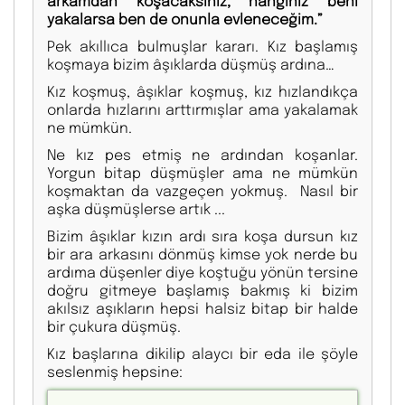
arkamdan koşacaksınız, hanginiz beni
yakalarsa ben de onunla evleneceğim.”
Pek akıllıca bulmuşlar kararı. Kız başlamış
koşmaya bizim âşıklarda düşmüş ardına…
Kız koşmuş, âşıklar koşmuş, kız hızlandıkça
onlarda hızlarını arttırmışlar ama yakalamak
ne mümkün.
Ne kız pes etmiş ne ardından koşanlar.
Yorgun bitap düşmüşler ama ne mümkün
koşmaktan da vazgeçen yokmuş. Nasıl bir
aşka düşmüşlerse artık ...
Bizim âşıklar kızın ardı sıra koşa dursun kız
bir ara arkasını dönmüş kimse yok nerde bu
ardıma düşenler diye koştuğu yönün tersine
doğru gitmeye başlamış bakmış ki bizim
akılsız aşıkların hepsi halsiz bitap bir halde
bir çukura düşmüş.
Kız başlarına dikilip alaycı bir eda ile şöyle
seslenmiş hepsine: