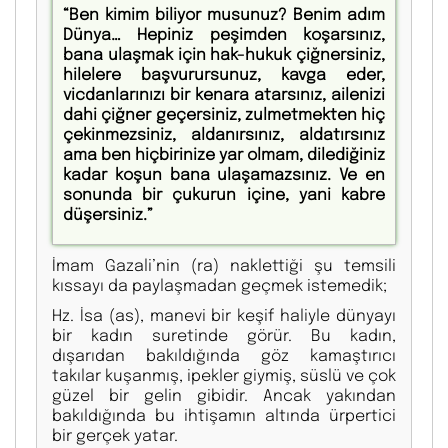
“Ben kimim biliyor musunuz? Benim adım
Dünya… Hepiniz peşimden koşarsınız,
bana ulaşmak için hak-hukuk çiğnersiniz,
hilelere başvurursunuz, kavga eder,
vicdanlarınızı bir kenara atarsınız, ailenizi
dahi çiğner geçersiniz, zulmetmekten hiç
çekinmezsiniz, aldanırsınız, aldatırsınız
ama ben hiçbirinize yar olmam, dilediğiniz
kadar koşun bana ulaşamazsınız. Ve en
sonunda bir çukurun içine, yani kabre
düşersiniz.”
İmam Gazali’nin (ra) naklettiği şu temsili
kıssayı da paylaşmadan geçmek istemedik;
Hz. İsa (as), manevi bir keşif haliyle dünyayı
bir kadın suretinde görür. Bu kadın,
dışarıdan bakıldığında göz kamaştırıcı
takılar kuşanmış, ipekler giymiş, süslü ve çok
güzel bir gelin gibidir. Ancak yakından
bakıldığında bu ihtişamın altında ürpertici
bir gerçek yatar.