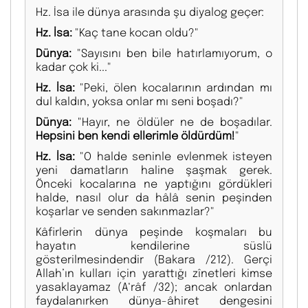
Hz. İsa ile dünya arasında şu diyalog geçer:
Hz. İsa:
"Kaç tane kocan oldu?"
Dünya:
"Sayısını ben bile hatırlamıyorum, o
kadar çok ki..."
Hz. İsa:
"Peki, ölen kocalarının ardından mı
dul kaldın, yoksa onlar mı seni boşadı?"
Dünya:
"Hayır, ne öldüler ne de boşadılar.
Hepsini ben kendi ellerimle öldürdüm!
"
Hz. İsa:
"O halde seninle evlenmek isteyen
yeni damatların haline şaşmak gerek.
Önceki kocalarına ne yaptığını gördükleri
halde, nasıl olur da hâlâ senin peşinden
koşarlar ve senden sakınmazlar?"
Kâfirlerin dünya peşinde koşmaları bu
hayatın kendilerine süslü
gösterilmesindendir (Bakara /212). Gerçi
Allah’ın kulları için yarattığı zînetleri kimse
yasaklayamaz (A‘râf /32); ancak onlardan
faydalanırken dünya-âhiret dengesini