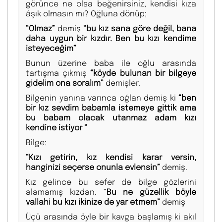
görünce ne olsa beğenirsiniz, kendisi kıza
âşık olmasın mı? Oğluna dönüp;
“Olmaz”
demiş
“bu kız sana göre değil, bana
daha uygun bir kızdır. Ben bu kızı kendime
isteyeceğim”
Bunun üzerine baba ile oğlu arasında
tartışma çıkmış
“köyde bulunan bir bilgeye
gidelim ona soralım”
demişler.
Bilgenin yanına varınca oğlan demiş ki
“ben
bir kız sevdim babamla istemeye gittik ama
bu babam olacak utanmaz adam kızı
kendine istiyor “
Bilge:
“Kızı getirin, kız kendisi karar versin,
hanginizi seçerse onunla evlensin”
demiş.
Kız gelince bu sefer de bilge gözlerini
alamamış kızdan. “
Bu ne güzellik böyle
vallahi bu kızı ikinize de yar etmem”
demiş
Üçü arasında öyle bir kavga başlamış ki akıl