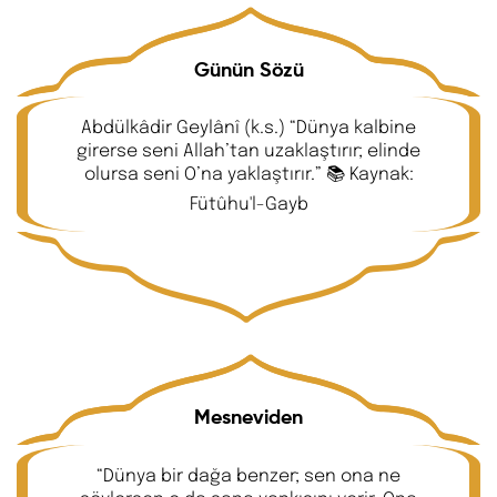
Günün Sözü
Abdülkâdir Geylânî (k.s.) “Dünya kalbine
girerse seni Allah’tan uzaklaştırır; elinde
olursa seni O’na yaklaştırır.” 📚 Kaynak:
Fütûhu'l-Gayb
Mesneviden
“Dünya bir dağa benzer; sen ona ne