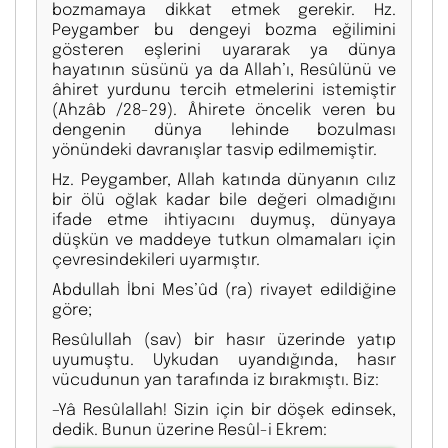
bozmamaya dikkat etmek gerekir. Hz.
Peygamber bu dengeyi bozma eğilimini
gösteren eşlerini uyararak ya dünya
hayatının süsünü ya da Allah’ı, Resûlünü ve
âhiret yurdunu tercih etmelerini istemiştir
(Ahzâb /28-29). Âhirete öncelik veren bu
dengenin dünya lehinde bozulması
yönündeki davranışlar tasvip edilmemiştir.
Hz. Peygamber, Allah katında dünyanın cılız
bir ölü oğlak kadar bile değeri olmadığını
ifade etme ihtiyacını duymuş, dünyaya
düşkün ve maddeye tutkun olmamaları için
çevresindekileri uyarmıştır.
Abdullah İbni Mes’ûd (ra) rivayet edildiğine
göre;
Resûlullah (sav) bir hasır üzerinde yatıp
uyumuştu. Uykudan uyandığında, hasır
vücudunun yan tarafında iz bırakmıştı. Biz:
–Yâ Resûlallah! Sizin için bir döşek edinsek,
dedik. Bunun üzerine Resûl-i Ekrem: