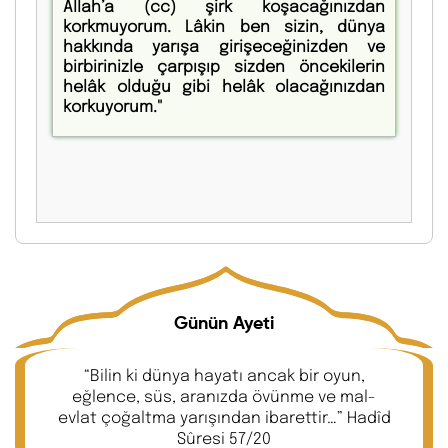
Allah’a (cc) şirk koşacağınızdan
korkmuyorum. Lâkin ben sizin, dünya
hakkında yarışa girişeceğinizden ve
birbirinizle çarpışıp sizden öncekilerin
helâk olduğu gibi helâk olacağınızdan
korkuyorum."
Günün Ayeti
“Bilin ki dünya hayatı ancak bir oyun,
eğlence, süs, aranızda övünme ve mal-
evlat çoğaltma yarışından ibarettir…” Hadîd
Sûresi 57/20