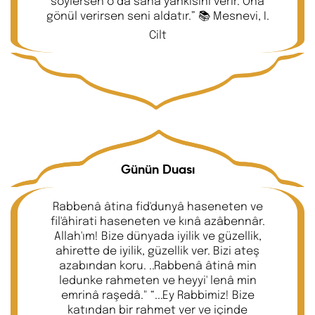
söylersen o da sana yankısını verir. Ona
gönül verirsen seni aldatır.” 📚 Mesnevi, I.
Cilt
Günün Duası
Rabbenâ âtina fid'dunyâ haseneten ve
fil'âhirati haseneten ve kınâ azâbennâr.
Allah'ım! Bize dünyada iyilik ve güzellik,
ahirette de iyilik, güzellik ver. Bizi ateş
azabından koru. ..Rabbenâ âtinâ min
ledunke rahmeten ve heyyi' lenâ min
emrinâ raşedâ." “...Ey Rabbimiz! Bize
katından bir rahmet ver ve içinde