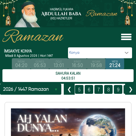
İMSAKİYE
KONYA
Miladi
8 Ağustos 2026
| Hicri
1447
İMSAK
GÜNEŞ
ÖĞLE
İKİNDİ
AKŞAM
YATSI
04:20
05:53
13:01
16:50
19:58
21:24
SAHURA KALAN
04:53:50
1
2
3
4
5
6
7
8
9
10
❮
❯